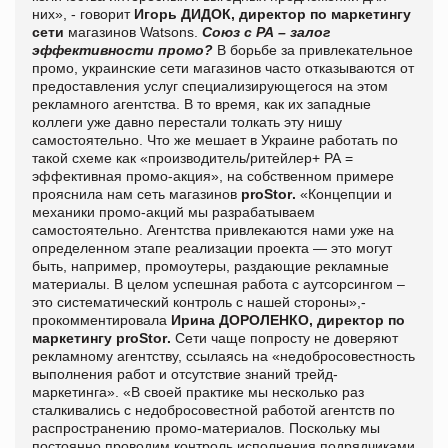
них», - говорит
Игорь ДИДОК, директор по маркетингу
сети
магазинов Watsons.
Союз с РА – залог
эффективности промо?
В борьбе за привлекательное
промо, украинские сети магазинов часто отказываются от
предоставления услуг специализирующегося на этом
рекламного агентства. В то время, как их западные
коллеги уже давно перестали толкать эту нишу
самостоятельно. Что же мешает в Украине работать по
такой схеме как «производитель/ритейлер+ РА =
эффективная промо-акция», на собственном примере
прояснила нам сеть магазинов
proStor
.
«
Концепции и
механики промо-акций мы разрабатываем
самостоятельно. Агентства привлекаются нами уже на
определенном этапе реализации проекта — это могут
быть, например, промоутеры, раздающие рекламные
материалы. В целом успешная работа с аутсорсингом –
это систематический контроль с нашей стороны»,-
прокомментировала
Ирина ДОРОЛЕНКО, директор по
маркетингу
proStor
.
Сети чаще попросту не доверяют
рекламному агентству, ссылаясь на «недобросовестность
выполнения работ и отсутствие знаний трейд-
маркетинга».
«В своей практике мы несколько раз
сталкивались с недобросовестной работой агентств по
распространению промо-материалов. Поскольку мы
постоянно проводим контроль исполнения подрядчиками