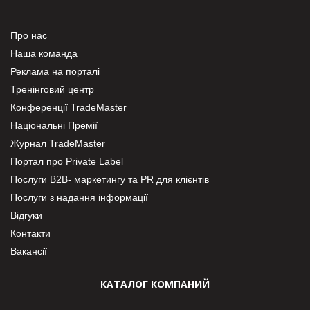
Про нас
Наша команда
Реклама на порталі
Тренінговий центр
Конференції TradeMaster
Національні Премії
Журнал TradeMaster
Портал про Private Label
Послуги В2В- маркетингу та PR для клієнтів
Послуги з надання інформації
Відгуки
Контакти
Вакансії
КАТАЛОГ КОМПАНИЙ