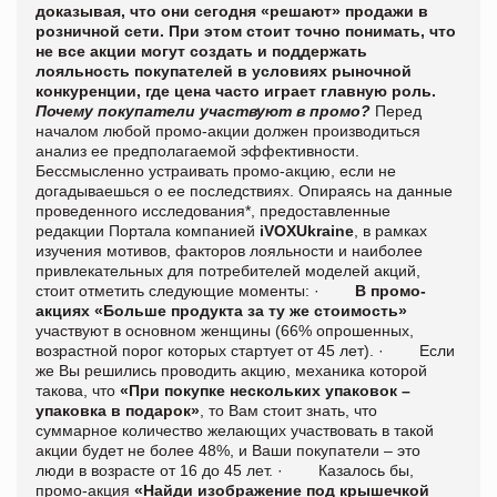
доказывая, что они сегодня «решают» продажи в
розничной сети. При этом стоит точно понимать, что
не все акции могут создать и поддержать
лояльность покупателей в условиях рыночной
конкуренции, где цена часто играет главную роль.
Почему покупатели участвуют в промо?
Перед
началом любой промо-акции должен производиться
анализ ее предполагаемой эффективности.
Бессмысленно устраивать промо-акцию, если не
догадываешься о ее последствиях.
Опираясь на данные
проведенного исследования*, предоставленные
редакции Портала компанией
iVOXUkraine
, в рамках
изучения мотивов, факторов лояльности и наиболее
привлекательных для потребителей моделей акций,
стоит отметить следующие моменты:
·
В промо-
акциях «Больше продукта за ту же стоимость»
участвуют в основном женщины (66% опрошенных,
возрастной порог которых стартует от 45 лет).
·
Если
же Вы решились проводить
акцию, механика которой
такова, что
«При покупке нескольких упаковок –
упаковка в подарок»
, то Вам стоит знать, что
суммарное количество желающих участвовать в такой
акции будет не более 48%, и Ваши покупатели – это
люди в возрасте от 16 до 45 лет.
·
Казалось бы,
промо-акция
«Найди изображение под крышечкой