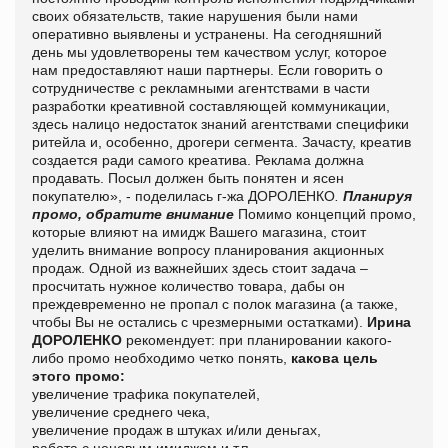
своих обязательств, такие нарушения были нами
оперативно выявлены и устранены. На сегодняшний
день мы удовлетворены тем качеством услуг, которое
нам предоставляют наши партнеры.
Если говорить о
сотрудничестве с рекламными агентствами в части
разработки креативной составляющей коммуникации,
здесь налицо недостаток знаний агентствами специфики
ритейла и, особенно, дрогери сегмента. Зачасту, креатив
создается ради самого креатива. Реклама должна
продавать. Посыл должен быть понятен и ясен
покупателю», - поделилась г-жа ДОРОЛЕНКО
.
Планируя
промо, обратите внимание
Помимо концепций промо,
которые влияют на имидж Вашего магазина, стоит
уделить внимание вопросу планирования акционных
продаж. Одной из важнейших здесь стоит задача –
просчитать нужное количество товара, дабы он
преждевременно не пропал с полок магазина (а также,
чтобы Вы не остались с чрезмерными остатками).
Ирина
ДОРОЛЕНКО
рекомендует: при планировании какого-
либо промо необходимо четко понять,
какова цель
этого промо:
увеличение трафика покупателей,
увеличение среднего чека,
увеличение продаж в штуках и/или деньгах,
работа с ценовым имиджем и т.п.