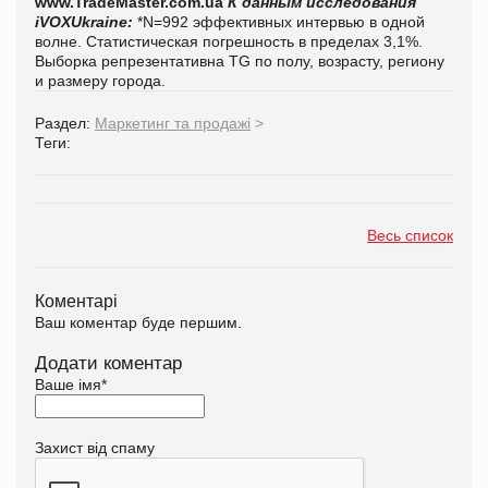
www.TradeMaster.com.ua
К данным исследования
iVOXUkraine:
*N=992 эффективных интервью в одной
волне.
Статистическая погрешность в пределах 3,1%.
Выборка репрезентативна TG по полу, возрасту, региону
и размеру города.
Раздел:
Маркетинг та продажі
>
Теги:
Весь список
Коментарі
Ваш коментар буде першим.
Додати коментар
Ваше імя
*
Захист від спаму