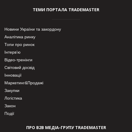
ТЕМИ ПОРТАЛА TRADEMASTER
Новини України та закордону
Аналітика ринку
Топи про ринок
Інтерв’ю
Відео-тренінги
Світовий досвід
Інновації
Маркетинг&Продажі
Закупки
Логістика
Закон
Події
ПРО В2В МЕДІА-ГРУПУ TRADEMASTER