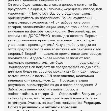
От этого будет зависеть, в каком ценовом сегменте Вы
преуспеете с акцией, в «эконом», «среднем» классе, или
«премиум». «Помнете, у Вас есть Ваш покупатель,
ориентируйтесь на потребности Вашей аудитории», -
подчеркивают эксперты. - «При выборе категории
товаров, отслеживайте акции конкурентов и обращайте
внимание на факторы сезонности».
Для ритейлер, по
словам г-жи ДОРОЛЕНКО, важн
ы
два аспекта.
Первый —
как в организации промо того или иного товара будет
участвовать производитель? Какую глибину скидки он
готов предложить? Какова возможная компенсация с его
стороны? Второй — насколько промо-товар заинтересует
покупателя? И здесь снова многое зависит от того,
насколько привлекательным будет
предложение.
Заинтересует ли покупателя предлагаемая скидка? Или
для него будет интереснее механика «Купи один товар,
возьми второй с полки»?
В завершение, несколько
советов от экспертов:
1.
Проводите акции
регулярно, анализируйте их до и после проведения.
2.
Заблаговременно просчитывайте промо, и
побеспокойтесь о товаре.
3.
Оформляйте Вашу акцию
таким образом, чтобы она привлекла покупателя, а не
оттолкнула.
Учитесь на ошибках конкурентов.
Редакция,
Портал розничной и оптовой торговли