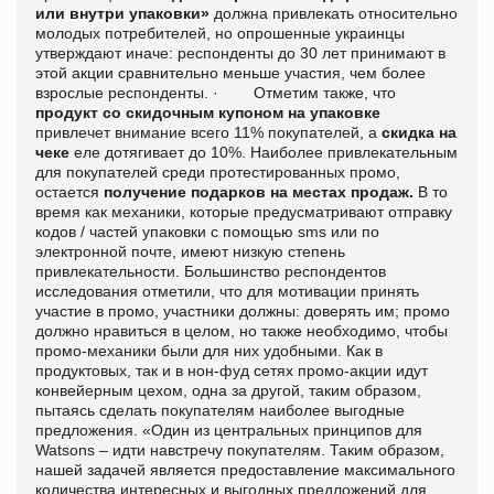
или внутри упаковки»
должна привлекать относительно
молодых потребителей, но опрошенные украинцы
утверждают иначе: респонденты до 30 лет принимают в
этой акции сравнительно меньше участия, чем более
взрослые респонденты.
·
Отметим также, что
продукт со скидочным купоном на упаковке
привлечет внимание всего 11% покупателей, а
скидка на
чеке
еле дотягивает до 10%.
Наиболее привлекательным
для покупателей среди протестированных промо,
остается
получение подарков на местах продаж.
В то
время как механики, которые предусматривают отправку
кодов / частей упаковки с помощью
sms
или по
электронной почте, имеют низкую степень
привлекательности.
Большинство респондентов
исследования отметили, что для мотивации принять
участие в промо, участники должны: доверять им; промо
должно нравиться в целом, но также необходимо, чтобы
промо-механики были для них удобными.
Как в
продуктовых, так и в нон-фуд сетях промо-акции идут
конвейерным цехом, одна за другой, таким образом,
пытаясь сделать покупателям наиболее выгодные
предложения.
«Один из центральных принципов для
Watsons – идти навстречу покупателям. Таким образом,
нашей задачей является предоставление максимального
количества интересных и выгодных предложений для