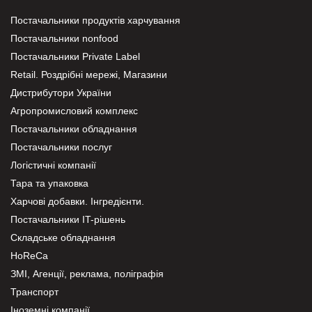
Постачальники продуктів харчування
Постачальники nonfood
Постачальники Private Label
Retail. Роздрібні мережі, Магазини
Дистрибутори України
Агропромисловий комплекс
Постачальники обладнання
Постачальники послуг
Логістичні компанії
Тара та упаковка
Харчові добавки. Інгредієнти.
Постачальники IT-рішень
Складське обладнання
HoReCa
ЗМІ, Агенції, реклама, поліграфія
Транспорт
Іноземні компанії