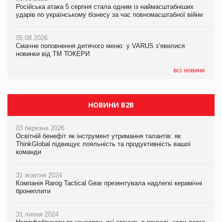
Російська атака 5 серпня стала одним із наймасштабніших
Сергій Лісунов про заморожені хлібобулочні вироби на
ударів по українському бізнесу за час повномасштабної війни
PrivateLabel&FMCG Master 2026
05.08.2026
AstraZeneca обговорює найбільшу угоду десятиліття
05.08.2026
04.08.2026
Смачне поповнення дитячого меню: у VARUS з’явилися
Через атаку РФ у Дніпрі пошкоджено склад шоколаду
новинки від ТМ ТОКЕРИ
Millennium
всі новини
НОВИНИ B2B
03 березня 2026
Освітній бенефіт як інструмент утримання талантів: як
ThinkGlobal підвищує лояльність та продуктивність вашої
команди
31 жовтня 2024
Компанія Rarog Tactical Gear презентувала надлегкі керамічні
бронеплити
31 липня 2024