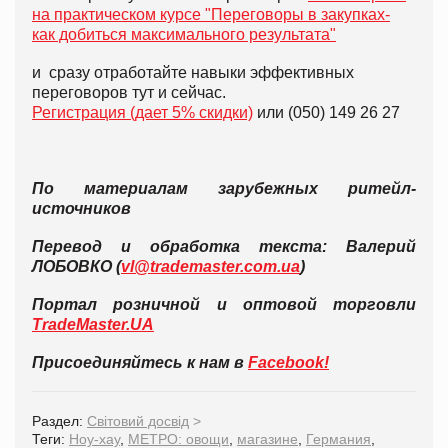
на практическом курсе "Переговоры в закупках-
как добиться максимального результата"
и сразу отработайте навыки эффективных
переговоров тут и сейчас.
Регистрация (дает 5% скидки)
или (050) 149 26 27
По материалам зарубежных ритейл-
источников
Перевод и обработка текста: Валерий
ЛОБОВКО (
vl@trademaster.com.ua
)
Портал розничной и оптовой торговли
TradeMaster.UA
Присоединяйтесь к нам в
Facebook!
Раздел:
Світовий досвід
>
Теги:
Ноу-хау
,
МЕТРО: овощи
,
магазине
,
Германия
,