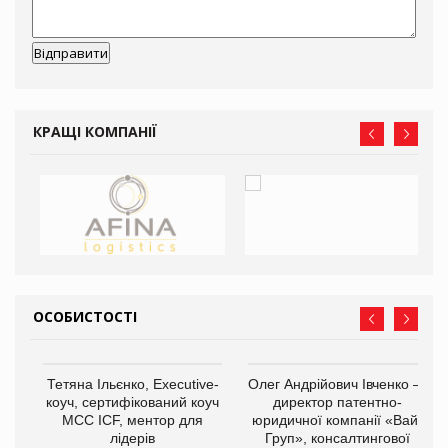
КРАЩІ КОМПАНІЇ
ОСОБИСТОСТІ
,
Тетяна Ільєнко, Executive-
Олег Андрійович Івченко —
ОВ
коуч, сертифікований коуч
директор патентно-
МСС ICF, ментор для
юридичної компанії «Вайз
лідерів
Груп», консалтингової