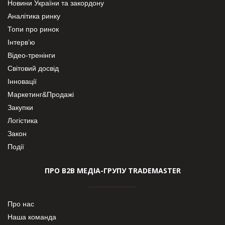
Новини України та закордону
Аналітика ринку
Топи про ринок
Інтерв’ю
Відео-тренінги
Світовий досвід
Інновації
Маркетинг&Продажі
Закупки
Логістика
Закон
Події
ПРО В2В МЕДІА-ГРУПУ TRADEMASTER
Про нас
Наша команда