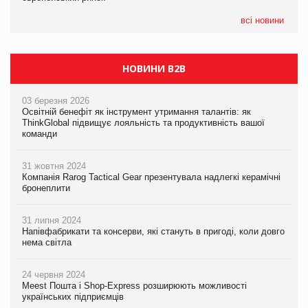
05.08.2026
всі новини
Сергій Лісунов про заморожені хлібобулочні вироби на
PrivateLabel&FMCG Master 2026
НОВИНИ B2B
03 березня 2026
Освітній бенефіт як інструмент утримання талантів: як
ThinkGlobal підвищує лояльність та продуктивність вашої
команди
31 жовтня 2024
Компанія Rarog Tactical Gear презентувала надлегкі керамічні
бронеплити
31 липня 2024
Напівфабрикати та консерви, які стануть в пригоді, коли довго
нема світла
24 червня 2024
Meest Пошта і Shop-Express розширюють можливості
українських підприємців