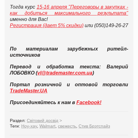
Тогда курс
15-16 апреля "Переговоры в закупках -
как добиться максимального результата"
именно для Вас!
Регистрация (дает 5% скидки)
или (050)149-26-27
По материалам зарубежных ритейл-
источников
Перевод и обработка текста: Валерий
ЛОБОВКО (
vl@trademaster.com.ua
)
Портал розничной и оптовой торговли
TradeMaster.UA
Присоединяйтесь к нам в
Facebook!
Раздел:
Світовий досвід
>
Теги:
Ноу-хау
,
Walmart
,
свежесть
,
Стив Брэтспайз