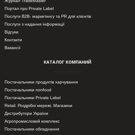
Журнал TradeMaster
Портал про Private Label
Послуги В2В- маркетингу та PR для клієнтів
Послуги з надання інформації
Відгуки
Контакти
Вакансії
КАТАЛОГ КОМПАНИЙ
Постачальники продуктів харчування
Постачальники nonfood
Постачальники Private Label
Retail. Роздрібні мережі, Магазини
Дистрибутори України
Агропромисловий комплекс
Постачальники обладнання