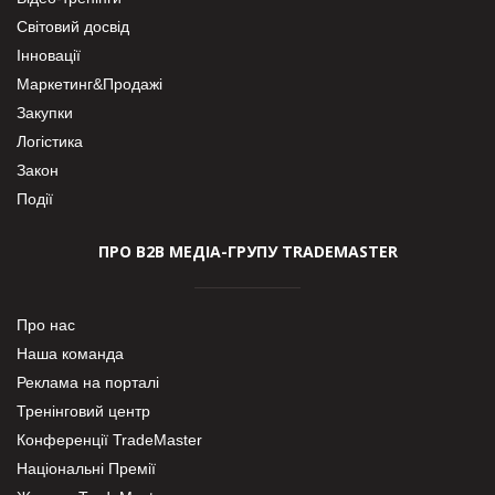
Світовий досвід
Інновації
Маркетинг&Продажі
Закупки
Логістика
Закон
Події
ПРО В2В МЕДІА-ГРУПУ TRADEMASTER
Про нас
Наша команда
Реклама на порталі
Тренінговий центр
Конференції TradeMaster
Національні Премії