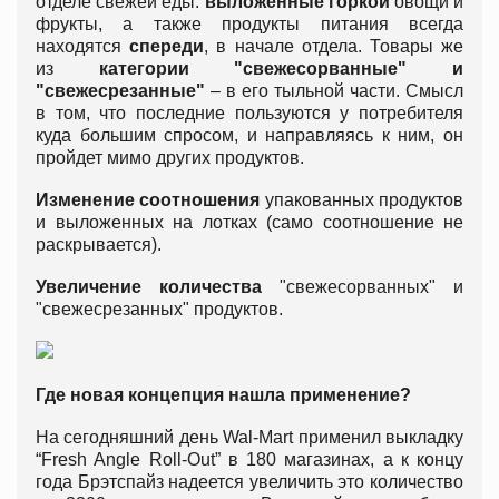
отделе свежей еды:
выложенные горкой
овощи и
фрукты, а также продукты питания всегда
находятся
спереди
, в начале отдела. Товары же
из
категории "свежесорванные" и
"свежесрезанные"
– в его тыльной части. Смысл
в том, что последние пользуются у потребителя
куда большим спросом, и направляясь к ним, он
пройдет мимо других продуктов.
Изменение соотношения
упакованных продуктов
и выложенных на лотках (само соотношение не
раскрывается).
Увеличение количества
"свежесорванных" и
"свежесрезанных" продуктов.
Где новая концепция нашла применение?
На сегодняшний день Wal-Mart применил выкладку
“Fresh Angle Roll-Out” в 180 магазинах, а к концу
года Брэтспайз надеется увеличить это количество