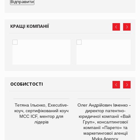
КРАЩІ КОМПАНІЇ
ОСОБИСТОСТІ
,
Тетяна Ільєнко, Executive-
Олег Андрійович Івченко —
ОВ
коуч, сертифікований коуч
директор патентно-
МСС ICF, ментор для
юридичної компанії «Вайз
лідерів
Груп», консалтингової
компанії «Парето» та
маркетингової агенції
Myka Agency.