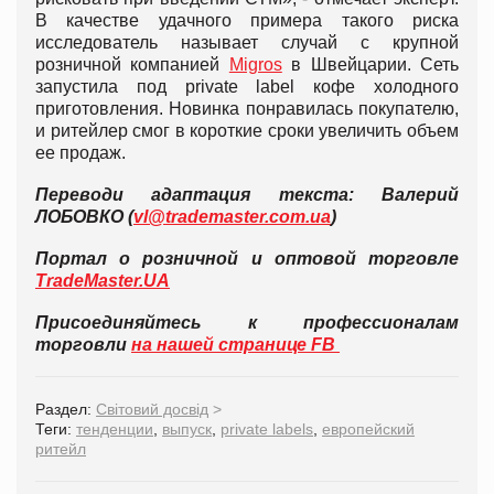
В качестве удачного примера такого риска
исследователь называет случай с крупной
розничной компанией
Migros
в Швейцарии. Сеть
запустила под private label кофе холодного
приготовления. Новинка понравилась покупателю,
и ритейлер смог в короткие сроки увеличить объем
ее продаж.
Перевод
и адаптация текста: Валерий
ЛОБОВКО (
vl@trademaster.com.ua
)
Портал о розничной и оптовой торговле
TradeMaster.UA
Присоединяйтесь к профессионалам
торговли
на нашей странице FB
Раздел:
Світовий досвід
>
Теги:
тенденции
,
выпуск
,
private labels
,
европейский
ритейл