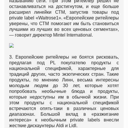
называнию сети. При этом ритейлер решил не
останавливаться на достигнутом, и еще больше
расширил линейки СТМ, запустив товары под
private label «Waitrose1». «Европейские ритейлеры
уверены, что СТМ помогают им быть становиться
лучшими из лучших во всех ценовых сегментах»,
— говорит директор Mintel International.
3. Европейские ритейлеры не боятся рисковать,
предлагая под PL покупателю продукты с
национальной спецификой, характерные для
традиций других, часто экзотических стран. Такие
продукты, по мнению Линн, весьма интересны
молодым людям до 30 лет, которые хотят
попробовать необычные блюда и продукты,
которые недоступны им в обычной жизни. При
этом продукты с национальной спецификой
встречаются опять-таки в различных ценовых
диапазонах. Большой вклад в «разжигание
интереса» к необычным private labels внесли
жесткие дискаунтеры Aldi и Lidl.