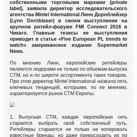
собственными торговыми марками (private
label), заявила директор исследовательского
агентства Mintel International Линн Дорнблейзер
(Lynn Dornblaser) в своем выступлении на
крупном ритейл-форуме FMI Connect 2016 в
Чикаго. Главные тезисы ее выступления
приводит в статье «Five European PL trends to
watch» американское издание Supermarket
News.
По мнению Линн, европейские ритейлеры
являются лидерами не только по объемам выпуска
СТМ, но и по широте ассортимента таких товаров.
При этом директор Mintel International назвала пять
ключевых тенденций, которыми, по ее мнению,
характеризуется рынок СТМ Европы.
1. Выпуская СТМ, каждая европейская сеть
старается выбрать свой собственный путь.
Ритейлеры стараются не только не копировать
известные бренды, но даже превосходить их по