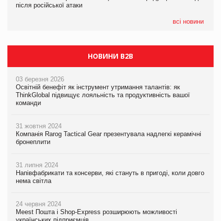
після російської атаки
після російської атаки
05.08.2026
Сергій Лісунов про заморожені хлібобулочні вироби на
всі новини
PrivateLabel&FMCG Master 2026
НОВИНИ B2B
03 березня 2026
Освітній бенефіт як інструмент утримання талантів: як
ThinkGlobal підвищує лояльність та продуктивність вашої
команди
31 жовтня 2024
Компанія Rarog Tactical Gear презентувала надлегкі керамічні
бронеплити
31 липня 2024
Напівфабрикати та консерви, які стануть в пригоді, коли довго
нема світла
24 червня 2024
Meest Пошта і Shop-Express розширюють можливості
українських підприємців