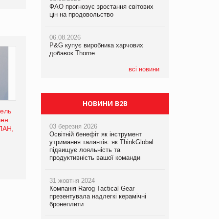
ФАО прогнозує зростання світових
ФАО прогнозує зростання світових
цін на продовольство
цін на продовольство
05.08.2026
Смачне поповнення дитячого меню:
06.08.2026
06.08.2026
у VARUS з’явилися новинки від ТМ
P&G купує виробника харчових
P&G купує виробника харчових
ТОКЕРИ
добавок Thorne
добавок Thorne
05.08.2026
всі новини
Сергій Лісунов про заморожені
хлібобулочні вироби на
PrivateLabel&FMCG Master 2026
НОВИНИ B2B
тель
жен
03 березня 2026
ЛАН,
Освітній бенефіт як інструмент
утримання талантів: як ThinkGlobal
підвищує лояльність та
продуктивність вашої команди
31 жовтня 2024
Компанія Rarog Tactical Gear
презентувала надлегкі керамічні
бронеплити