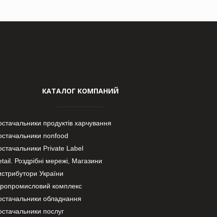
КАТАЛОГ КОМПАНИЙ
остачальники продуктів харчування
остачальники nonfood
стачальники Private Label
tail. Роздрібні мережі, Магазини
истрибутори України
гропромисловий комплекс
остачальники обладнання
остачальники послуг