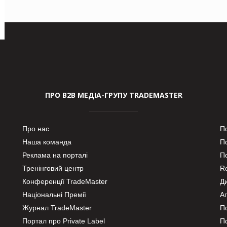
ПРО В2В МЕДІА-ГРУПУ TRADEMASTER
Про нас
П
Наша команда
П
Реклама на порталі
По
Тренінговий центр
Re
Конференції TradeMaster
Д
Національні Премії
А
Журнал TradeMaster
П
Портал про Private Label
П