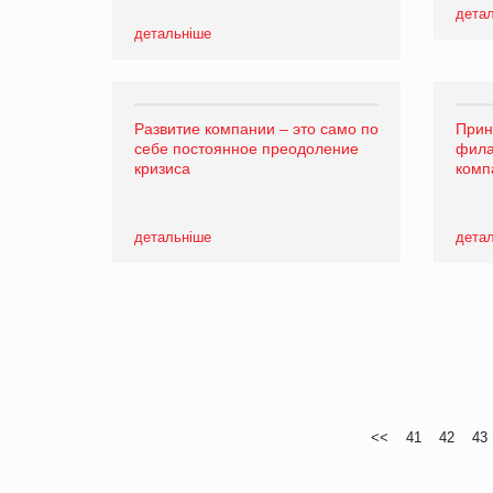
дета
детальніше
Развитие компании – это само по
Прин
себе постоянное преодоление
фила
кризиса
комп
детальніше
дета
<<
41
42
43