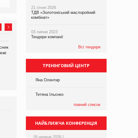
21 січня 2026
ТДВ «Золотоніський маслоробний
комбінат»
03 липня 2023
Тендери компанії
Всі тендери
сник
Олексій Логачов-Михайлов
Яна Сараніна, директор
ежі
Файно маркет Директор
компанії «УкраМарин»
департаменту з
виробництва
ТРЕНІНГОВИЙ ЦЕНТР
Яна Олентир
Тетяна Ільєнко
повний список
Брагина Людмила
НАЙБЛИЖЧА КОНФЕРЕНЦІЯ
Просування компанії на
порталі оптової та
18 червня 2026 |