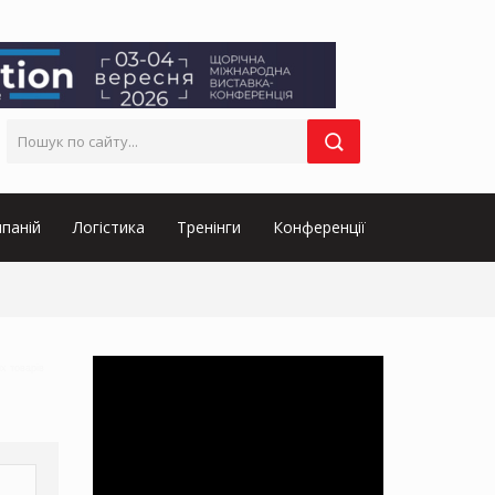
паній
Логістика
Тренінги
Конференції
их товарів