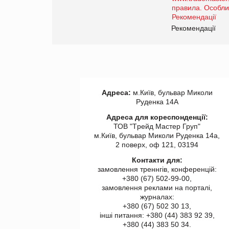
роздрібної торгівлі
www.trademaster.ua.
правила. Особливості.
ії
Рекомендації
Адреса:
м.Київ, бульвар Миколи
Руденка 14А
Адреса для кореспонденції:
ТОВ "Tрейд Мастер Груп"
м.Київ, бульвар Миколи Руденка 14а,
2 поверх, оф 121, 03194
Контакти для:
замовлення треннгів, конференцій:
+380 (67) 502-99-00,
замовлення реклами на порталі,
журналах:
+380 (67) 502 30 13,
інші питання: +380 (44) 383 92 39,
+380 (44) 383 50 34.