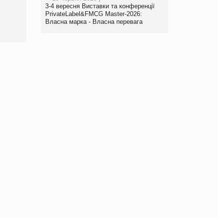
роздрібної торгівлі
3-4 вересня Виставки та конференції
www.trademaster.ua.
PrivateLabel&FMCG Master-2026:
правила. Особливості.
Власна марка - Власна перевага