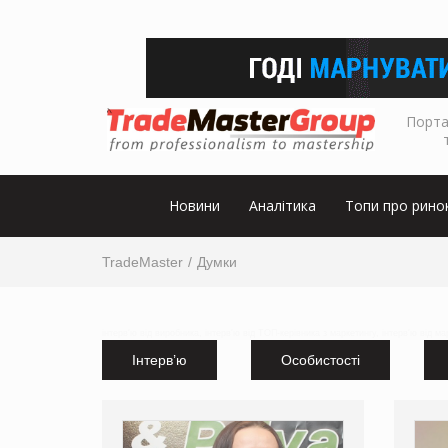
Порта
Новини
Аналітика
Топи про рино
TradeMaster
Думки
інтерв'ю від виробника, інтерв'ю від ТОП-керівника з маркетингу, інтерв'ю від м
Інтерв’ю
Особистості