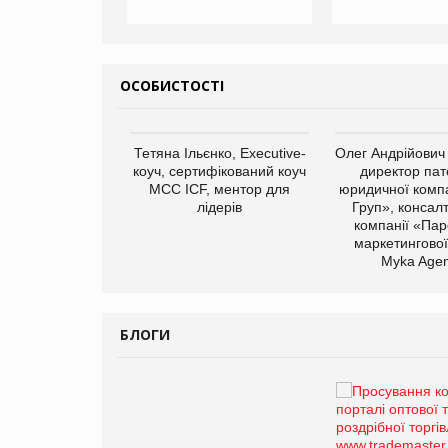
ОСОБИСТОСТІ
арас Ігорович,
Тетяна Ільєнко, Executive-
Олег Андрійович
иробництва ТОВ
коуч, сертифікований коуч
директор пат
Герчак"
МСС ICF, ментор для
юридичної компа
лідерів
Груп», консал
компанії «Пар
маркетингової
Myka Agen
БЛОГИ
Брагина Людмила
Просування компанії на
порталі оптової та