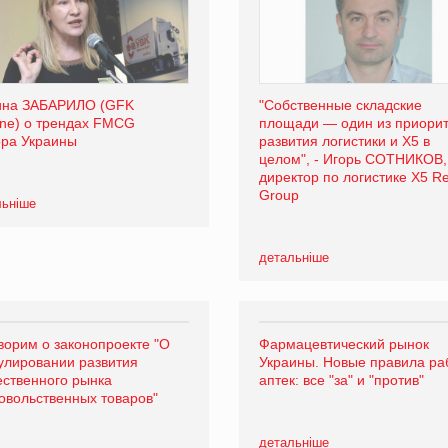
ина ЗАБАРИЛО (GFK
"Собственные складские
ine) о трендах FMCG
площади — один из приорит
ора Украины
развития логистики и Х5 в
целом", - Игорь СОТНИКОВ,
директор по логистике Х5 Ret
Group
льніше
детальніше
ворим о законопроекте "О
Фармацевтический рынок
улировании развития
Украины. Новые правила ра
ественного рынка
аптек: все "за" и "против"
овольственных товаров"
детальніше