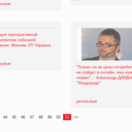
льніше
цип корпоративной
нтропии табачной
ании. Мнение JTI Украина
льніше
"Только из-за цены потреби
не пойдет в онлайн, ему ну
сервис", - Александр ДАРДА
"Эльдорадо"
детальніше
44
45
46
47
48
49
50
51
>>