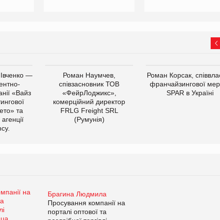
 Івченко —
Роман Наумчев,
Роман Корсак, співвла
ентно-
співзасновник ТОВ
франчайзингової мер
нії «Вайз
«ФейрЛоджикс»,
SPAR в Україні
тингової
комерційний директор
ето» та
FRLG Freight SRL
 агенції
(Румунія)
cy.
Брагина Людмила
Просування компанії на
порталі оптової та