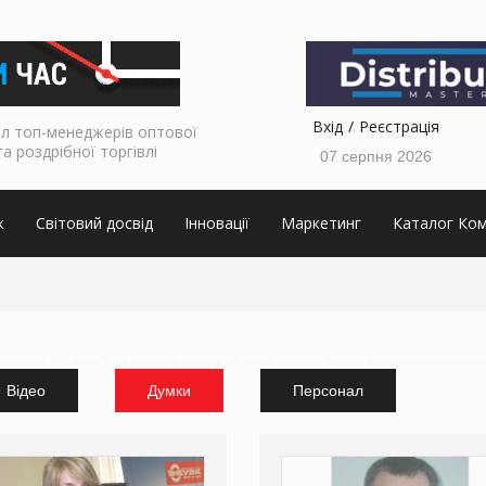
Вхід
Реєстрація
л топ-менеджерів оптової
та роздрібної торгівлі
07 серпня 2026
к
Світовий досвід
Інновації
Маркетинг
Каталог Ком
аркетолога, ТОП інтерв'ю від виробника, інтерв'ю від мережі магазинів, інтерв'ю від виробника продуктов
Відео
Думки
Персонал