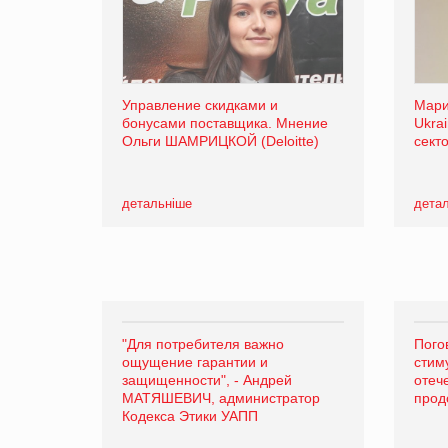
Управление скидками и
Мар
бонусами поставщика. Мнение
Ukra
Ольги ШАМРИЦКОЙ (Deloitte)
сект
детальніше
дета
"Для потребителя важно
Пого
ощущение гарантии и
стим
защищенности", - Андрей
отеч
МАТЯШЕВИЧ, администратор
прод
Кодекса Этики УАПП