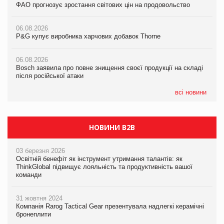
ФАО прогнозує зростання світових цін на продовольство
05.08.2026
ФАО прогнозує зростання світових цін на продовольство
Російська атака 5 серпня стала одним із наймасштабніших
ударів по українському бізнесу за час повномасштабної війни
06.08.2026
06.08.2026
P&G купує виробника харчових добавок Thorne
P&G купує виробника харчових добавок Thorne
05.08.2026
Смачне поповнення дитячого меню: у VARUS з’явилися
06.08.2026
06.08.2026
новинки від ТМ ТОКЕРИ
Bosch заявила про повне знищення своєї продукції на складі
Bosch заявила про повне знищення своєї продукції на складі
після російської атаки
після російської атаки
05.08.2026
Сергій Лісунов про заморожені хлібобулочні вироби на
всі новини
PrivateLabel&FMCG Master 2026
НОВИНИ B2B
03 березня 2026
Освітній бенефіт як інструмент утримання талантів: як
ThinkGlobal підвищує лояльність та продуктивність вашої
команди
31 жовтня 2024
Компанія Rarog Tactical Gear презентувала надлегкі керамічні
бронеплити