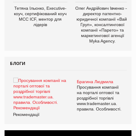
,
Тетяна Ільєнко, Executive-
Олег Андрійович Івченко —
ОВ
коуч, сертифікований коуч
директор патентно-
МСС ICF, ментор для
юридичної компанії «Вайз
лідерів
Груп», консалтингової
компанії «Парето» та
маркетингової агенції
Myka Agency.
БЛОГИ
Брагина Людмила
ї
Просування компанії
а
на порталі оптової та
роздрібної торгівлі
www.trademaster.ua.
і.
правила. Особливості.
Рекомендації
Ре