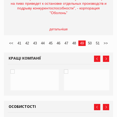
на пиво приведет к остановке отдельных производств и
подрыву конкурентоспособности", - корпорация
"Оболонь"
детальніше
<<
41
42
43
44
45
46
47
48
49
50
51
>>
КРАЩІ КОМПАНІЇ
ОСОБИСТОСТІ