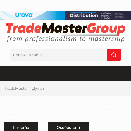
TradeMaster
Думки
інтерв'ю від виробника, інтерв'ю від ТОП-керівника з маркетингу, інтерв'ю від маркетолога, ТОП
інтерв'ю від виробника, інтерв'ю від мережі магазинів, інтерв'ю від виробника продуктових
товарів
Інтерв’ю
Особистості