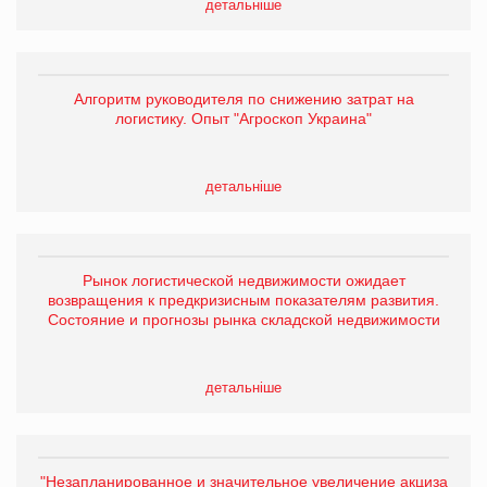
детальніше
Алгоритм руководителя по снижению затрат на
логистику. Опыт "Агроскоп Украина"
детальніше
Рынок логистической недвижимости ожидает
возвращения к предкризисным показателям развития.
Состояние и прогнозы рынка складской недвижимости
детальніше
"Незапланированное и значительное увеличение акциза