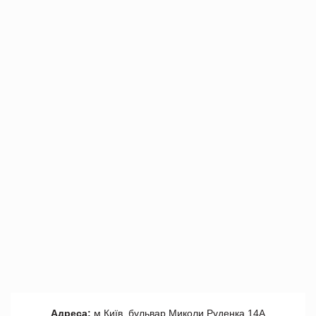
Адреса:
м.Київ, бульвар Миколи Руденка 14А