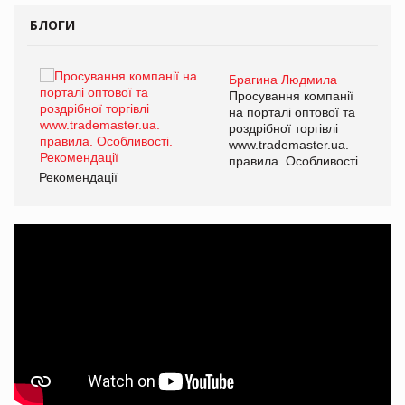
БЛОГИ
Брагина Людмила
ї
Просування компанії
а
на порталі оптової та
роздрібної торгівлі
www.trademaster.ua.
і.
правила. Особливості.
Рекомендації
Ре