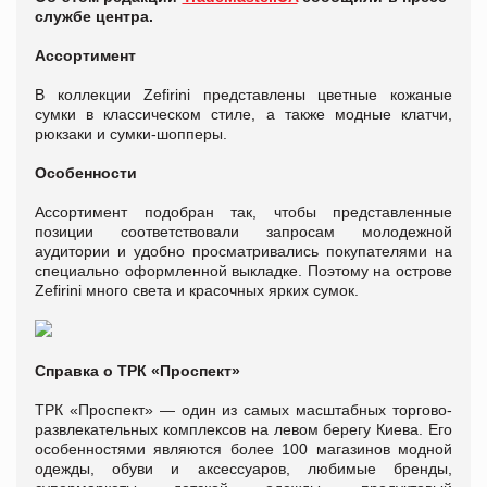
службе центра.
Ассортимент
В коллекции Zefirini представлены цветные кожаные
сумки в классическом стиле, а также модные клатчи,
рюкзаки и сумки-шопперы.
Особенности
Ассортимент подобран так, чтобы представленные
позиции соответствовали запросам молодежной
аудитории и удобно просматривались покупателями на
специально оформленной выкладке. Поэтому на острове
Zefirini много света и красочных ярких сумок.
Справка о ТРК «Проспект»
ТРК «Проспект» — один из самых масштабных торгово-
развлекательных комплексов на левом берегу Киева. Его
особенностями являются более 100 магазинов модной
одежды, обуви и аксессуаров, любимые бренды,