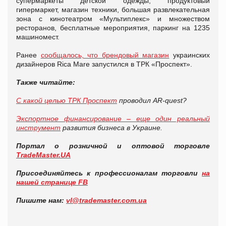
супермаркеты детской одежды, продуктовый
гипермаркет, магазин техники, большая развлекательная
зона с кинотеатром «Мультиплекс» и множеством
ресторанов, бесплатные мероприятия, паркинг на 1235
машиномест.
Ранее
сообщалось, что брендовый магазин
украинских
дизайнеров Rica Mare запустился в ТРК «Проспект».
Также читайте:
С какой целью ТРК Проспект
проводил AR-quest?
Экспортное финансирование – еще один реальный
инструмент
развития бизнеса в Украине.
Портал о розничной и оптовой торговле
TradeMaster.UA
Присоединяйтесь к профессионалам торговли
на
нашей странице FB
Пишите нам:
vl@trademaster.com.ua