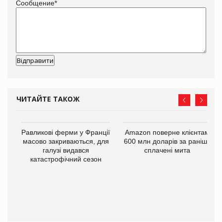
Сообщение
*
ЧИТАЙТЕ ТАКОЖ
Равликові ферми у Франції
Amazon поверне клієнтам
масово закриваються, для
600 млн доларів за раніше
галузі видався
сплачені мита
катастрофічний сезон
і