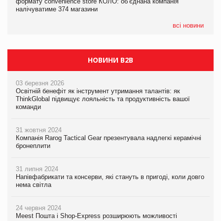
формату convenience store КОЛО: об’єднана компанія
формату convenience store КОЛО: об’єднана компанія
налічуватиме 374 магазини
налічуватиме 374 магазини
всі новини
НОВИНИ B2B
03 березня 2026
Освітній бенефіт як інструмент утримання талантів: як
ThinkGlobal підвищує лояльність та продуктивність вашої
команди
31 жовтня 2024
Компанія Rarog Tactical Gear презентувала надлегкі керамічні
бронеплити
31 липня 2024
Напівфабрикати та консерви, які стануть в пригоді, коли довго
нема світла
24 червня 2024
Meest Пошта і Shop-Express розширюють можливості