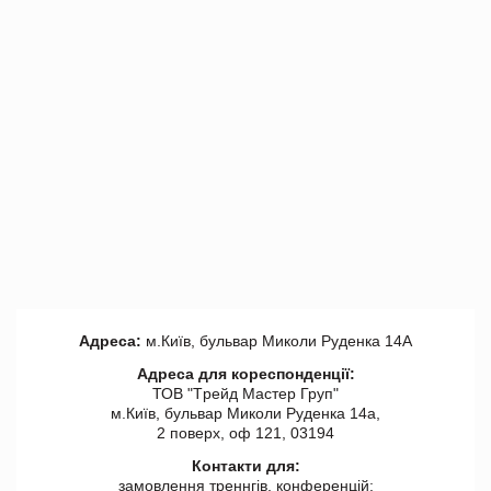
Адреса:
м.Київ, бульвар Миколи Руденка 14А
Адреса для кореспонденції:
ТОВ "Tрейд Мастер Груп"
м.Київ, бульвар Миколи Руденка 14а,
2 поверх, оф 121, 03194
Контакти для:
замовлення треннгів, конференцій: