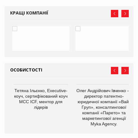
КРАЩІ КОМПАНІЇ
ОСОБИСТОСТІ
,
Тетяна Ільєнко, Executive-
Олег Андрійович Івченко —
ОВ
коуч, сертифікований коуч
директор патентно-
МСС ICF, ментор для
юридичної компанії «Вайз
лідерів
Груп», консалтингової
компанії «Парето» та
маркетингової агенції
Myka Agency.