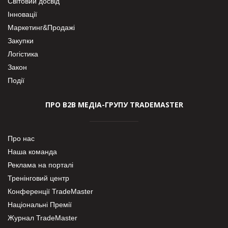
Світовий досвід
Інновації
Маркетинг&Продажі
Закупки
Логістика
Закон
Події
ПРО В2В МЕДІА-ГРУПУ TRADEMASTER
Про нас
Наша команда
Реклама на порталі
Тренінговий центр
Конференції TradeMaster
Національні Премії
Журнал TradeMaster