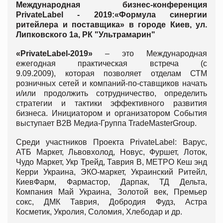
Международная бизнес-конференция
PrivateLabel - 2019:«Формула синергии
ритейлера и поставщика» в городе Киев, ул.
Липковского 1а, РК "Ультрамарин"
«PrivateLabel-2019»
– это Международная
ежегодная практическая встреча (с
9.09.2009), которая позволяет отделам СТМ
розничных сетей и компаний-по-ставщиков начать
и/или продолжить сотрудничество, определить
стратегии и тактики эффективного развития
бизнеса. Инициатором и организатором События
выступает B2B Медиа-Группа TradeMasterGroup.
Среди участников Проекта PrivateLabel: Варус,
АТБ Маркет, Львовхолод, Новус, Фуршет, Лоток,
Чудо Маркет, Укр Трейд, Таврия В, МЕТРО Кеш энд
Керри Украина, ЭКО-маркет, Украинский Ритейл,
КиевФарм, Фармастор, Дарпак, ТД Дельта,
Компания Май Украина, Золотой век, Премьер
сокс, ДМК Таврия, Добродия Фудз, Астра
Косметик, Укролия, Соломия, Хлебодар и др.