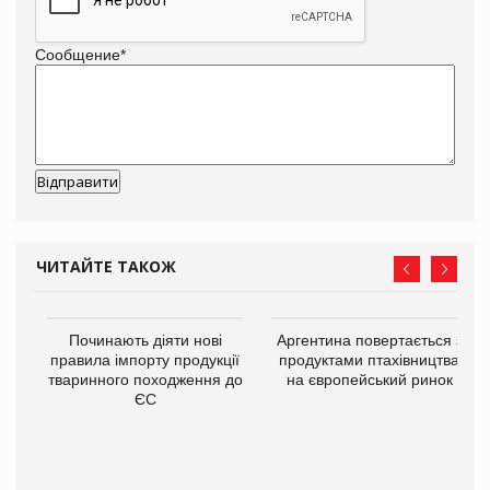
Сообщение
*
ЧИТАЙТЕ ТАКОЖ
в
Починають діяти нові
Аргентина повертається з
правила імпорту продукції
продуктами птахівництва
тваринного походження до
на європейський ринок
О:
ЄС