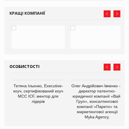
КРАЩІ КОМПАНІЇ
ОСОБИСТОСТІ
,
Тетяна Ільєнко, Executive-
Олег Андрійович Івченко —
ОВ
коуч, сертифікований коуч
директор патентно-
МСС ICF, ментор для
юридичної компанії «Вайз
лідерів
Груп», консалтингової
компанії «Парето» та
маркетингової агенції
Myka Agency.