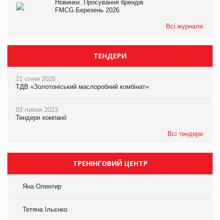
Новинки. Просування брендів
FMCG.Березень 2026
Всі журнали
ТЕНДЕРИ
21 січня 2026
ТДВ «Золотоніський маслоробний комбінат»
03 липня 2023
Тендери компанії
Всі тендери
ТРЕНІНГОВИЙ ЦЕНТР
Яна Олентир
Тетяна Ільєнко