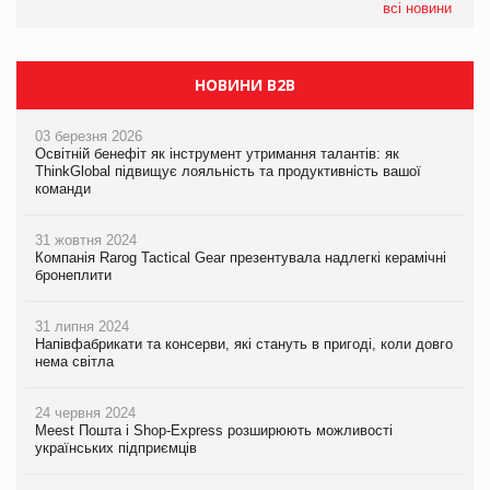
всі новини
НОВИНИ B2B
03 березня 2026
Освітній бенефіт як інструмент утримання талантів: як
ThinkGlobal підвищує лояльність та продуктивність вашої
команди
31 жовтня 2024
Компанія Rarog Tactical Gear презентувала надлегкі керамічні
бронеплити
31 липня 2024
Напівфабрикати та консерви, які стануть в пригоді, коли довго
нема світла
24 червня 2024
Meest Пошта і Shop-Express розширюють можливості
українських підприємців