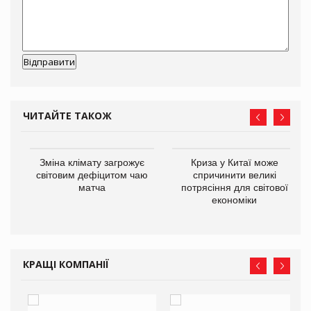
ЧИТАЙТЕ ТАКОЖ
Зміна клімату загрожує
Криза у Китаї може
ne
світовим дефіцитом чаю
спричинити великі
матча
потрясіння для світової
економіки
КРАЩІ КОМПАНІЇ