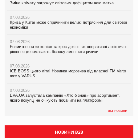
Зміна клімату загрожує світовим дефіцитом чаю матча
Зміна клімату загрожує світовим дефіцитом чаю матча
Зміна клімату загрожує світовим дефіцитом чаю матча
07.08.2026
07.08.2026
07.08.2026
Криза у Китаї може спричинити великі потрясіння для світової
Криза у Китаї може спричинити великі потрясіння для світової
Криза у Китаї може спричинити великі потрясіння для світової
економіки
економіки
економіки
07.08.2026
07.08.2026
07.08.2026
Розмитнення «з коліс» та крос-докінг: як оперативні логістичні
Розмитнення «з коліс» та крос-докінг: як оперативні логістичні
Kraft Heinz скоротила збиток у першому півріччі
рішення допомагають бізнесу зменшити ризики
рішення допомагають бізнесу зменшити ризики
07.08.2026
07.08.2026
07.08.2026
Продажі Hugo Boss впали на 9%
ICE BOSS цього літа! Новинка морозива від власної ТМ Varto
ICE BOSS цього літа! Новинка морозива від власної ТМ Varto
вже у VARUS
вже у VARUS
07.08.2026
Франція заборонила рекламні дзвінки без згоди клієнтів
07.08.2026
07.08.2026
EVA.UA запустила кампанію «Хто б знав» про асортимент,
EVA.UA запустила кампанію «Хто б знав» про асортимент,
якого покупці не очікують побачити на платформі
якого покупці не очікують побачити на платформі
всі новини
НОВИНИ B2B