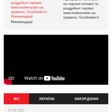
на порталі оптової та
роздрібної торгівлі
www.trademaster.ua.
правила. Особливості.
Рекомендації
Ре
ВСІ
УКРАЇНА
ЗАКОРДОННІ
07.08.2026
07.08.2026
07.08.2026