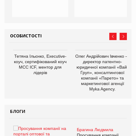
ОСОБИСТОСТІ
,
Тетяна Ільєнко, Executive-
Олег Андрійович Івченко —
ОВ
коуч, сертифікований коуч
директор патентно-
МСС ICF, ментор для
юридичної компанії «Вайз
лідерів
Груп», консалтингової
компанії «Парето» та
маркетингової агенції
Myka Agency.
БЛОГИ
Брагина Людмила
Просування компанії