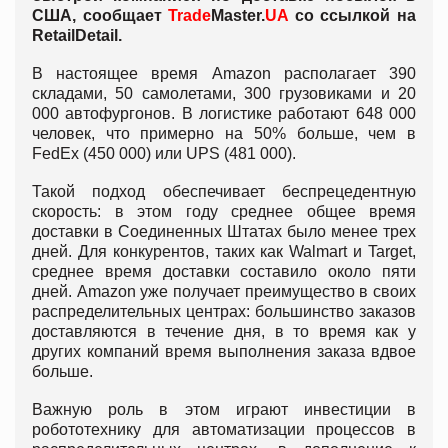
США, сообщает
Trade
Master.
UA
со ссылкой на
RetailDetail.
В настоящее время Amazon располагает 390
складами, 50 самолетами, 300 грузовиками и 20
000 автофургонов. В логистике работают 648 000
человек, что примерно на 50% больше, чем в
FedEx (450 000) или UPS (481 000).
Такой подход обеспечивает беспрецедентную
скорость: в этом году среднее общее время
доставки в Соединенных Штатах было менее трех
дней. Для конкурентов, таких как Walmart и Target,
среднее время доставки составило около пяти
дней. Amazon уже получает преимущество в своих
распределительных центрах: большинство заказов
доставляются в течение дня, в то время как у
других компаний время выполнения заказа вдвое
больше.
Важную роль в этом играют инвестиции в
робототехнику для автоматизации процессов в