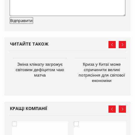
ЧИТАЙТЕ ТАКОЖ
Зміна клімату загрожує
Криза у Китаї може
ne
світовим дефіцитом чаю
спричинити великі
матча
потрясіння для світової
економіки
КРАЩІ КОМПАНІЇ