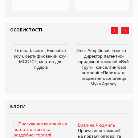
ОСОБИСТОСТІ
,
Тетяна Ільєнко, Executive-
Олег Андрійович Івченко —
ОВ
коуч, сертифікований коуч
директор патентно-
МСС ICF, ментор для
юридичної компанії «Вайз
лідерів
Груп», консалтингової
компанії «Парето» та
маркетингової агенції
Myka Agency.
БЛОГИ
Брагина Людмила
ї
Просування компанії
а
на порталі оптової та