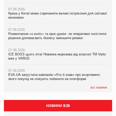
07.08.2026
07.08.2026
07.08.2026
Криза у Китаї може спричинити великі потрясіння для світової
Криза у Китаї може спричинити великі потрясіння для світової
Криза у Китаї може спричинити великі потрясіння для світової
економіки
економіки
економіки
07.08.2026
07.08.2026
07.08.2026
Розмитнення «з коліс» та крос-докінг: як оперативні логістичні
Розмитнення «з коліс» та крос-докінг: як оперативні логістичні
Kraft Heinz скоротила збиток у першому півріччі
рішення допомагають бізнесу зменшити ризики
рішення допомагають бізнесу зменшити ризики
07.08.2026
07.08.2026
07.08.2026
Продажі Hugo Boss впали на 9%
ICE BOSS цього літа! Новинка морозива від власної ТМ Varto
ICE BOSS цього літа! Новинка морозива від власної ТМ Varto
вже у VARUS
вже у VARUS
07.08.2026
Франція заборонила рекламні дзвінки без згоди клієнтів
07.08.2026
07.08.2026
EVA.UA запустила кампанію «Хто б знав» про асортимент,
EVA.UA запустила кампанію «Хто б знав» про асортимент,
якого покупці не очікують побачити на платформі
якого покупці не очікують побачити на платформі
всі новини
НОВИНИ B2B