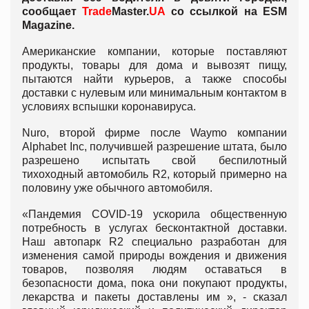
сообщает
Trade
Master.
UA
со ссылкой на ESM
Magazine.
Американские компании, которые поставляют
продукты, товары для дома и вывозят пищу,
пытаются найти курьеров, а также способы
доставки с нулевым или минимальным контактом в
условиях вспышки коронавируса.
Nuro, второй фирме после Waymo компании
Alphabet Inc, получившей разрешение штата, было
разрешено испытать свой беспилотный
тихоходный автомобиль R2, который примерно на
половину уже обычного автомобиля.
«Пандемия COVID-19 ускорила общественную
потребность в услугах бесконтактной доставки.
Наш автопарк R2 специально разработан для
изменения самой природы вождения и движения
товаров, позволяя людям оставаться в
безопасности дома, пока они покупают продукты,
лекарства и пакеты доставлены им », - сказал