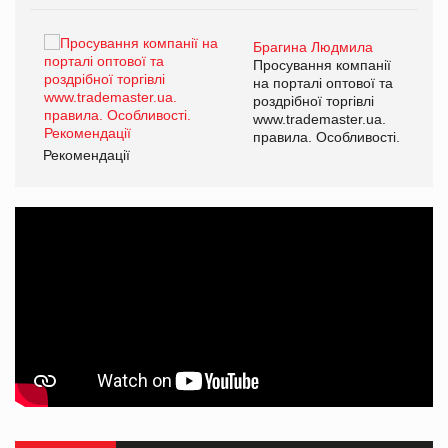
Брагина Людмила
ї
Просування компанії
а
на порталі оптової та
роздрібної торгівлі
www.trademaster.ua.
і.
правила. Особливості.
Рекомендації
Ре