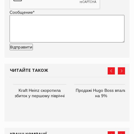
Сообщение
*
ЧИТАЙТЕ ТАКОЖ
ам
Kraft Heinz скоротила
Продажі Hugo Boss впали
іше
збиток у першому півріччі
на 9%