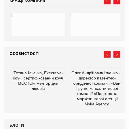
КРАЩІ КОМПАНІЇ
ОСОБИСТОСТІ
Тетяна Ільєнко, Executive-
Олег Андрійович Івченко —
коуч, сертифікований коуч
директор патентно-
МСС ICF, ментор для
юридичної компанії «Вайз
лідерів
Груп», консалтингової
компанії «Парето» та
маркетингової агенції
,
Myka Agency.
ОВ
БЛОГИ