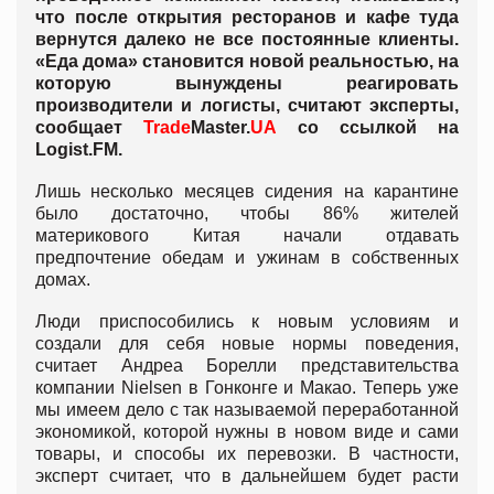
что после открытия ресторанов и кафе туда
вернутся далеко не все постоянные клиенты.
«Еда дома» становится новой реальностью, на
которую вынуждены реагировать
производители и логисты, считают эксперты,
сообщает
Trade
Master.
UA
со ссылкой на
Logist.FM.
Лишь несколько месяцев сидения на карантине
было достаточно, чтобы 86% жителей
материкового Китая начали отдавать
предпочтение обедам и ужинам в собственных
домах.
Люди приспособились к новым условиям и
создали для себя новые нормы поведения,
считает Андреа Борелли представительства
компании Nielsen в Гонконге и Макао. Теперь уже
мы имеем дело с так называемой переработанной
экономикой, которой нужны в новом виде и сами
товары, и способы их перевозки. В частности,
эксперт считает, что в дальнейшем будет расти