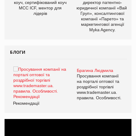
ОВ
коуч, сертифікований коуч
директор патентно-
МСС ICF, ментор для
юридичної компанії «Вайз
лідерів
Груп», консалтингової
компанії «Парето» та
маркетингової агенції
Myka Agency.
БЛОГИ
Брагина Людмила
ї
Просування компанії
а
на порталі оптової та
роздрібної торгівлі
www.trademaster.ua.
і.
правила. Особливості.
Рекомендації
Ре