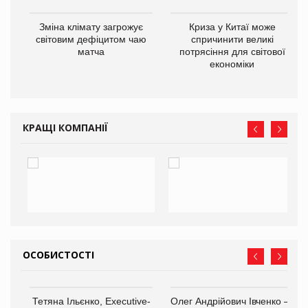
Зміна клімату загрожує
Криза у Китаї може
ne
світовим дефіцитом чаю
спричинити великі
матча
потрясіння для світової
економіки
КРАЩІ КОМПАНІЇ
ОСОБИСТОСТІ
,
Тетяна Ільєнко, Executive-
Олег Андрійович Івченко —