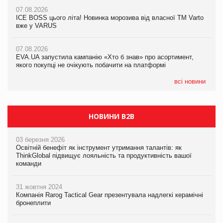
07.08.2026
07.08.2026
07.08.2026
Продажі Hugo Boss впали на 9%
ICE BOSS цього літа! Новинка морозива від власної ТМ Varto
ICE BOSS цього літа! Новинка морозива від власної ТМ Varto
вже у VARUS
вже у VARUS
07.08.2026
Франція заборонила рекламні дзвінки без згоди клієнтів
07.08.2026
07.08.2026
EVA.UA запустила кампанію «Хто б знав» про асортимент,
EVA.UA запустила кампанію «Хто б знав» про асортимент,
якого покупці не очікують побачити на платформі
якого покупці не очікують побачити на платформі
всі новини
НОВИНИ B2B
03 березня 2026
Освітній бенефіт як інструмент утримання талантів: як
ThinkGlobal підвищує лояльність та продуктивність вашої
команди
31 жовтня 2024
Компанія Rarog Tactical Gear презентувала надлегкі керамічні
бронеплити