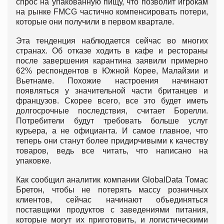
спрос на упакованную пищу, что позволит игрокам
на рынке FMCG частично компенсировать потери,
которые они получили в первом квартале.
Эта тенденция наблюдается сейчас во многих
странах. Об отказе ходить в кафе и рестораны
после завершения карантина заявили примерно
62% респондентов в Южной Корее, Малайзии и
Вьетнаме. Похожие настроения начинают
появляться у значительной части британцев и
французов. Скорее всего, все это будет иметь
долгосрочные последствия, считает Борелли.
Потребители будут требовать больше услуг
курьера, а не официанта. И самое главное, что
теперь они станут более придирчивыми к качеству
товаров, ведь все читать, что написано на
упаковке.
Как сообщил аналитик компании GlobalData Томас
Бретон, чтобы не потерять массу розничных
клиентов, сейчас начинают объединяться
поставщики продуктов с заведениями питания,
которые могут их приготовить, и логистическими