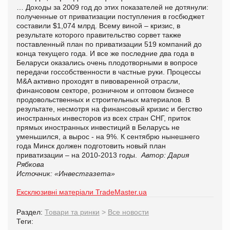
… Доходы за 2009 год до этих показателей не дотянули:
полученные от приватизации поступления в госбюджет
составили $1,074 млрд. Всему виной – кризис, в
результате которого правительство сорвет также
поставленный план по приватизации 519 компаний до
конца текущего года. И все же последние два года в
Беларуси оказались очень плодотворными в вопросе
передачи госсобственности в частные руки. Процессы
M&A активно проходят в пивоваренной отрасли,
финансовом секторе, розничном и оптовом бизнесе
продовольственных и строительных материалов. В
результате, несмотря на финансовый кризис и бегство
иностранных инвесторов из всех стран СНГ, приток
прямых иностранных инвестиций в Беларусь не
уменьшился, а вырос - на 9%. К сентябрю нынешнего
года Минск должен подготовить новый план
приватизации – на 2010-2013 годы.
Автор: Дария
Рябкова
Источник: «Инвестгазета»
Ексклюзивні матеріали TradeMaster.ua
Раздел:
Товари та ринки
>
Все новости
Теги: