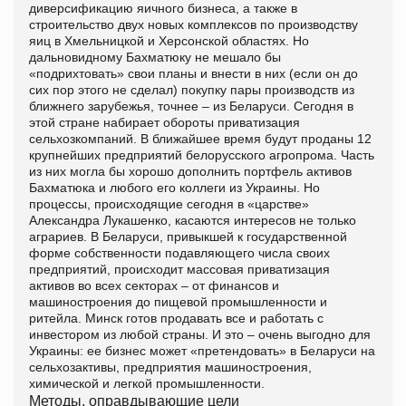
диверсификацию яичного бизнеса, а также в
строительство двух новых комплексов по производству
яиц в Хмельницкой и Херсонской областях. Но
дальновидному Бахматюку не мешало бы
«подрихтовать» свои планы и внести в них (если он до
сих пор этого не сделал) покупку пары производств из
ближнего зарубежья, точнее – из Беларуси. Сегодня в
этой стране набирает обороты приватизация
сельхозкомпаний. В ближайшее время будут проданы 12
крупнейших предприятий белорусского агропрома. Часть
из них могла бы хорошо дополнить портфель активов
Бахматюка и любого его коллеги из Украины. Но
процессы, происходящие сегодня в «царстве»
Александра Лукашенко, касаются интересов не только
аграриев. В Беларуси, привыкшей к государственной
форме собственности подавляющего числа своих
предприятий, происходит массовая приватизация
активов во всех секторах – от финансов и
машиностроения до пищевой промышленности и
ритейла. Минск готов продавать все и работать с
инвестором из любой страны. И это – очень выгодно для
Украины: ее бизнес может «претендовать» в Беларуси на
сельхозактивы, предприятия машиностроения,
химической и легкой промышленности.
Методы, оправдывающие цели