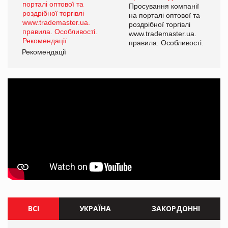
ї
Просування компанії
а
на порталі оптової та
роздрібної торгівлі
www.trademaster.ua.
і.
правила. Особливості.
Рекомендації
Ре
ВСІ
УКРАЇНА
ЗАКОРДОННІ