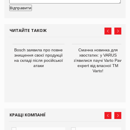
ЧИТАЙТЕ ТАКОЖ
Bosch заявила про повне
Смачна новинка для
знищення своєї продукції
хвостатих: у VARUS
на складі після російської
з’явилися паучі Varto Paw
атаки
expert від власної ТМ
Varto!
 $1
КРАЩІ КОМПАНІЇ