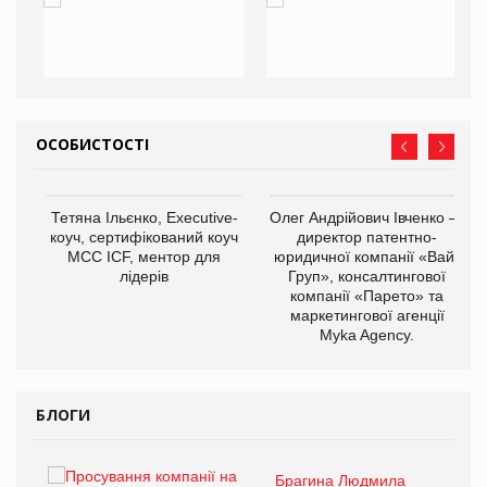
ОСОБИСТОСТІ
,
Тетяна Ільєнко, Executive-
Олег Андрійович Івченко —
ОВ
коуч, сертифікований коуч
директор патентно-
МСС ICF, ментор для
юридичної компанії «Вайз
лідерів
Груп», консалтингової
компанії «Парето» та
маркетингової агенції
Myka Agency.
БЛОГИ
Брагина Людмила