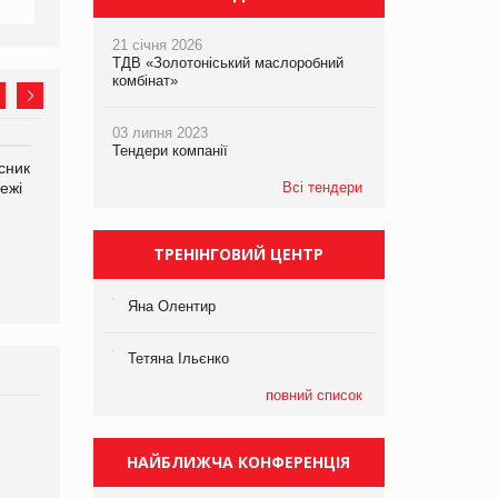
21 січня 2026
ТДВ «Золотоніський маслоробний
комбінат»
03 липня 2023
Тендери компанії
сник
Олексій Логачов-Михайлов
Яна Сараніна, директор
ежі
Файно маркет Директор
Всі тендери
компанії «УкраМарин»
департаменту з
виробництва
ТРЕНІНГОВИЙ ЦЕНТР
Яна Олентир
Тетяна Ільєнко
повний список
Брагина Людмила
Просування компанії на
НАЙБЛИЖЧА КОНФЕРЕНЦІЯ
порталі оптової та
роздрібної торгівлі