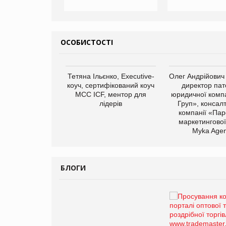
ОСОБИСТОСТІ
арас Ігорович,
Тетяна Ільєнко, Executive-
Олег Андрійович
иробництва ТОВ
коуч, сертифікований коуч
директор пат
Герчак"
МСС ICF, ментор для
юридичної компа
лідерів
Груп», консал
компанії «Пар
маркетингової
Myka Agen
БЛОГИ
Брагина Людмила
Просування компанії на
порталі оптової та
роздрібної торгівлі