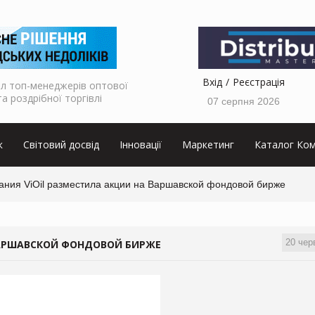
Вхід
Реєстрація
л топ-менеджерів оптової
та роздрібної торгівлі
07 серпня 2026
к
Світовий досвід
Інновації
Маркетинг
Каталог Ком
ания ViOil разместила акции на Варшавской фондовой бирже
20 чер
ВАРШАВСКОЙ ФОНДОВОЙ БИРЖЕ