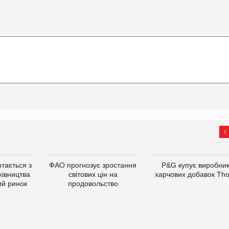
тається з
ФАО прогнозує зростання
P&G купує виробни
хівництва
світових цін на
харчових добавок Th
ий ринок
продовольство