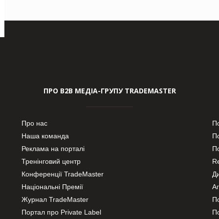
ПРО В2В МЕДІА-ГРУПУ TRADEMASTER
Про нас
П
Наша команда
П
Реклама на порталі
По
Тренінговий центр
Re
Конференції TradeMaster
Д
Національні Премії
А
Журнал TradeMaster
П
Портал про Private Label
П