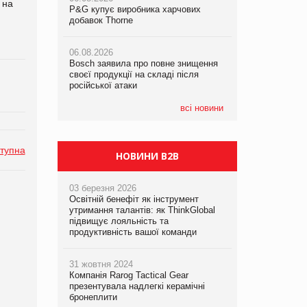
 на
P&G купує виробника харчових
P&G купує виробника харчових
P&G купує виробника харчових
добавок Thorne
добавок Thorne
добавок Thorne
06.08.2026
06.08.2026
06.08.2026
Bosch заявила про повне знищення
Bosch заявила про повне знищення
Bosch заявила про повне знищення
своєї продукції на складі після
своєї продукції на складі після
своєї продукції на складі після
російської атаки
російської атаки
російської атаки
всі новини
тупна
НОВИНИ B2B
03 березня 2026
Освітній бенефіт як інструмент
утримання талантів: як ThinkGlobal
підвищує лояльність та
продуктивність вашої команди
31 жовтня 2024
Компанія Rarog Tactical Gear
презентувала надлегкі керамічні
бронеплити