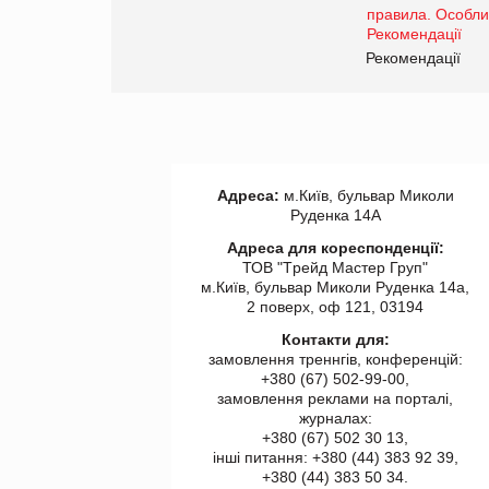
www.trademaster.ua.
правила. Особливості.
ії
Рекомендації
Адреса:
м.Київ, бульвар Миколи
Руденка 14А
Адреса для кореспонденції:
ТОВ "Tрейд Мастер Груп"
м.Київ, бульвар Миколи Руденка 14а,
2 поверх, оф 121, 03194
Контакти для:
замовлення треннгів, конференцій:
+380 (67) 502-99-00,
замовлення реклами на порталі,
журналах:
+380 (67) 502 30 13,
інші питання: +380 (44) 383 92 39,
+380 (44) 383 50 34.