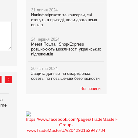
31 липня 2024
Напівфабрикати та консерви, які
стануть в пригоді, коли довго нема
світла
24 червня 2024
Meest Пошта і Shop-Express
розширюють можливості українських
підприємців
30 квітня 2024
Защита данных на смартфонах:
советы по повышению безопасности
Всі новини
ка
Bosch заявила про повне
Смачна новинка для
orne
знищення своєї продукції
хвостатих: у VARUS
на складі після російської
з’явилися паучі Varto Paw
атаки
expert від власної ТМ
Varto!