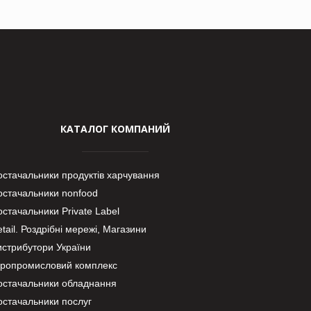
КАТАЛОГ КОМПАНИЙ
остачальники продуктів харчування
остачальники nonfood
стачальники Private Label
tail. Роздрібні мережі, Магазини
истрибутори України
гропромисловий комплекс
остачальники обладнання
остачальники послуг