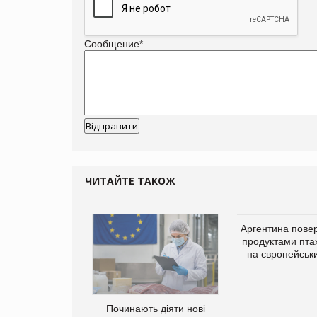
Сообщение
*
ЧИТАЙТЕ ТАКОЖ
упермаркетів
Аргентина повер
упує мережу
продуктами пта
нів формату
на європейськ
ce store КОЛО:
ана компанія
ватиме 374
газини
Починають діяти нові