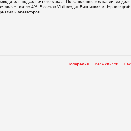
зводитель подсолнечного масла. По заявлению компании, их доля
тавляет около 4%. В состав Vioil входят Винницкий и Черновицкий
иятий и элеваторов.
Попередня
Весь список
Нас