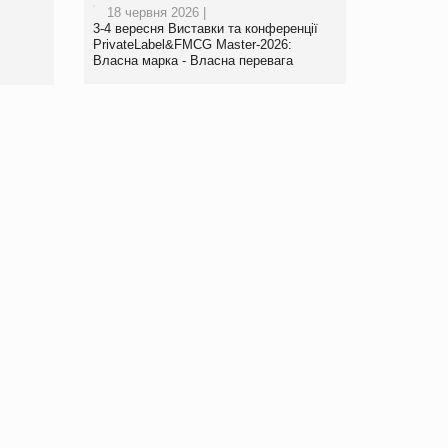
18 червня 2026 |
www.trademaster.ua.
3-4 вересня Виставки та конференції
правила. Особливості.
PrivateLabel&FMCG Master-2026:
Власна марка - Власна перевага