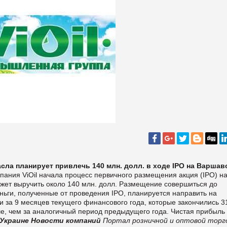
ла планирует привлечь 140 млн. долл. в ходе IPO на Варшав
пания ViOil начала процесс первичного размещения акция (IPO) н
жет выручить около 140 млн. долл. Размещение совершиться до
еньги, полученные от проведения IPO, планируется направить на
и за 9 месяцев текущего финансового года, которые закончились 3
ыше, чем за аналогичный период предыдущего года. Чистая прибыль
 Украине
Новости компаний
Портал розничной и оптовой торг