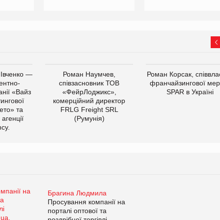
 Івченко —
Роман Наумчев,
Роман Корсак, співвла
ентно-
співзасновник ТОВ
франчайзингової мер
нії «Вайз
«ФейрЛоджикс»,
SPAR в Україні
тингової
комерційний директор
ето» та
FRLG Freight SRL
 агенції
(Румунія)
cy.
Брагина Людмила
Просування компанії на
порталі оптової та
роздрібної торгівлі