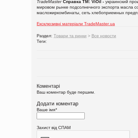
TradeMaster
Справка ТМ:
ViOil -
украинский прои
мировом рынке подсолнечного экспорта масла сос
масложиркомбинаты, сеть хлебоприемных предпр
Ексклюзивні матеріали TradeMaster.ua
Раздел:
Товари та ринки
>
Все новости
Теги:
Коментарі
Ваш коментар буде першим.
Додати коментар
Ваше імя
*
Захист від СПАМ