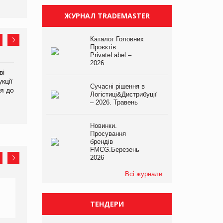
ЖУРНАЛ TRADEMASTER
Каталог Головних
Проєктів
PrivateLabel –
2026
ві
Аргентина повертається з
ФАО прогнозує зростання
кції
продуктами птахівництва
світових цін на
Сучасні рішення в
я до
на європейський ринок
продовольство
Логістиці&Дистрибуції
– 2026. Травень
Новинки.
Просування
брендів
FMCG.Березень
2026
Всі журнали
ТЕНДЕРИ