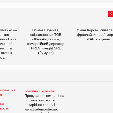
 Івченко —
Роман Наумчев,
Роман Корсак, співвла
ентно-
співзасновник ТОВ
франчайзингової мер
нії «Вайз
«ФейрЛоджикс»,
SPAR в Україні
тингової
комерційний директор
ето» та
FRLG Freight SRL
 агенції
(Румунія)
cy.
Брагина Людмила
Просування компанії на
порталі оптової та
роздрібної торгівлі
www.trademaster.ua.