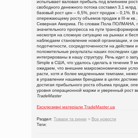
испытывает валовая прибыль под влиянием рост
свободного денежного потока составил 3,1 млрд.
базовый рост цен – 6,5%, рост продаж – 0,1%. 
опережающему росту объемов продаж в III-м кв
Северная Америка.
По словам Пола ПОЛМАНА, гл
значительного прогресса на пути трансформиро
несмотря на сложную ситуацию на рынках и бес
наблюдаем становление новой организации, и он
подотчетности, сосредоточенности на действии 
положительные результаты наших последних сде
интегрированы в нашу структуру. Речь идет о з
Simple в США, что удалось сделать в течение 9
ожидаем, что внешние макроэкономические услов
расти, хотя и более медленными темпами, нежел
в управлении нашими брендами в целях достиже
достигая прибыльного роста объема продаж, опе
уровня операционной маржи и уверенный рост в
TradeMaster
Ексклюзивні матеріали TradeMaster.ua
Раздел:
Товари та ринки
>
Все новости
Теги: