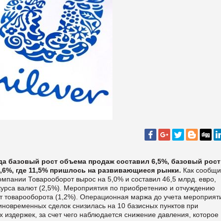
ода базовый рост объема продаж составил 6,5%, базовый рост
1,6%, где 11,5% пришлось на развивающиеся рынки.
Как сообщ
омпании Товарооборот вырос на 5,0% и составил 46,5 млрд. евро,
курса валют (2,5%). Мероприятия по приобретению и отчуждению
т товарооборота (1,2%).
Операционная маржа до учета мероприят
диновременных сделок снизилась на 10 базисных пунктов при
издержек, за счет чего наблюдается снижение давления, которое