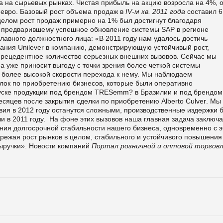
а на сырьевых рынках.
Чистая прибыль на акцию возросла на 4%, 
 евро.
Базовый рост объема продаж в
IV
-м кв. 2011 года
составил 6
В целом рост продаж примерно на 1% был достигнут благодаря
., предварившему успешное обновление системы SAP в регионе
авного должностного лица: «В 2011 году нам удалось достичь
вания
Unilever
в компанию, демонстрирующую устойчивый рост,
прецедентное количество серьезных внешних вызовов.
Сейчас мы
а уже приносит выгоду с точки зрения более четкой системы
и более высокой скорости перехода к нему. Мы наблюдаем
лок по приобретению бизнесов, которые были оперативно
апуске продукции под брендом TRESemm? в Бразилии и под брендом
 месяцев после закрытия сделки по приобретению
Alberto
Culver
.
Мы
ия в 2012 году останутся сложными, производственные издержки б
и в 2011 году.
На фоне этих вызовов наша главная задача заключа
ния долгосрочной стабильности нашего бизнеса, одновременно с 
режая рост рынков в целом, стабильного и устойчивого повышения
ыручки».
Новости компаний
Портал розничной и оптовой торгов