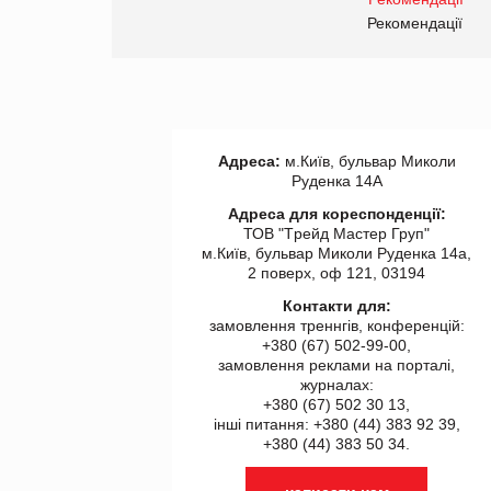
правила. Особливості.
ії
Рекомендації
Адреса:
м.Київ, бульвар Миколи
Руденка 14А
Адреса для кореспонденції:
ТОВ "Tрейд Мастер Груп"
м.Київ, бульвар Миколи Руденка 14а,
2 поверх, оф 121, 03194
Контакти для:
замовлення треннгів, конференцій:
+380 (67) 502-99-00,
замовлення реклами на порталі,
журналах:
+380 (67) 502 30 13,
інші питання: +380 (44) 383 92 39,
+380 (44) 383 50 34.