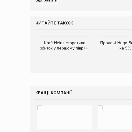
ЧИТАЙТЕ ТАКОЖ
верне клієнтам
Kraft Heinz скоротила
Продажі Hugo B
ларів за раніше
збиток у першому півріччі
на 9%
чені мита
КРАЩІ КОМПАНІЇ