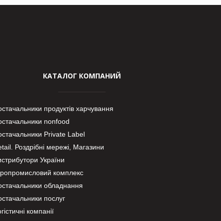
КАТАЛОГ КОМПАНИЙ
остачальники продуктів харчування
остачальники nonfood
стачальники Private Label
tail. Роздрібні мережі, Магазини
истрибутори України
гропромисловий комплекс
остачальники обладнання
остачальники послуг
гістичні компанії