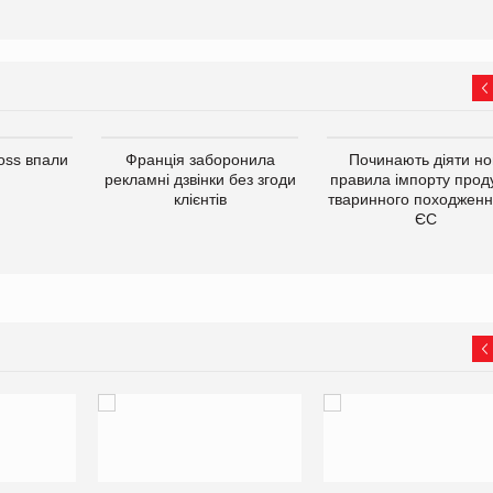
oss впали
Франція заборонила
Починають діяти но
рекламні дзвінки без згоди
правила імпорту проду
клієнтів
тваринного походженн
ЄС