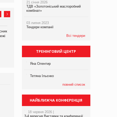
21 січня 2026
ТДВ «Золотоніський маслоробний
комбінат»
03 липня 2023
Тендери компанії
сник
Олексій Логачов-Михайлов
Яна Сараніна, директор
ежі
Файно маркет Директор
Всі тендери
компанії «УкраМарин»
департаменту з
виробництва
ТРЕНІНГОВИЙ ЦЕНТР
Яна Олентир
Тетяна Ільєнко
повний список
Брагина Людмила
Просування компанії на
НАЙБЛИЖЧА КОНФЕРЕНЦІЯ
порталі оптової та
роздрібної торгівлі
18 червня 2026 |
www.trademaster.ua.
3-4 вересня Виставки та конференції