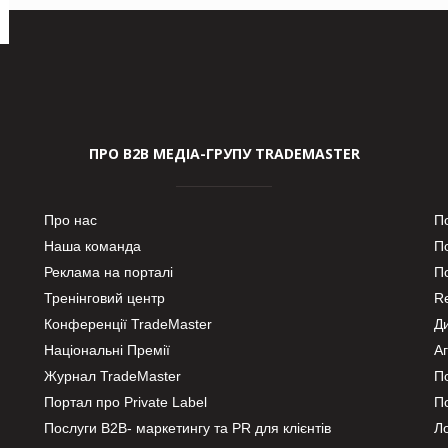
ПРО В2В МЕДІА-ГРУПУ TRADEMASTER
Про нас
П
Наша команда
П
Реклама на порталі
По
Тренінговий центр
Re
Конференції TradeMaster
Д
Національні Премії
А
Журнал TradeMaster
П
Портал про Private Label
П
Послуги В2В- маркетингу та PR для клієнтів
Ло