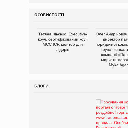
ОСОБИСТОСТІ
арас Ігорович,
Тетяна Ільєнко, Executive-
Олег Андрійович
иробництва ТОВ
коуч, сертифікований коуч
директор пат
Герчак"
МСС ICF, ментор для
юридичної компа
лідерів
Груп», консал
компанії «Пар
маркетингової
Myka Agen
БЛОГИ
Брагина Людмила
Просування компанії на
порталі оптової та
роздрібної торгівлі
www.trademaster.ua.