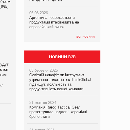
объем
,6%,
06.08.2026
06.08.2026
06.08.2026
Аргентина повертається з
Аргентина повертається з
Аргентина повертається з
продуктами птахівництва на
продуктами птахівництва на
продуктами птахівництва на
європейський ринок
європейський ринок
європейський ринок
всі новини
НОВИНИ B2B
удут
ется
03 березня 2026
этим
Освітній бенефіт як інструмент
утримання талантів: як ThinkGlobal
підвищує лояльність та
ли
продуктивність вашої команди
31 жовтня 2024
Компанія Rarog Tactical Gear
презентувала надлегкі керамічні
бронеплити