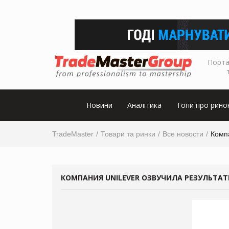
Порта
Новини
Аналітика
Топи про рино
TradeMaster
Товари та ринки
Все новости
Компа
КОМПАНИЯ UNILEVER ОЗВУЧИЛА РЕЗУЛЬТАТЫ 