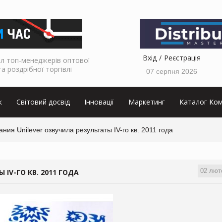
Вхід
Реєстрація
л топ-менеджерів оптової
та роздрібної торгівлі
07 серпня 2026
к
Світовий досвід
Інновації
Маркетинг
Каталог Ком
ния Unilever озвучила результаты IV-го кв. 2011 года
02 лют
IV-ГО КВ. 2011 ГОДА