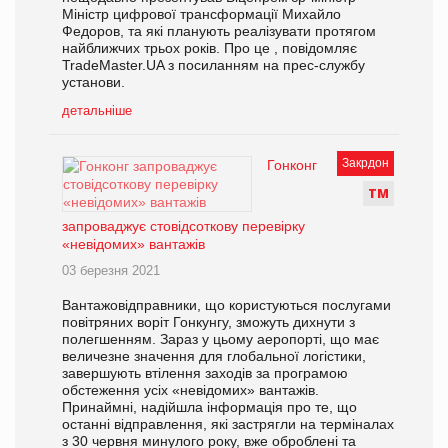
Міністр цифрової трансформації Михайло
Федоров, та які планують реалізувати протягом
найближчих трьох років. Про це , повідомляє
TradeMaster.UA з посиланням на прес-службу
установи.
детальніше
Закрдон
Гонконг
Т
М
запроваджує стовідсоткову перевірку
«невідомих» вантажів
03 березня 2021
Вантажовідправники, що користуються послугами
повітряних воріт Гонкунгу, зможуть дихнути з
полегшенням. Зараз у цьому аеропорті, що має
величезне значення для глобальної логістики,
завершують втілення заходів за програмою
обстеження усіх «невідомих» вантажів.
Принаймні, надійшла інформація про те, що
останні відправлення, які застрягли на терміналах
з 30 червня минулого року, вже оброблені та