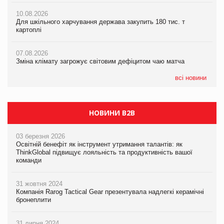
07.08.2026
10.08.2026
10.08.2026
Криза у Китаї може спричинити великі потрясіння для світової
Для шкільного харчування держава закупить 180 тис. т
Для шкільного харчування держава закупить 180 тис. т
економіки
картоплі
картоплі
07.08.2026
07.08.2026
07.08.2026
Kraft Heinz скоротила збиток у першому півріччі
Зміна клімату загрожує світовим дефіцитом чаю матча
Зміна клімату загрожує світовим дефіцитом чаю матча
всі новини
НОВИНИ B2B
03 березня 2026
Освітній бенефіт як інструмент утримання талантів: як
ThinkGlobal підвищує лояльність та продуктивність вашої
команди
31 жовтня 2024
Компанія Rarog Tactical Gear презентувала надлегкі керамічні
бронеплити
31 липня 2024