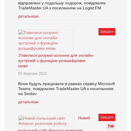
відправлені у подальшу подорож, повідомляє
TradeMaster.UA з посиланням на Logist.FM.
детальніше
Закрдон
З’явилися розумні колонки для онлайн-
зустрічей з функцією розшифровки
мови
03 березня 2021
Вони будуть працювати в рамках сервісу Microsoft
Teams, повідомляє TradeMaster.UA з посиланням
на Sostav.
детальніше
Закрдон
Новий
Т
М
польський сайт Amazon розпочав