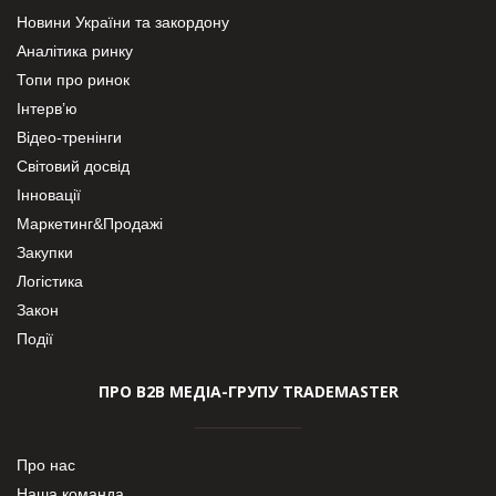
Новини України та закордону
Аналітика ринку
Топи про ринок
Інтерв’ю
Відео-тренінги
Світовий досвід
Інновації
Маркетинг&Продажі
Закупки
Логістика
Закон
Події
ПРО В2В МЕДІА-ГРУПУ TRADEMASTER
Про нас
Наша команда