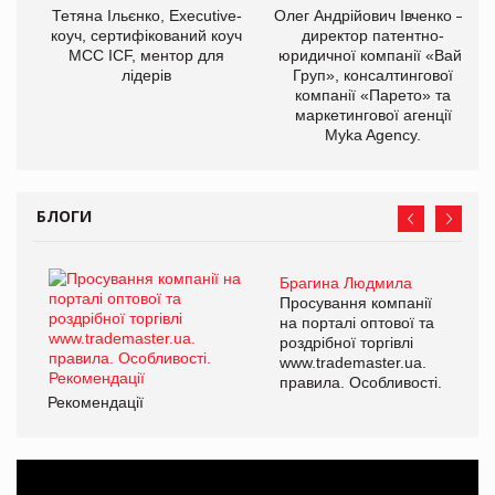
Тетяна Ільєнко, Executive-
Олег Андрійович Івченко —
коуч, сертифікований коуч
директор патентно-
МСС ICF, ментор для
юридичної компанії «Вайз
лідерів
Груп», консалтингової
компанії «Парето» та
маркетингової агенції
Myka Agency.
БЛОГИ
Брагина Людмила
Просування компанії
на порталі оптової та
роздрібної торгівлі
www.trademaster.ua.
правила. Особливості.
Рекомендації