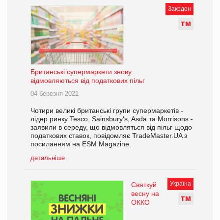
Закрдон
Т
М
Британські супермаркети знову
відмовляються від податкових пільг
04 березня 2021
Чотири великі британські групи супермаркетів -
лідер ринку Tesco, Sainsbury's, Asda та Morrisons -
заявили в середу, що відмовляться від пільг щодо
податкових ставок, повідомляє TradeMaster.UA з
посиланням на ESM Magazine..
детальніше
Україна
Святкуй
весну на
Т
М
ОККО