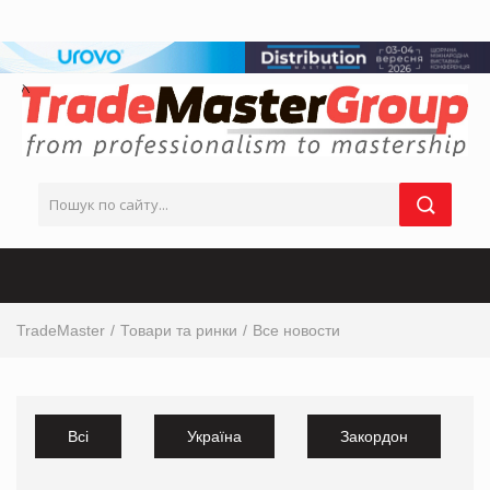
TradeMaster
Товари та ринки
Все новости
Всі
Україна
Закордон