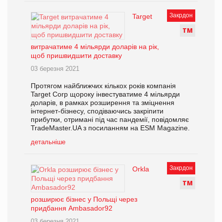
Закрдон
Target
Т
М
витрачатиме 4 мільярди доларів на рік,
щоб пришвидшити доставку
03 березня 2021
Протягом найближчих кількох років компанія
Target Corp щороку інвестуватиме 4 мільярди
доларів, в рамках розширення та зміцнення
інтернет-бізнесу, сподіваючись закріпити
прибутки, отримані під час пандемії, повідомляє
TradeMaster.UA з посиланням на ESM Magazine.
детальніше
Закрдон
Orkla
Т
М
розширює бізнес у Польщі через
придбання Ambasador92
03 березня 2021