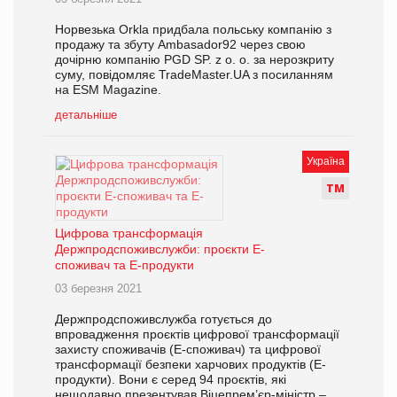
Норвезька Orkla придбала польську компанію з
продажу та збуту Ambasador92 через свою
дочірню компанію PGD SP. z o. o. за нерозкриту
суму, повідомляє TradeMaster.UA з посиланням
на ESM Magazine.
детальніше
Україна
Т
М
Цифрова трансформація
Держпродспоживслужби: проєкти Е-
споживач та Е-продукти
03 березня 2021
Держпродспоживслужба готується до
впровадження проєктів цифрової трансформації
захисту споживачів (Е-споживач) та цифрової
трансформації безпеки харчових продуктів (Е-
продукти). Вони є серед 94 проєктів, які
нещодавно презентував Віцепрем’єр-міністр –