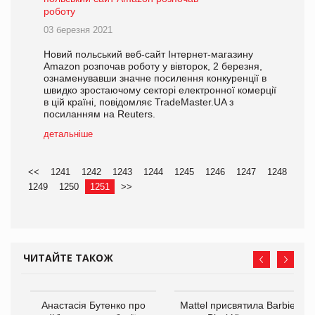
роботу
03 березня 2021
Новий польський веб-сайт Інтернет-магазину
Amazon розпочав роботу у вівторок, 2 березня,
ознаменувавши значне посилення конкуренції в
швидко зростаючому секторі електронної комерції
в цій країні, повідомляє TradeMaster.UA з
посиланням на Reuters.
детальніше
<<
1241
1242
1243
1244
1245
1246
1247
1248
1249
1250
1251
>>
ЧИТАЙТЕ ТАКОЖ
Анастасія Бутенко про
Mattel присвятила Barbie