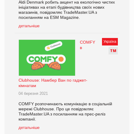
Aldi Denmark робить акцент на екологічно чистих
ініціативах на етапі будівництва своїх нових
магазинів, повідомляє TradeMaster.UA з
посиланням на ESM Magazine.
детальніше
Україна
COMFY
в
Т
М
Clubhouse: Намбер Ван по гаджет-
кімнатам
04 березня 2021
COMFY розпочинають комунікацію в соціальній
мережі Clubhouse. Про це повідомляє
TradeMaster.UA з посиланням на прес-реліз
компанії.
детальніше