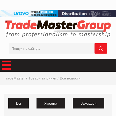
TradeMaster
Товари та ринки
Все новости
Всі
Україна
Закордон