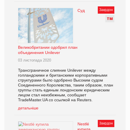
Закрдон
Суд
Т
М
Великобритании одобрил план
объединения Unilever
03 листопада 2020
Трансграничное слияние Unilever между
голландскими и британскими корпоративными
структурами было одобрено Высоким судом
Соединенного Королевства, таким образом, план
группы стать единым лондонским юридическим
лицом стал неизбежным, сообщает
TradeMaster.UA со ссылкой на Reuters.
детальніше
Закрдон
Nestlé
купила