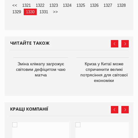
<<
1321
1322
1323
1324
1325
1326
1327
1328
1329
1330
1331
>>
ЧИТАЙТЕ ТАКОЖ
Зміна клімату загрожує
Криза у Китаї може
ne
світовим дефіцитом чаю
спричинити великі
матча
потрясіння для світової
економіки
КРАЩІ КОМПАНІЇ