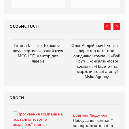
ОСОБИСТОСТІ
,
Тетяна Ільєнко, Executive-
Олег Андрійович Івченко —
ОВ
коуч, сертифікований коуч
директор патентно-
МСС ICF, ментор для
юридичної компанії «Вайз
лідерів
Груп», консалтингової
компанії «Парето» та
маркетингової агенції
Myka Agency.
БЛОГИ
Брагина Людмила
ї
Просування компанії
а
на порталі оптової та