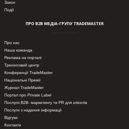
Закон
Події
ПРО В2В МЕДІА-ГРУПУ TRADEMASTER
Про нас
Наша команда
Реклама на порталі
Тренінговий центр
Конференції TradeMaster
Національні Премії
Журнал TradeMaster
Портал про Private Label
Послуги В2В- маркетингу та PR для клієнтів
Послуги з надання інформації
Відгуки
Контакти