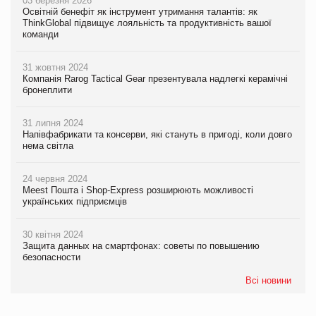
03 березня 2026
Освітній бенефіт як інструмент утримання талантів: як
ThinkGlobal підвищує лояльність та продуктивність вашої
команди
31 жовтня 2024
Компанія Rarog Tactical Gear презентувала надлегкі керамічні
бронеплити
31 липня 2024
Напівфабрикати та консерви, які стануть в пригоді, коли довго
нема світла
24 червня 2024
Meest Пошта і Shop-Express розширюють можливості
українських підприємців
30 квітня 2024
Защита данных на смартфонах: советы по повышению
безопасности
Всі новини