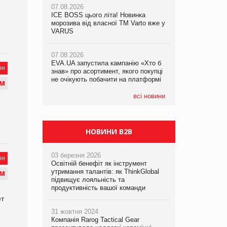
07.08.2026
07.08.2026
ICE BOSS цього літа! Новинка
ICE BOSS цього літа! Новинка
07.08.2026
морозива від власної ТМ Varto вже у
морозива від власної ТМ Varto вже у
Франція заборонила рекламні дзвінки
VARUS
VARUS
без згоди клієнтів
07.08.2026
07.08.2026
EVA.UA запустила кампанію «Хто б
EVA.UA запустила кампанію «Хто б
он
знав» про асортимент, якого покупці
знав» про асортимент, якого покупці
не очікують побачити на платформі
не очікують побачити на платформі
М
всі новини
НОВИНИ B2B
03 березня 2026
он
Освітній бенефіт як інструмент
утримання талантів: як ThinkGlobal
М
підвищує лояльність та
продуктивність вашої команди
ет
31 жовтня 2024
Компанія Rarog Tactical Gear