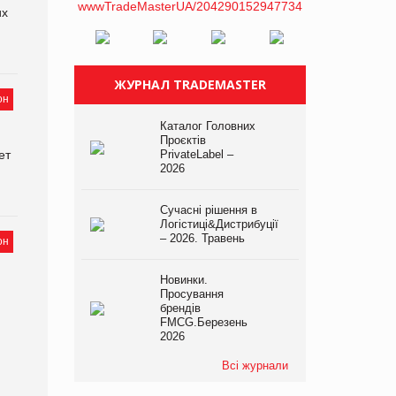
их
ЖУРНАЛ TRADEMASTER
он
Каталог Головних
Проєктів
ет
PrivateLabel –
2026
Сучасні рішення в
Логістиці&Дистрибуції
– 2026. Травень
он
Новинки.
Просування
брендів
FMCG.Березень
2026
Всі журнали