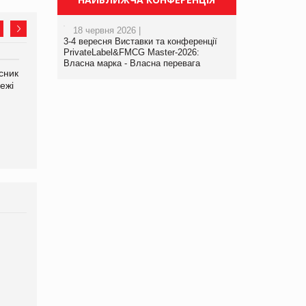
18 червня 2026 |
3-4 вересня Виставки та конференції
PrivateLabel&FMCG Master-2026:
Власна марка - Власна перевага
сник
Олексій Логачов-Михайлов
Яна Сараніна, директор
ежі
Файно маркет Директор
компанії «УкраМарин»
департаменту з
виробництва
Брагина Людмила
Просування компанії на
порталі оптової та
роздрібної торгівлі
www.trademaster.ua.
правила. Особливості.