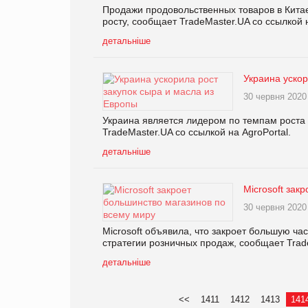
Продажи продовольственных товаров в Китае
росту, сообщает TradeMaster.UA со ссылкой на
детальніше
Украина ускор
30 червня 2020
Украина является лидером по темпам роста
TradeMaster.UA со ссылкой на AgroPortal.
детальніше
Microsoft зак
30 червня 2020
Microsoft объявила, что закроет большую ча
стратегии розничных продаж, сообщает Trade
детальніше
<<
1411
1412
1413
141