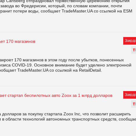
вар Carlsberg отпраздновал торжественную церемонию открытия
 завода во Фредерисии, который, по словам компании, почти
транит потери воды, сообщает TradeMaster.UA со ссылкой на ESM
Закрд
ает 170 магазинов
Т
акроет 170 магазинов в этом году после убытков, понесенных
ризиса COVID-19. Основное внимание будет уделено электронной
общает TradeMaster.UA со ссылкой на RetailDеtail.
Закрд
ает стартап беспилотных авто Zoox за 1 млрд долларов
Т
долларов за покупку стартапа Zoox Inc, что позволит расширить
 в области технологий автономных транспортных средств, сообща