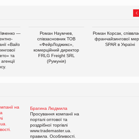
 Івченко —
Роман Наумчев,
Роман Корсак, співвла
ентно-
співзасновник ТОВ
франчайзингової мер
нії «Вайз
«ФейрЛоджикс»,
SPAR в Україні
тингової
комерційний директор
ето» та
FRLG Freight SRL
 агенції
(Румунія)
cy.
Брагина Людмила
Просування компанії на
порталі оптової та
роздрібної торгівлі
www.trademaster.ua.
правила. Особливості.