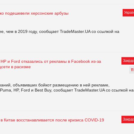
Украї
зко подешевели херсонские арбузы
е, чем в 2019 году, сообщает TradeMaster.UA со ссылкой на
Закрд
 НР и Ford отказались от рекламы в Facebook из-за
цсети в расизме
Т
омпаний, объявивших бойкот размещению в ней рекламе,
 Puma, HP, Ford и Best Buy, сообщает TradeMaster.UA со ссылкой на
Закрд
в Китае восстанавливается после кризиса COVID-19