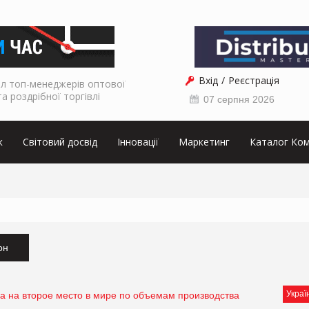
Вхід
Реєстрація
л топ-менеджерів оптової
та роздрібної торгівлі
07 серпня 2026
к
Світовий досвід
Інновації
Маркетинг
Каталог Ком
он
Украї
а на второе место в мире по объемам производства