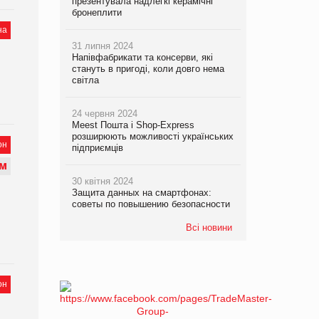
презентувала надлегкі керамічні
бронеплити
на
31 липня 2024
Напівфабрикати та консерви, які
стануть в пригоді, коли довго нема
світла
24 червня 2024
Meest Пошта і Shop-Express
розширюють можливості українських
он
підприємців
М
30 квітня 2024
Защита данных на смартфонах:
советы по повышению безопасности
Всі новини
он