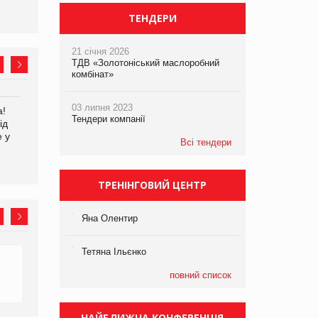
ТЕНДЕРИ
21 січня 2026
ТДВ «Золотоніський маслоробний
комбінат»
03 липня 2023
а!
EVA.UA запустила
Kraft Heinz скоротила
Тендери компанії
ід
кампанію «Хто б знав» про
збиток у першому півріччі
е у
асортимент, якого покупці
Всі тендери
не очікують побачити на
платформі
ТРЕНІНГОВИЙ ЦЕНТР
Яна Олентир
Тетяна Ільєнко
повний список
НАЙБЛИЖЧА КОНФЕРЕНЦІЯ