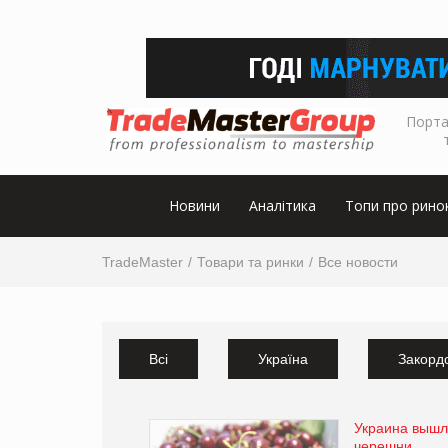
Порта
Новини
Аналітика
Топи про рино
TradeMaster
Товари та ринки
Все новости
Всі
Україна
Закорд
Украина вышл
черешни