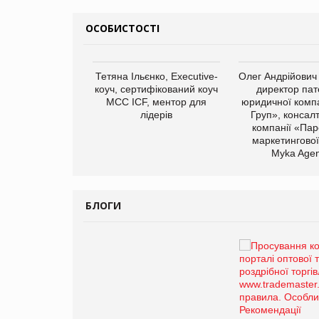
ОСОБИСТОСТІ
арас Ігорович,
Тетяна Ільєнко, Executive-
Олег Андрійович
иробництва ТОВ
коуч, сертифікований коуч
директор пат
Герчак"
МСС ICF, ментор для
юридичної компа
лідерів
Груп», консал
компанії «Пар
маркетингової
Myka Agen
БЛОГИ
Брагина Людмила
Просування компанії на
порталі оптової та
роздрібної торгівлі
www.trademaster.ua.
правила. Особливості.