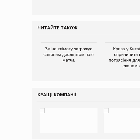
ЧИТАЙТЕ ТАКОЖ
ує виробника
Зміна клімату загрожує
Криза у Кита
добавок Thorne
світовим дефіцитом чаю
спричинити 
матча
потрясіння для 
економі
КРАЩІ КОМПАНІЇ