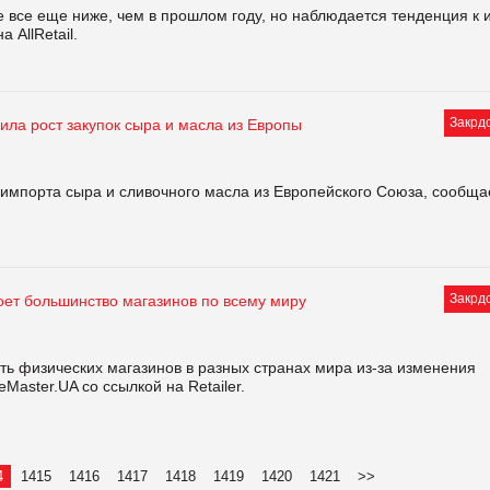
 все еще ниже, чем в прошлом году, но наблюдается тенденция к 
 AllRetail.
Закрд
ила рост закупок сыра и масла из Европы
 импорта сыра и сливочного масла из Европейского Союза, сообща
Закрд
роет большинство магазинов по всему миру
сть физических магазинов в разных странах мира из-за изменения
Master.UA со ссылкой на Retailer.
4
1415
1416
1417
1418
1419
1420
1421
>>