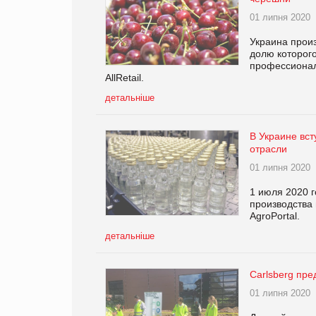
01 липня 2020
Украина произ
долю которог
профессионал
AllRetail.
детальніше
В Украине вст
отрасли
01 липня 2020
1 июля 2020 г
производства 
AgroPortal.
детальніше
Carlsberg пре
01 липня 2020