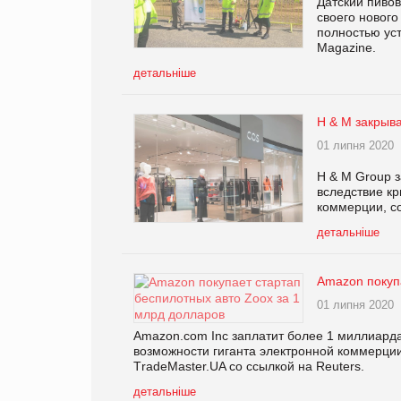
Датский пиво
своего нового
полностью ус
Magazine.
детальніше
H & M закрыв
01 липня 2020
H & M Group з
вследствие к
коммерции, со
детальніше
Amazon покуп
01 липня 2020
Amazon.com Inc заплатит более 1 миллиарда 
возможности гиганта электронной коммерции
ТradeMaster.UA со ссылкой на Reuters.
детальніше