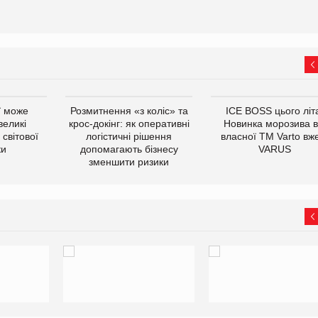
ї може
Розмитнення «з коліс» та
ICE BOSS цього літ
великі
крос-докінг: як оперативні
Новинка морозива в
світової
логістичні рішення
власної ТМ Varto вж
ки
допомагають бізнесу
VARUS
зменшити ризики