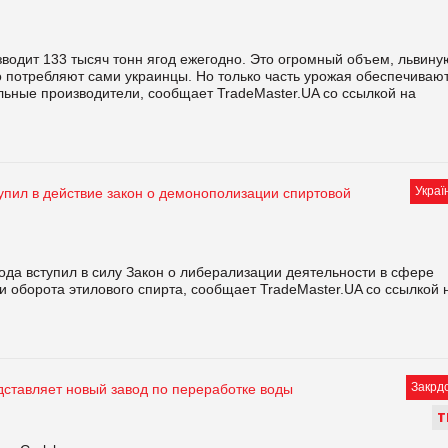
водит 133 тысяч тонн ягод ежегодно. Это огромный объем, львину
о потребляют сами украинцы. Но только часть урожая обеспечиваю
ьные производители, сообщает TradeMaster.UA со ссылкой на
Украї
упил в действие закон о демонополизации спиртовой
ода вступил в силу Закон о либерализации деятельности в сфере
и оборота этилового спирта, сообщает TradeMaster.UA со ссылкой 
Закрд
дставляет новый завод по переработке воды
Т