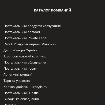
КАТАЛОГ КОМПАНИЙ
Постачальники продуктів харчування
Постачальники nonfood
Постачальники Private Label
Retail. Роздрібні мережі, Магазини
Дистрибутори України
Агропромисловий комплекс
Постачальники обладнання
Постачальники послуг
Логістичні компанії
Тара та упаковка
Харчові добавки. Інгредієнти.
Постачальники IT-рішень
Складське обладнання
HoReCa