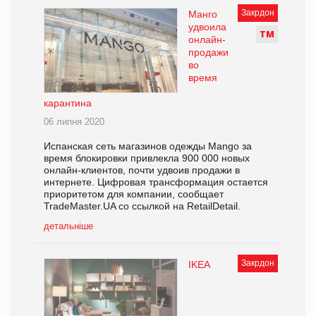
Закрдон
Манго
удвоила
Т
М
онлайн-
продажи
во
время
карантина
06 липня 2020
Испанская сеть магазинов одежды Mango за
время блокировки привлекла 900 000 новых
онлайн-клиентов, почти удвоив продажи в
интернете. Цифровая трансформация остается
приоритетом для компании, сообщает
TradeMaster.UA со ссылкой на RetailDetail.
детальніше
Закрдон
IKEA