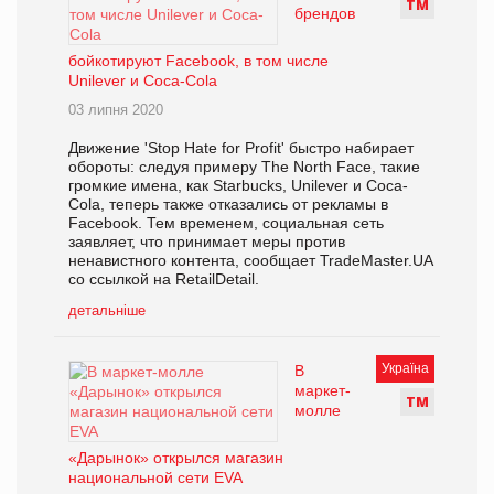
Т
М
брендов
бойкотируют Facebook, в том числе
Unilever и Coca-Cola
03 липня 2020
Движение 'Stop Hate for Profit' быстро набирает
обороты: следуя примеру The North Face, такие
громкие имена, как Starbucks, Unilever и Coca-
Cola, теперь также отказались от рекламы в
Facebook. Тем временем, социальная сеть
заявляет, что принимает меры против
ненавистного контента, сообщает TradeMaster.UA
со ссылкой на RetailDetail.
детальніше
Україна
В
маркет-
Т
М
молле
«Дарынок» открылся магазин
национальной сети EVA