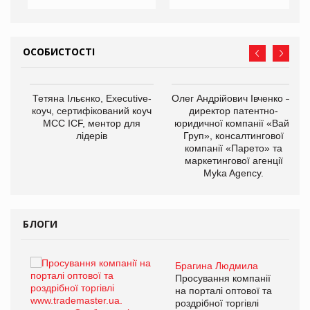
ОСОБИСТОСТІ
,
Тетяна Ільєнко, Executive-
Олег Андрійович Івченко —
ОВ
коуч, сертифікований коуч
директор патентно-
МСС ICF, ментор для
юридичної компанії «Вайз
лідерів
Груп», консалтингової
компанії «Парето» та
маркетингової агенції
Myka Agency.
БЛОГИ
Брагина Людмила
ї
Просування компанії
а
на порталі оптової та
роздрібної торгівлі