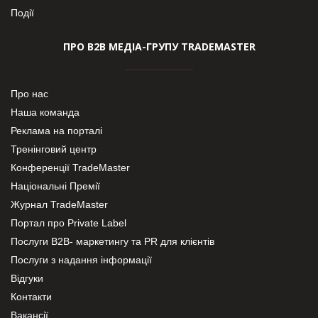
Події
ПРО В2В МЕДІА-ГРУПУ TRADEMASTER
Про нас
Наша команда
Реклама на порталі
Тренінговий центр
Конференції TradeMaster
Національні Премії
Журнал TradeMaster
Портал про Private Label
Послуги В2В- маркетингу та PR для клієнтів
Послуги з надання інформації
Відгуки
Контакти
Вакансії