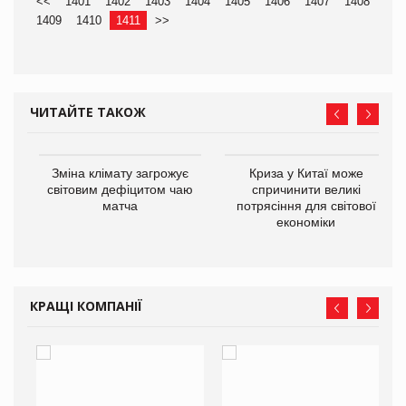
<<
1401
1402
1403
1404
1405
1406
1407
1408
1409
1410
1411
>>
ЧИТАЙТЕ ТАКОЖ
Зміна клімату загрожує
Криза у Китаї може
ne
світовим дефіцитом чаю
спричинити великі
матча
потрясіння для світової
економіки
КРАЩІ КОМПАНІЇ