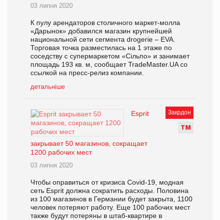
03 липня 2020
К пулу арендаторов столичного маркет-молла
«Дарынок» добавился магазин крупнейшей
национальной сети сегмента drogerie – EVA.
Торговая точка разместилась на 1 этаже по
соседству с супермаркетом «Сільпо» и занимает
площадь 193 кв. м, сообщает TradeMaster.UA со
ссылкой на пресс-релиз компании.
детальніше
Закрдон
Esprit
Т
М
закрывает 50 магазинов, сокращает
1200 рабочих мест
03 липня 2020
Чтобы оправиться от кризиса Covid-19, модная
сеть Esprit должна сократить расходы. Половина
из 100 магазинов в Германии будет закрыта, 1100
человек потеряют работу. Еще 100 рабочих мест
также будут потеряны в штаб-квартире в