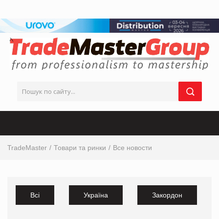
TradeMaster
Товари та ринки
Все новости
Всі
Україна
Закордон