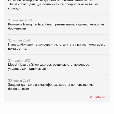
Освітній бенефіт як інструмент утримання талантів: як
ThinkGlobal підвищує лояльність та продуктивність вашої
команди
31 жовтня 2024
Компанія Rarog Tactical Gear презентувала надлегкі керамічні
бронеплити
31 липня 2024
Напівфабрикати та консерви, які стануть в пригоді, коли довго
нема світла
24 червня 2024
Meest Пошта і Shop-Express розширюють можливості
українських підприємців
30 квітня 2024
Защита данных на смартфонах: советы по повышению
безопасности
Всі новини