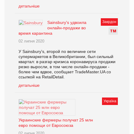
детальніше
Закрдон
Sainsbury's удвоила
онлайн-продажи во
Т
М
время карантина
02 липня 2020
У Sainsbury's, второй по величине сети
супермаркетов в Великобритании, был сильный
квартал: в разгар кризиса коронавируса продажи
резко выросли, в том числе онлайн-продажи -
более чем вдвое, сообщает TradeMaster.UA со
ссылкой на RetailDetail.
детальніше
Україна
Украинские фермеры получат 25 млн
евро помощи от Евросоюза
02 липня 2020