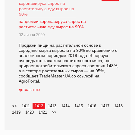
пандемии коронавируса спрос на
растительную еду вырос на 90%
02 липня 2020
Продажи пищи на растительной основе к
середине марта выросли на 90% по сравнению с
аналогичным периодом 2019 года. В первую
очередь это касается растительного мяса, где
прирост потребительского спроса составил 148%,
а в секторе растительных сыров — на 95%,
сообщает TradeMaster.UA со ссылкой на
AgroPortal.
детальніше
<<
1411
1412
1413
1414
1415
1416
1417
1418
1419
1420
1421
>>