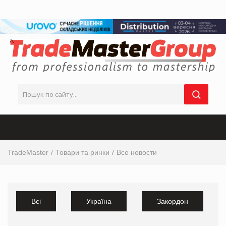
TradeMaster
Товари та ринки
Все новости
Всі
Україна
Закордон