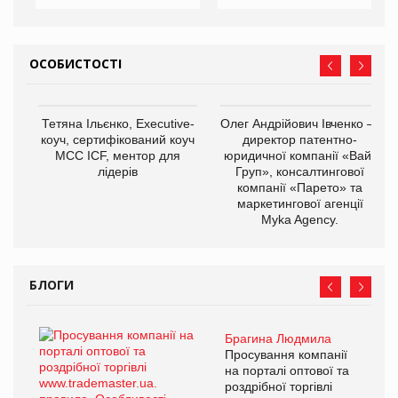
ОСОБИСТОСТІ
Тетяна Ільєнко, Executive-
Олег Андрійович Івченко —
коуч, сертифікований коуч
директор патентно-
МСС ICF, ментор для
юридичної компанії «Вайз
лідерів
Груп», консалтингової
компанії «Парето» та
маркетингової агенції
Myka Agency.
БЛОГИ
Брагина Людмила
Просування компанії
на порталі оптової та
роздрібної торгівлі