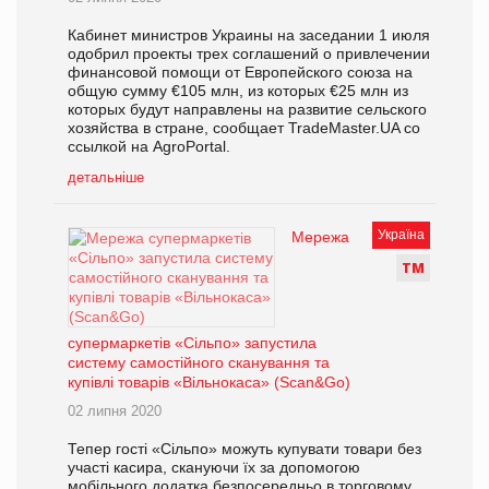
Кабинет министров Украины на заседании 1 июля
одобрил проекты трех соглашений о привлечении
финансовой помощи от Европейского союза на
общую сумму €105 млн, из которых €25 млн из
которых будут направлены на развитие сельского
хозяйства в стране, сообщает TradeMaster.UA со
ссылкой на AgroPortal.
детальніше
Україна
Мережа
Т
М
супермаркетів «Сільпо» запустила
систему самостійного сканування та
купівлі товарів «Вільнокаса» (Scan&Go)
02 липня 2020
Тепер гості «Сільпо» можуть купувати товари без
участі касира, скануючи їх за допомогою
мобільного додатка безпосередньо в торговому