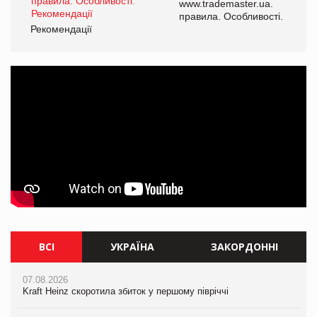
www.trademaster.ua.
правила. Особливості.
Рекомендації
ВСІ
УКРАЇНА
ЗАКОРДОННІ
07.08.2026
07.08.2026
07.08.2026
Kraft Heinz скоротила збиток у першому півріччі
Kraft Heinz скоротила збиток у першому півріччі
Kraft Heinz скоротила збиток у першому півріччі