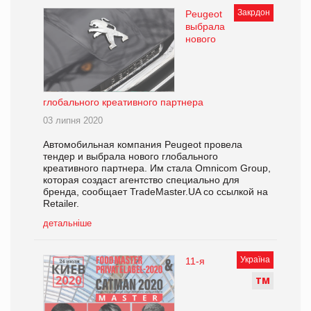
Закрдон
Peugeot
выбрала
нового
глобального креативного партнера
03 липня 2020
Автомобильная компания Peugeot провела
тендер и выбрала нового глобального
креативного партнера. Им стала Omnicom Group,
которая создаст агентство специально для
бренда, сообщает TradeMaster.UA со ссылкой на
Retailer.
детальніше
Україна
11-я
Т
М