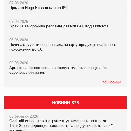
07.08.2026
07.08.2026
07.08.2026
Продажі Hugo Boss впали на 9%
Продажі Hugo Boss впали на 9%
Продажі Hugo Boss впали на 9%
07.08.2026
07.08.2026
07.08.2026
Франція заборонила рекламні дзвінки без згоди клієнтів
Франція заборонила рекламні дзвінки без згоди клієнтів
Франція заборонила рекламні дзвінки без згоди клієнтів
06.08.2026
06.08.2026
06.08.2026
Починають діяти нові правила імпорту продукції тваринного
Починають діяти нові правила імпорту продукції тваринного
Починають діяти нові правила імпорту продукції тваринного
походження до ЄС
походження до ЄС
походження до ЄС
06.08.2026
06.08.2026
06.08.2026
Аргентина повертається з продуктами птахівництва на
Аргентина повертається з продуктами птахівництва на
Аргентина повертається з продуктами птахівництва на
європейський ринок
європейський ринок
європейський ринок
всі новини
НОВИНИ B2B
03 березня 2026
Освітній бенефіт як інструмент утримання талантів: як
ThinkGlobal підвищує лояльність та продуктивність вашої
команди