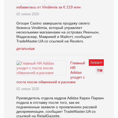
избавилась от Vindémia за € 219 млн
02 липня 2020
Groupe Casino завершила продажу своего
бизнеса Vindémia, который управляет
несколькими магазинами на островах Реюньон,
Мадагаскар, Маврикий и Майотт, сообщает
TradeMaster.UA со ссылкой на Reuters.
детальніше
Закрдон
Главный
HR
Т
М
Adidas
уходит с
поста после обвинений в расизме
02 липня 2020
Руководитель отдела кадров Adidas Карен Паркин
подала в отставку после того, как ее
подчиненные заявили о проявлениях расовой
дискриминации, сообщает TradeMaster.UA со
ссылкой на RetailGazette.