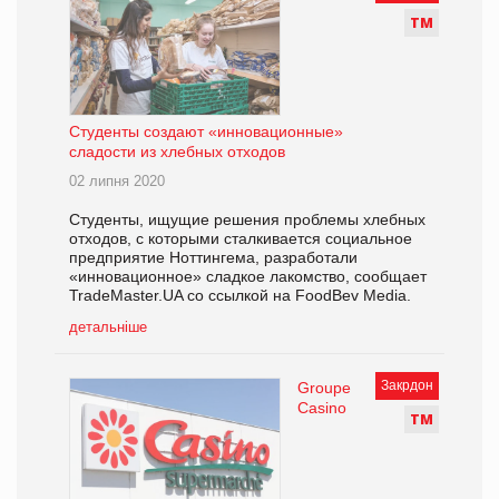
Т
М
Студенты создают «инновационные»
сладости из хлебных отходов
02 липня 2020
Студенты, ищущие решения проблемы хлебных
отходов, с которыми сталкивается социальное
предприятие Ноттингема, разработали
«инновационное» сладкое лакомство, сообщает
TradeMaster.UA со ссылкой на FoodBev Media.
детальніше
Закрдон
Groupe
Casino
Т
М