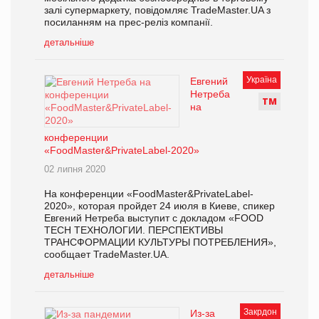
залі супермаркету, повідомляє TradeMaster.UA з
посиланням на прес-реліз компанії.
детальніше
Україна
Евгений
Нетреба
Т
М
на
конференции
«FoodMaster&PrivateLabel-2020»
02 липня 2020
На конференции «FoodMaster&PrivateLabel-
2020», которая пройдет 24 июля в Киеве, спикер
Евгений Нетреба выступит с докладом «FOOD
TECH ТЕХНОЛОГИИ. ПЕРСПЕКТИВЫ
ТРАНСФОРМАЦИИ КУЛЬТУРЫ ПОТРЕБЛЕНИЯ»,
сообщает TradeMaster.UA.
детальніше
Закрдон
Из-за