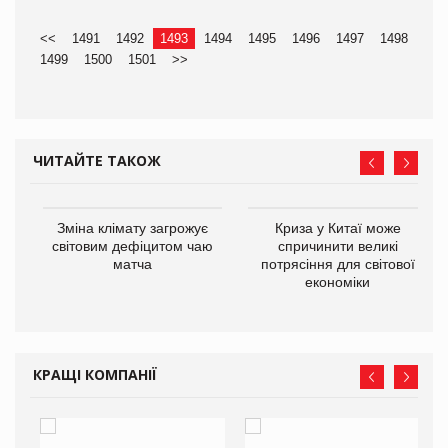
<<
1491
1492
1493
1494
1495
1496
1497
1498
1499
1500
1501
>>
ЧИТАЙТЕ ТАКОЖ
Зміна клімату загрожує
Криза у Китаї може
ne
світовим дефіцитом чаю
спричинити великі
матча
потрясіння для світової
економіки
КРАЩІ КОМПАНІЇ