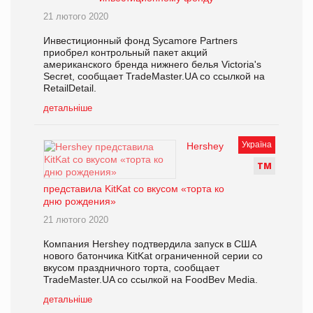
21 лютого 2020
Инвестиционный фонд Sycamore Partners
приобрел контрольный пакет акций
американского бренда нижнего белья Victoria's
Secret, сообщает TradeMaster.UA со ссылкой на
RetailDetail.
детальніше
Україна
Hershey
Т
М
представила KitKat со вкусом «торта ко
дню рождения»
21 лютого 2020
Компания Hershey подтвердила запуск в США
нового батончика KitKat ограниченной серии со
вкусом праздничного торта, сообщает
TradeMaster.UA со ссылкой на FoodBev Media.
детальніше