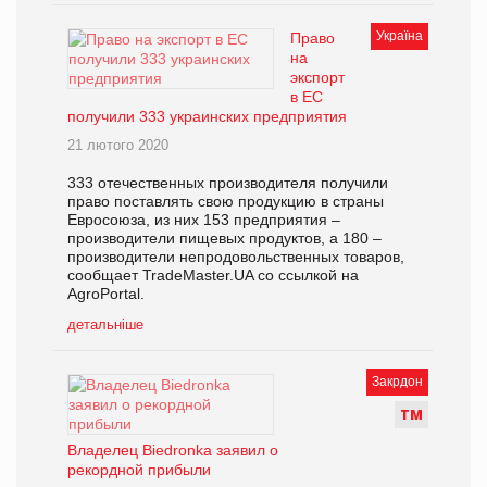
Україна
Право
на
экспорт
в ЕС
получили 333 украинских предприятия
21 лютого 2020
333 отечественных производителя получили
право поставлять свою продукцию в страны
Евросоюза, из них 153 предприятия –
производители пищевых продуктов, а 180 –
производители непродовольственных товаров,
сообщает TradeMaster.UA со ссылкой на
AgroPortal.
детальніше
Закрдон
Т
М
Владелец Biedronka заявил о
рекордной прибыли