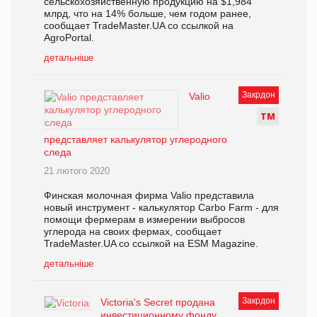
сельскохозяйственную продукцию на $1,984
млрд, что на 14% больше, чем годом ранее,
сообщает TradeMaster.UA со ссылкой на
AgroPortal.
детальніше
Закрдон
Valio
Т
М
представляет калькулятор углеродного
следа
21 лютого 2020
Финская молочная фирма Valio представила
новый инструмент - калькулятор Carbo Farm - для
помощи фермерам в измерении выбросов
углерода на своих фермах, сообщает
TradeMaster.UA со ссылкой на ESM Magazine.
детальніше
Закрдон
Victoria's Secret продана
инвестиционному фонду