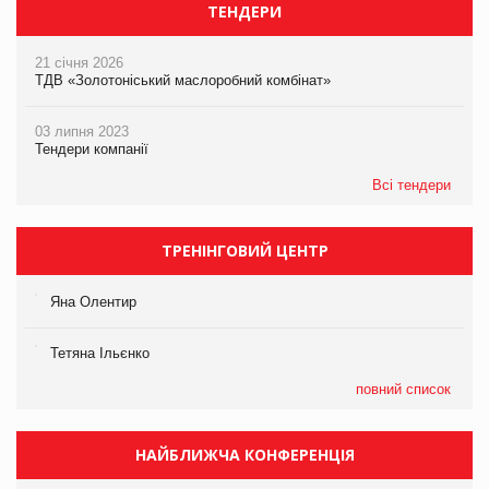
ТЕНДЕРИ
21 січня 2026
ТДВ «Золотоніський маслоробний комбінат»
03 липня 2023
Тендери компанії
Всі тендери
ТРЕНІНГОВИЙ ЦЕНТР
Яна Олентир
Тетяна Ільєнко
повний список
НАЙБЛИЖЧА КОНФЕРЕНЦІЯ