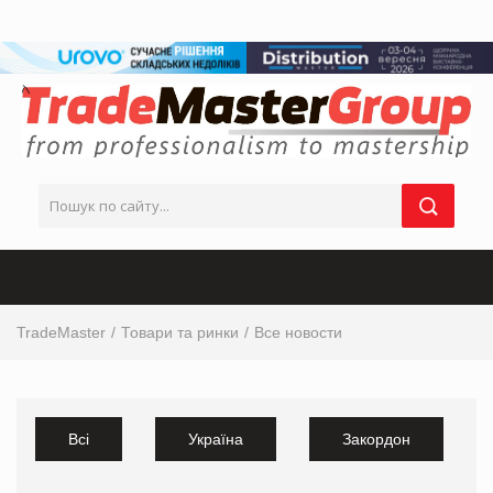
TradeMaster
Товари та ринки
Все новости
Всі
Україна
Закордон