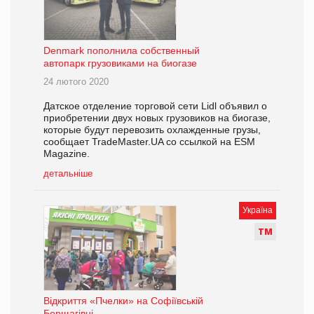
Denmark пополнила собственный
автопарк грузовиками на биогазе
24 лютого 2020
Датское отделение торговой сети Lidl объявил о
приобретении двух новых грузовиков на биогазе,
которые будут перевозить охлажденные грузы,
сообщает TradeMaster.UA со ссылкой на ESM
Magazine.
детальніше
Україна
Т
М
Відкриття «Пчелки» на Софіївській
Борщагівці