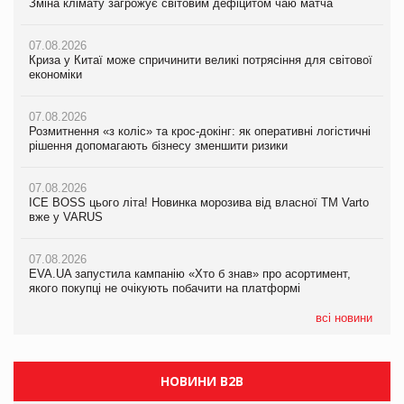
Зміна клімату загрожує світовим дефіцитом чаю матча
Зміна клімату загрожує світовим дефіцитом чаю матча
Зміна клімату загрожує світовим дефіцитом чаю матча
07.08.2026
07.08.2026
07.08.2026
Криза у Китаї може спричинити великі потрясіння для світової
Криза у Китаї може спричинити великі потрясіння для світової
Криза у Китаї може спричинити великі потрясіння для світової
економіки
економіки
економіки
07.08.2026
07.08.2026
07.08.2026
Розмитнення «з коліс» та крос-докінг: як оперативні логістичні
Розмитнення «з коліс» та крос-докінг: як оперативні логістичні
Kraft Heinz скоротила збиток у першому півріччі
рішення допомагають бізнесу зменшити ризики
рішення допомагають бізнесу зменшити ризики
07.08.2026
07.08.2026
07.08.2026
Продажі Hugo Boss впали на 9%
ICE BOSS цього літа! Новинка морозива від власної ТМ Varto
ICE BOSS цього літа! Новинка морозива від власної ТМ Varto
вже у VARUS
вже у VARUS
07.08.2026
Франція заборонила рекламні дзвінки без згоди клієнтів
07.08.2026
07.08.2026
EVA.UA запустила кампанію «Хто б знав» про асортимент,
EVA.UA запустила кампанію «Хто б знав» про асортимент,
якого покупці не очікують побачити на платформі
якого покупці не очікують побачити на платформі
всі новини
НОВИНИ B2B