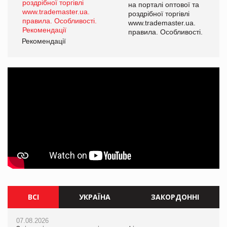
а
на порталі оптової та
роздрібної торгівлі
www.trademaster.ua.
і.
правила. Особливості.
Рекомендації
Ре
ВСІ
УКРАЇНА
ЗАКОРДОННІ
07.08.2026
07.08.2026
07.08.2026