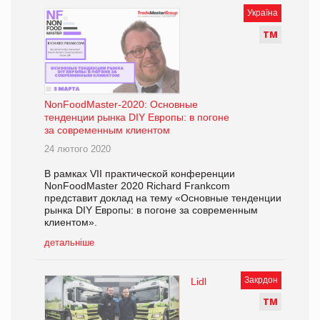
Україна
Т
М
NonFoodMaster-2020: Основные
тенденции рынка DIY Европы: в погоне
за современным клиентом
24 лютого 2020
В рамках VII практической конференции
NonFoodMaster 2020 Richard Frankcom
представит доклад на тему «Основные тенденции
рынка DIY Европы: в погоне за современным
клиентом».
детальніше
Закрдон
Lidl
Т
М