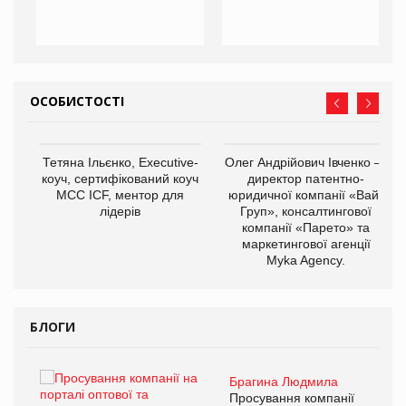
ОСОБИСТОСТІ
,
Тетяна Ільєнко, Executive-
Олег Андрійович Івченко —
ОВ
коуч, сертифікований коуч
директор патентно-
МСС ICF, ментор для
юридичної компанії «Вайз
лідерів
Груп», консалтингової
компанії «Парето» та
маркетингової агенції
Myka Agency.
БЛОГИ
Брагина Людмила
ї
Просування компанії