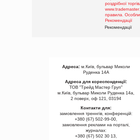
порталі оптової та
роздрібної торгівлі
www.trademaster.ua.
правила. Особливості.
ії
Рекомендації
Адреса:
м.Київ, бульвар Миколи
Руденка 14А
Адреса для кореспонденції:
ТОВ "Tрейд Мастер Груп"
м.Київ, бульвар Миколи Руденка 14а,
2 поверх, оф 121, 03194
Контакти для:
замовлення треннгів, конференцій:
+380 (67) 502-99-00,
замовлення реклами на порталі,
журналах:
+380 (67) 502 30 13,