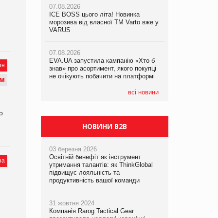
07.08.2026
07.08.2026
ICE BOSS цього літа! Новинка
ICE BOSS цього літа! Новинка
07.08.2026
морозива від власної ТМ Varto вже у
морозива від власної ТМ Varto вже у
Франція заборонила рекламні дзвінки
VARUS
VARUS
без згоди клієнтів
07.08.2026
07.08.2026
EVA.UA запустила кампанію «Хто б
EVA.UA запустила кампанію «Хто б
он
знав» про асортимент, якого покупці
знав» про асортимент, якого покупці
не очікують побачити на платформі
не очікують побачити на платформі
М
всі новини
о
НОВИНИ B2B
03 березня 2026
Освітній бенефіт як інструмент
на
утримання талантів: як ThinkGlobal
підвищує лояльність та
продуктивність вашої команди
31 жовтня 2024
Компанія Rarog Tactical Gear