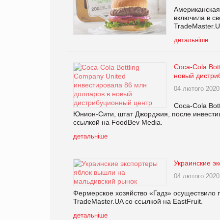
Американская 
включила в с
TradeMaster.U
детальніше
Coca-Cola Bot
новый дистри
04 лютого 2020
Coca-Cola Bot
Юнион-Сити, штат Джорджия, после инвести
ссылкой на FoodBev Media.
детальніше
Украинские э
04 лютого 2020
Фермерское хозяйство «Гадз» осуществило 
TradeMaster.UA со ссылкой на EastFruit.
детальніше