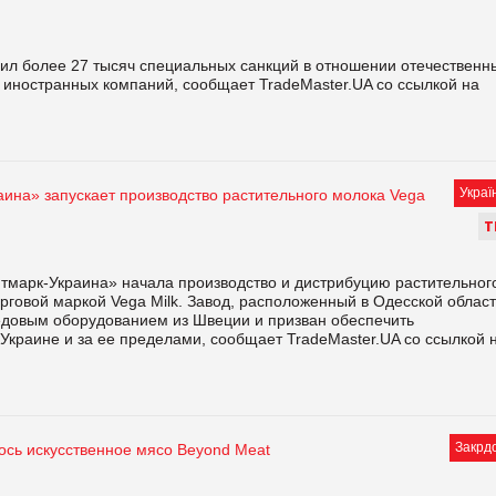
ил более 27 тысяч специальных санкций в отношении отечественн
 иностранных компаний, сообщает TradeMaster.UA со ссылкой на
Украї
аина» запускает производство растительного молока Vega
Т
тмарк-Украина» начала производство и дистрибуцию растительног
рговой маркой Vega Milk. Завод, расположенный в Одесской област
довым оборудованием из Швеции и призван обеспечить
Украине и за ее пределами, сообщает TradeMaster.UA со ссылкой 
Закрд
ось искусственное мясо Beyond Meat