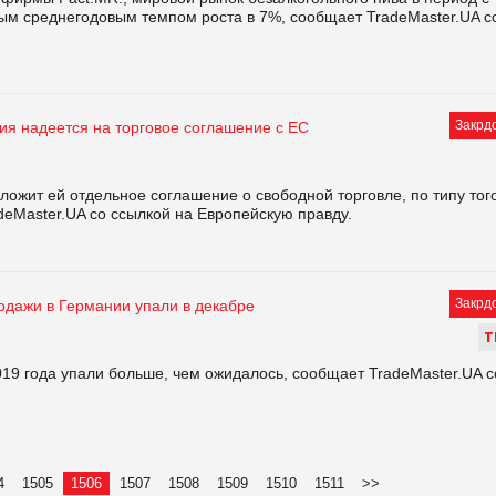
ным среднегодовым темпом роста в 7%, сообщает TradeMaster.UA с
Закрд
ия надеется на торговое соглашение с ЕС
ожит ей отдельное соглашение о свободной торговле, по типу того
deMaster.UA со ссылкой на Европейскую правду.
Закрд
одажи в Германии упали в декабре
Т
19 года упали больше, чем ожидалось, сообщает TradeMaster.UA с
4
1505
1506
1507
1508
1509
1510
1511
>>