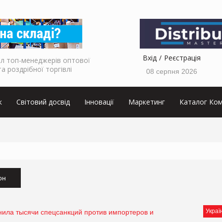
Вхід
Реєстрація
л топ-менеджерів оптової
та роздрібної торгівлі
08 серпня 2026
к
Світовий досвід
Інновації
Маркетинг
Каталог Ком
он
Украї
нила тысячи спецсанкций против импортеров и