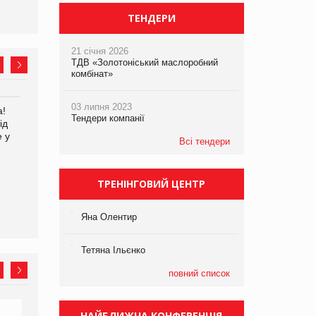
ТЕНДЕРИ
21 січня 2026
ТДВ «Золотоніський маслоробний
комбінат»
03 липня 2023
а!
EVA.UA запустила
Kraft Heinz скоротила
Тендери компанії
ід
кампанію «Хто б знав» про
збиток у першому півріччі
е у
асортимент, якого покупці
Всі тендери
не очікують побачити на
платформі
ТРЕНІНГОВИЙ ЦЕНТР
Яна Олентир
Тетяна Ільєнко
повний список
НАЙБЛИЖЧА КОНФЕРЕНЦІЯ