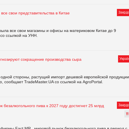
Закрд
 все свои представительства в Китае
рыла все свои магазины и офисы на материковом Китае до 9
со ссылкой на УНН.
Украї
огнозируют сокращение производства сыра
с одной стороны, растущий импорт дешевой европейской продукции
о, сообщает TradeMaster.UA со ссылкой на AgroPortal.
Закрд
 безалкогольного пива к 2027 году достигнет 25 млрд
Т
фирмы Fact.MR., мировой рынок безалкогольного пива в период с