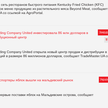
сеть ресторанов быстрого питания Kentucky Fried Chicken (KFC)
вое меню продукцию из растительного мяса Beyond Meat, сообщает
A со ссылкой на AgroPortal.
Закрд
tling Company United инвестировала 86 млн долларов в
буционный центр
Т
tling Company United открыла новый центр продаж и дистрибуции в
ций в размере 86 миллионов долларов, сообщает TradeMaster.UA с
Украї
кспортеры яблок вышли на мальдивский рынок
первые поставки яблок на Мальдивские острова, сообщает