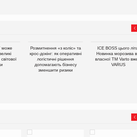
ї може
Розмитнення «з коліс» та
ICE BOSS цього літ
великі
крос-докінг: як оперативні
Новинка морозива в
світової
логістичні рішення
власної ТМ Varto вж
ки
допомагають бізнесу
VARUS
зменшити ризики