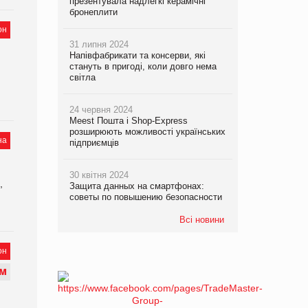
презентувала надлегкі керамічні
бронеплити
он
31 липня 2024
Напівфабрикати та консерви, які
стануть в пригоді, коли довго нема
світла
24 червня 2024
Meest Пошта і Shop-Express
розширюють можливості українських
на
підприємців
30 квітня 2024
,
Защита данных на смартфонах:
советы по повышению безопасности
Всі новини
он
М