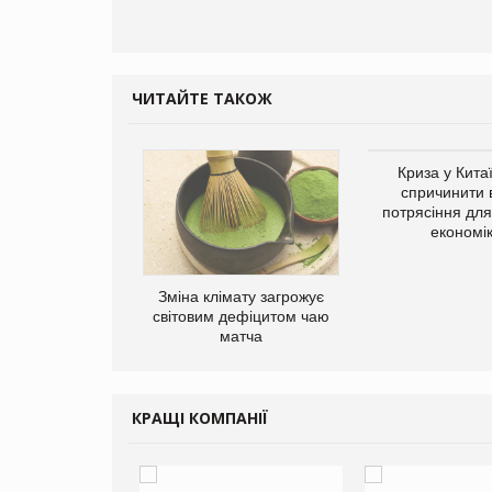
ЧИТАЙТЕ ТАКОЖ
Криза у Кита
спричинити 
потрясіння для 
економі
ує виробника
Зміна клімату загрожує
добавок Thorne
світовим дефіцитом чаю
матча
КРАЩІ КОМПАНІЇ