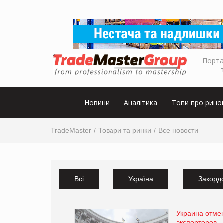
Порта
Новини
Аналітика
Топи про рино
TradeMaster
Товари та ринки
Все новости
Всі
Україна
Закорд
Украина отме
экспортеров