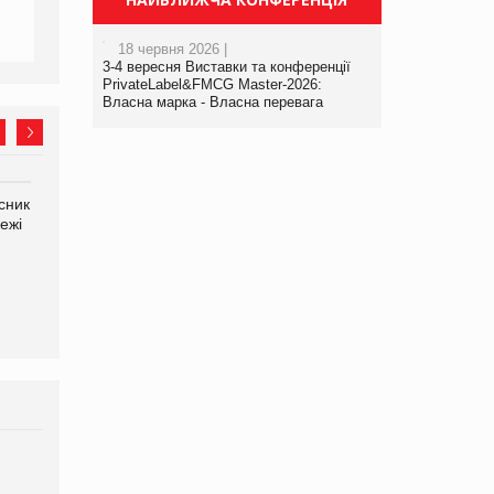
18 червня 2026 |
3-4 вересня Виставки та конференції
PrivateLabel&FMCG Master-2026:
Власна марка - Власна перевага
сник
Олексій Логачов-Михайлов
Яна Сараніна, директор
ежі
Файно маркет Директор
компанії «УкраМарин»
департаменту з
виробництва
Брагина Людмила
Просування компанії на