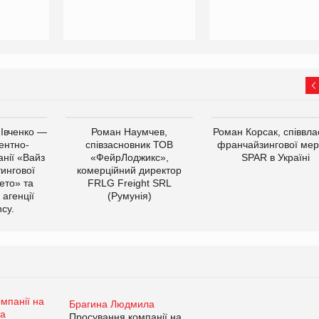
 Івченко —
Роман Наумчев,
Роман Корсак, співвла
ентно-
співзасновник ТОВ
франчайзингової мер
нії «Вайз
«ФейрЛоджикс»,
SPAR в Україні
тингової
комерційний директор
ето» та
FRLG Freight SRL
 агенції
(Румунія)
cy.
Брагина Людмила
Просування компанії на