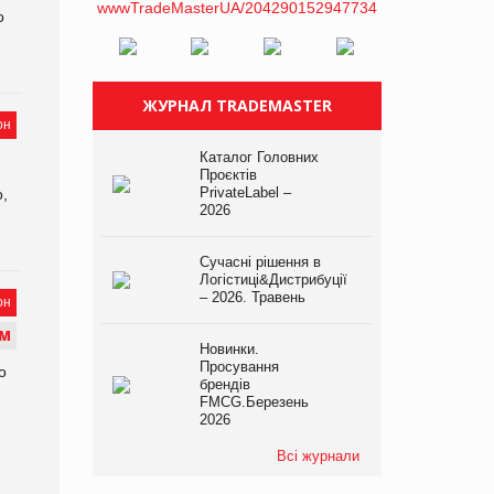
о
ЖУРНАЛ TRADEMASTER
он
Каталог Головних
Проєктів
PrivateLabel –
,
2026
Сучасні рішення в
Логістиці&Дистрибуції
– 2026. Травень
он
М
Новинки.
Просування
о
брендів
FMCG.Березень
2026
Всі журнали