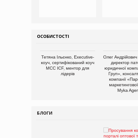
ОСОБИСТОСТІ
арас Ігорович,
Тетяна Ільєнко, Executive-
Олег Андрійович
иробництва ТОВ
коуч, сертифікований коуч
директор пат
Герчак"
МСС ICF, ментор для
юридичної компа
лідерів
Груп», консал
компанії «Пар
маркетингової
Myka Agen
БЛОГИ
Брагина Людмила
Просування компанії на