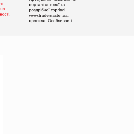
порталі оптової та
роздрібної торгівлі
www.trademaster.ua.
правила. Особливості.
Рекомендації