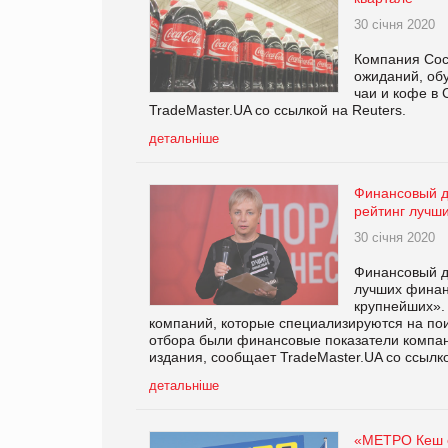
30 січня 2020
Компания Coc
ожиданий, об
чаи и кофе в
TradeMaster.UA со ссылкой на Reuters.
детальніше
Финансовый д
рейтинг лучш
30 січня 2020
Финансовый д
лучших финан
крупнейших».
компаний, которые специализируются на пои
отбора были финансовые показатели компан
издания, сообщает TradeMaster.UA со ссылк
детальніше
«МЕТРО Кеш е