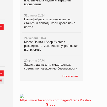
презентувала надлегкі керамічні
бронеплити
31 липня 2024
Напівфабрикати та консерви, які
стануть в пригоді, коли довго нема
он
світла
24 червня 2024
Meest Пошта і Shop-Express
розширюють можливості українських
підприємців
30 квітня 2024
Защита данных на смартфонах:
советы по повышению безопасности
он
Всі новини
М