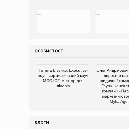
ОСОБИСТОСТІ
арас Ігорович,
Тетяна Ільєнко, Executive-
Олег Андрійович
иробництва ТОВ
коуч, сертифікований коуч
директор пат
Герчак"
МСС ICF, ментор для
юридичної компа
лідерів
Груп», консал
компанії «Пар
маркетингової
Myka Agen
БЛОГИ