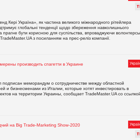
Т
д Кері Україна», як частина великого міжнародного рітейлера
дтримує глобальні тенденції щодо збереження навколишнього
 прагне бути корисною для суспільства, впроваджуючи волонтерськ
яє TradeMaster.UA з посиланням на прес-реліз компанії.
Украї
мерены производить спагетти в Украине
л подписан меморандум о сотрудничестве между областной
й и бизнесменами из Италии, которые хотят инвестировать в
ектов на территории Украины, сообщает TradeMaster.UA со ссылко
Украї
чий на Big Trade-Marketing Show-2020
Т