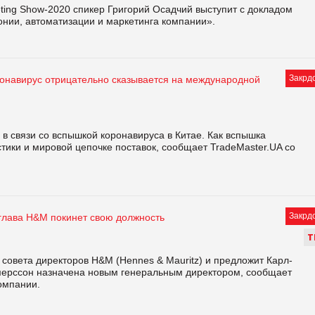
eting Show-2020 спикер Григорий Осадчий выступит с докладом
нии, автоматизации и маркетинга компании».
Закрд
ронавирус отрицательно сказывается на международной
в связи со вспышкой коронавируса в Китае. Как вспышка
тики и мировой цепочке поставок, сообщает TradeMaster.UA со
Закрд
глава H&M покинет свою должность
Т
совета директоров H&M (Hennes & Mauritz) и предложит Карл-
мерссон назначена новым генеральным директором, сообщает
компании.