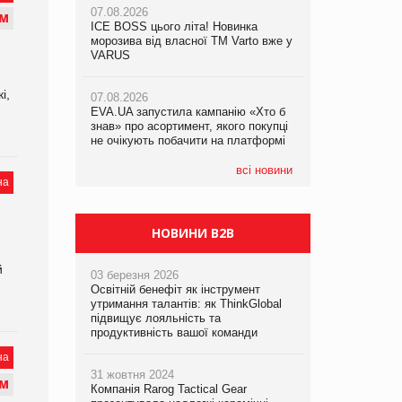
07.08.2026
07.08.2026
М
ICE BOSS цього літа! Новинка
ICE BOSS цього літа! Новинка
07.08.2026
морозива від власної ТМ Varto вже у
морозива від власної ТМ Varto вже у
Франція заборонила рекламні дзвінки
VARUS
VARUS
без згоди клієнтів
і,
07.08.2026
07.08.2026
EVA.UA запустила кампанію «Хто б
EVA.UA запустила кампанію «Хто б
знав» про асортимент, якого покупці
знав» про асортимент, якого покупці
не очікують побачити на платформі
не очікують побачити на платформі
всі новини
на
НОВИНИ B2B
й
03 березня 2026
Освітній бенефіт як інструмент
утримання талантів: як ThinkGlobal
підвищує лояльність та
продуктивність вашої команди
на
31 жовтня 2024
М
Компанія Rarog Tactical Gear