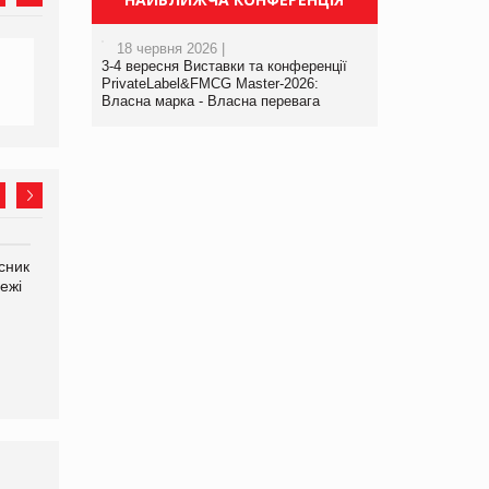
18 червня 2026 |
3-4 вересня Виставки та конференції
PrivateLabel&FMCG Master-2026:
Власна марка - Власна перевага
сник
Олексій Логачов-Михайлов
Яна Сараніна, директор
ежі
Файно маркет Директор
компанії «УкраМарин»
департаменту з
виробництва