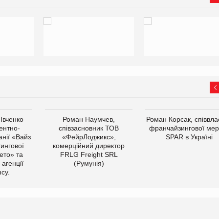
 Івченко —
Роман Наумчев,
Роман Корсак, співвла
ентно-
співзасновник ТОВ
франчайзингової мер
нії «Вайз
«ФейрЛоджикс»,
SPAR в Україні
тингової
комерційний директор
ето» та
FRLG Freight SRL
 агенції
(Румунія)
cy.