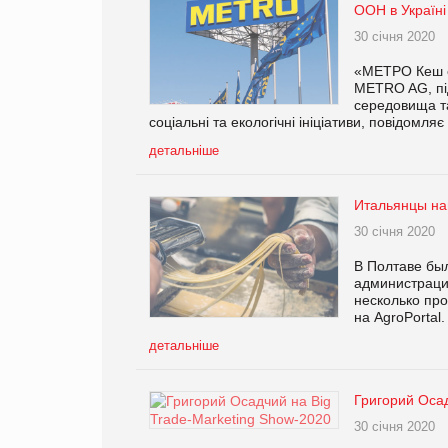
ООН в Україні
30 січня 2020
«МЕТРО Кеш ен
METRO AG, пі
середовища та
соціальні та екологічні ініціативи, повідомл
детальніше
Итальянцы на
30 січня 2020
В Полтаве бы
администрацие
несколько про
на AgroPortal.
детальніше
Григорий Осад
30 січня 2020