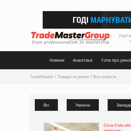
Порта
Новини
Аналітика
Топи про рино
TradeMaster
Товари та ринки
Все новости
Всі
Україна
Закорд
Coca-Cola об
квартале