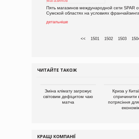
Пять магазинов международной сети SPAR от
Сумской областях на условиях франчайзинга
детальніше
<<
1501
1502
1503
150
ЧИТАЙТЕ ТАКОЖ
ує виробника
Зміна клімату загрожує
Криза у Кита
добавок Thorne
світовим дефіцитом чаю
спричинити 
матча
потрясіння для 
економі
КРАЩІ КОМПАНІЇ