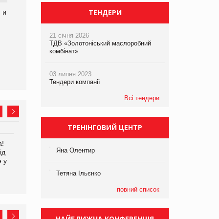
ТЕНДЕРИ
 и
21 січня 2026
ТДВ «Золотоніський маслоробний
комбінат»
03 липня 2023
Тендери компанії
Всі тендери
ТРЕНІНГОВИЙ ЦЕНТР
а!
EVA.UA запустила
Kraft Heinz скоротила
Яна Олентир
ід
кампанію «Хто б знав» про
збиток у першому півріччі
е у
асортимент, якого покупці
не очікують побачити на
Тетяна Ільєнко
платформі
повний список
НАЙБЛИЖЧА КОНФЕРЕНЦІЯ