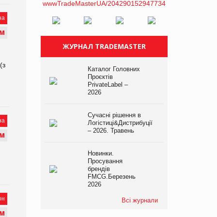
на
М
ЖУРНАЛ TRADEMASTER
(з
Каталог Головних
Проєктів
PrivateLabel –
2026
Сучасні рішення в
на
Логістиці&Дистрибуції
– 2026. Травень
М
Новинки.
Просування
брендів
FMCG.Березень
2026
он
Всі журнали
М