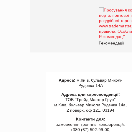
Брагина Людмила
Просування компанії на
порталі оптової та
роздрібної торгівлі
www.trademaster.ua.
правила. Особливості.
ії
Рекомендації
Адреса:
м.Київ, бульвар Миколи
Руденка 14А
Адреса для кореспонденції:
ТОВ "Tрейд Мастер Груп"
м.Київ, бульвар Миколи Руденка 14а,
2 поверх, оф 121, 03194
Контакти для:
замовлення треннгів, конференцій:
+380 (67) 502-99-00,