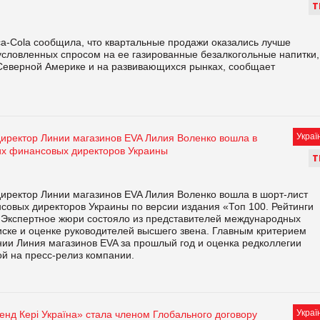
Т
a-Cola сообщила, что квартальные продажи оказались лучше
условленных спросом на ее газированные безалкогольные напитки,
 Северной Америке и на развивающихся рынках, сообщает
Украї
иректор Линии магазинов EVA Лилия Воленко вошла в
их финансовых директоров Украины
Т
иректор Линии магазинов EVA Лилия Воленко вошла в шорт-лист
совых директоров Украины по версии издания «Топ 100. Рейтинги
 Экспертное жюри состояло из представителей международных
ске и оценке руководителей высшего звена. Главным критерием
ии Линия магазинов EVA за прошлый год и оценка редколлегии
ой на пресс-релиз компании.
Украї
нд Кері Україна» стала членом Глобального договору