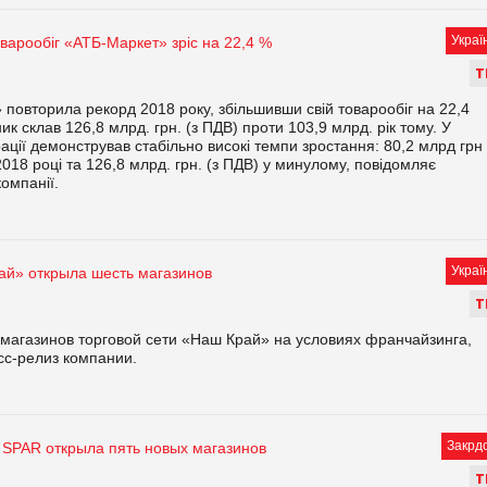
Украї
оварообіг «АТБ-Маркет» зріс на 22,4 %
Т
 повторила рекорд 2018 року, збільшивши свій товарообіг на 22,4
ик склав 126,8 млрд. грн. (з ПДВ) проти 103,9 млрд. рік тому. У
рації демонстрував стабільно високі темпи зростання: 80,2 млрд грн 
 2018 році та 126,8 млрд. грн. (з ПДВ) у минулому, повідомляє
омпанії.
Украї
ай» открыла шесть магазинов
Т
 магазинов торговой сети «Наш Край» на условиях франчайзинга,
сс-релиз компании.
Закрд
 SPAR открыла пять новых магазинов
Т