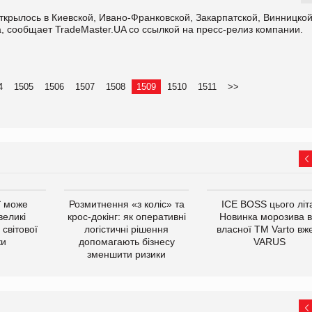
крылось в Киевской, Ивано-Франковской, Закарпатской, Винницкой
, сообщает TradeMaster.UA со ссылкой на пресс-релиз компании.
4
1505
1506
1507
1508
1509
1510
1511
>>
ї може
Розмитнення «з коліс» та
ICE BOSS цього літ
великі
крос-докінг: як оперативні
Новинка морозива в
світової
логістичні рішення
власної ТМ Varto вж
ки
допомагають бізнесу
VARUS
зменшити ризики