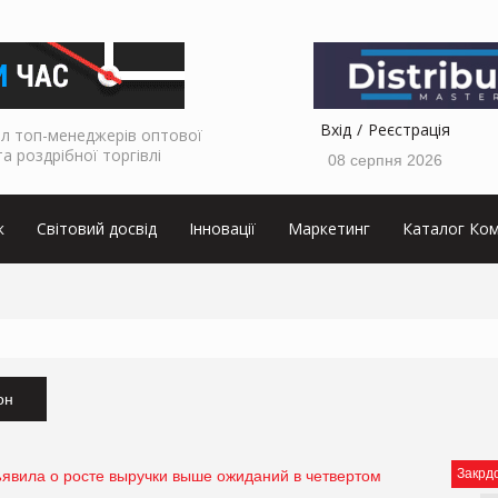
Вхід
Реєстрація
л топ-менеджерів оптової
та роздрібної торгівлі
08 серпня 2026
к
Світовий досвід
Інновації
Маркетинг
Каталог Ком
он
Закрд
ъявила о росте выручки выше ожиданий в четвертом