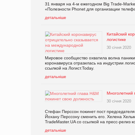
31 января на 4-м ежегодном Big Trade-Mark
«Полезности Phonet для организации телефо
детальніше
Китайский ко
логистике
30 січня 2020
Мировое сообщество охватила волна паники 
коронавируса отразилась на индустрии логис
ссылкой на Логист.Today.
детальніше
Многолетний 
30 січня 2020
Стефан Перссон покинет пост председателя 
Йохану Перссону сменить его. Хелена Хель
TradeMaster.UA со ссылкой на пресс-релиз 
детальніше