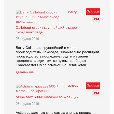
Закрдон
Barry
Т
М
Callebaut строит крупнейший в мире
склад шоколада
03 грудня 2019
Barry Callebaut, крупнейший в мире
производитель шоколада, значительно расширил
производство в последние годы и намерен
продолжать идти тем же путем, сообщает
TradeMaster.UA со ссылкой на RetailDetail.
детальніше
Закрдон
Action
Т
М
открывает 500-й магазин во Франции
03 грудня 2019
Action создает одну из самых впечатляющих