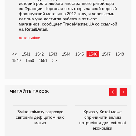
историй роста любого иностранного ритейлера
во Франции. Торговая сеть открыла свой первый
французский магазин в 2012 году, и через семь
лет она уже достигла рубежа в пятьсот
магазинов, сообщает TradeMaster.UA со ссылкой
на RetailDetail.
детальніше
<<
1541
1542
1543
1544
1545
1546
1547
1548
1549
1550
1551
>>
ЧИТАЙТЕ ТАКОЖ
Зміна клімату загрожує
Криза у Китаї може
ne
світовим дефіцитом чаю
спричинити великі
матча
потрясіння для світової
економіки