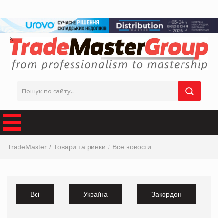
TradeMaster
Товари та ринки
Все новости
Всі
Україна
Закордон