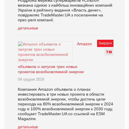
Роздрібна мережа супермаркетів «Сільпо»
визнана однією з найбільш інноваційних компаній
України в рейтингу видання «Власть денег»,
повідомляє TradeMaster.UA з посиланням на
прес-релі компанії.
детальніше
Закрдон
Amazon
Т
М
объявила о запуске трех новых
проектов возобновляемой энергии
04 грудня 2019
Компания Amazon объявила о планах
инвестировать в три новых проекта в области
возобновляемой энергии, чтобы достичь цели
перехода на 80% возобновляемой энергии к 2024
году и 100% возобновляемой энергии к 2030 году,
сообщает TradeMaster.UA со ссылкой на ESM
Magazine.
детальніше