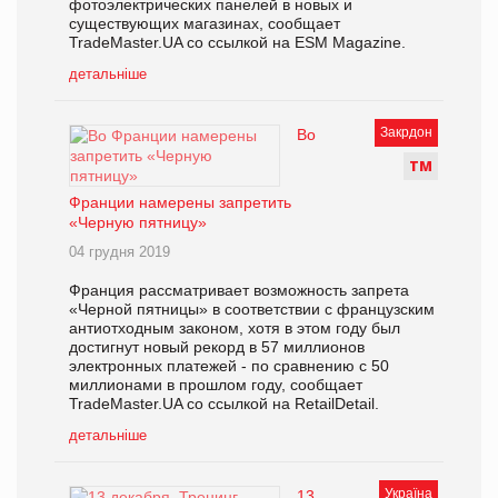
фотоэлектрических панелей в новых и
существующих магазинах, сообщает
TradeMaster.UA со ссылкой на ESM Magazine.
детальніше
Закрдон
Во
Т
М
Франции намерены запретить
«Черную пятницу»
04 грудня 2019
Франция рассматривает возможность запрета
«Черной пятницы» в соответствии с французским
антиотходным законом, хотя в этом году был
достигнут новый рекорд в 57 миллионов
электронных платежей - по сравнению с 50
миллионами в прошлом году, сообщает
TradeMaster.UA со ссылкой на RetailDetail.
детальніше
Україна
13