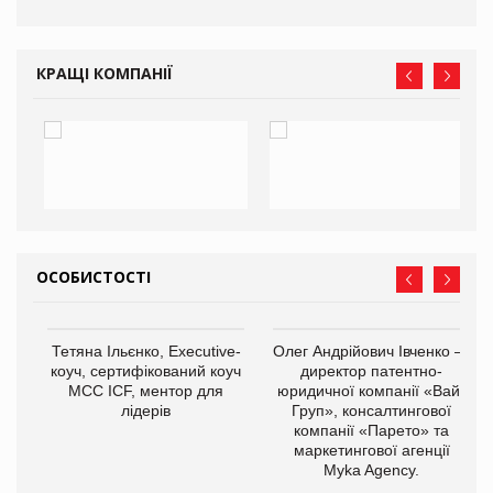
КРАЩІ КОМПАНІЇ
ОСОБИСТОСТІ
,
Тетяна Ільєнко, Executive-
Олег Андрійович Івченко —
ОВ
коуч, сертифікований коуч
директор патентно-
МСС ICF, ментор для
юридичної компанії «Вайз
лідерів
Груп», консалтингової
компанії «Парето» та
маркетингової агенції
Myka Agency.