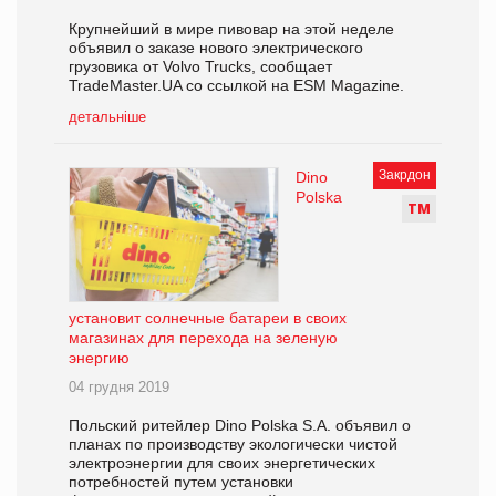
Крупнейший в мире пивовар на этой неделе
объявил о заказе нового электрического
грузовика от Volvo Trucks, сообщает
TradeMaster.UA со ссылкой на ESM Magazine.
детальніше
Закрдон
Dino
Polska
Т
М
установит солнечные батареи в своих
магазинах для перехода на зеленую
энергию
04 грудня 2019
Польский ритейлер Dino Polska S.A. объявил о
планах по производству экологически чистой
электроэнергии для своих энергетических
потребностей путем установки