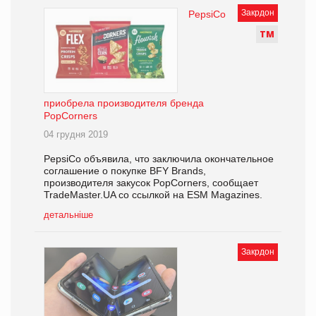
Закрдон
PepsiCo
Т
М
приобрела производителя бренда
PopCorners
04 грудня 2019
PepsiCo объявила, что заключила окончательное
соглашение о покупке BFY Brands,
производителя закусок PopCorners, сообщает
TradeMaster.UA со ссылкой на ESM Magazines.
детальніше
Закрдон