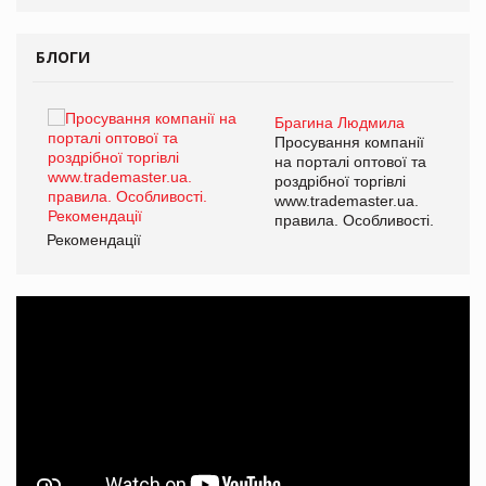
БЛОГИ
Брагина Людмила
ї
Просування компанії
а
на порталі оптової та
роздрібної торгівлі
www.trademaster.ua.
і.
правила. Особливості.
Рекомендації
Ре