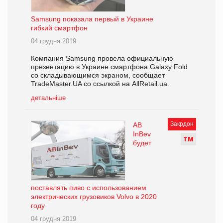
Samsung показала первый в Украине
гибкий смартфон
04 грудня 2019
Компания Samsung провела официальную
презентацию в Украине смартфона Galaxy Fold
со складывающимся экраном, сообщает
TradeMaster.UA со ссылкой на АllRetail.ua.
детальніше
Закрдон
AB
InBev
Т
М
будет
поставлять пиво с использованием
электрических грузовиков Volvo в 2020
году
04 грудня 2019