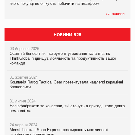
якого покупці не очікують побачити на платформі
якого покупці не очікують побачити на платформі
всі новини
НОВИНИ B2B
03 березня 2026
Освітній бенефіт як інструмент утримання талантів: як
ThinkGlobal підвищує лояльність та продуктивність вашої
команди
31 жовтня 2024
Компанія Rarog Tactical Gear презентувала надлегкі керамічні
бронеплити
31 липня 2024
Напівфабрикати та консерви, які стануть в пригоді, коли довго
нема світла
24 червня 2024
Meest Пошта і Shop-Express розширюють можливості
українських підприємців