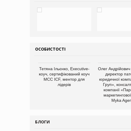
ОСОБИСТОСТІ
арас Ігорович,
Тетяна Ільєнко, Executive-
Олег Андрійович
иробництва ТОВ
коуч, сертифікований коуч
директор пат
Герчак"
МСС ICF, ментор для
юридичної компа
лідерів
Груп», консал
компанії «Пар
маркетингової
Myka Agen
БЛОГИ