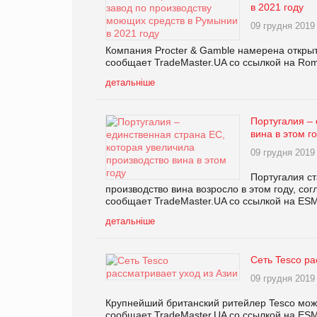
в 2021 году
09 грудня 2019
Компания Procter & Gamble намерена открыт
сообщает TradeMaster.UA со ссылкой на Roma
детальніше
Португалия – 
вина в этом г
09 грудня 2019
Португалия ст
производство вина возросло в этом году, со
сообщает TradeMaster.UA со ссылкой на ES
детальніше
Сеть Tesco ра
09 грудня 2019
Крупнейший британский ритейлер Tesco може
сообщает TradeMaster.UA со ссылкой на ES