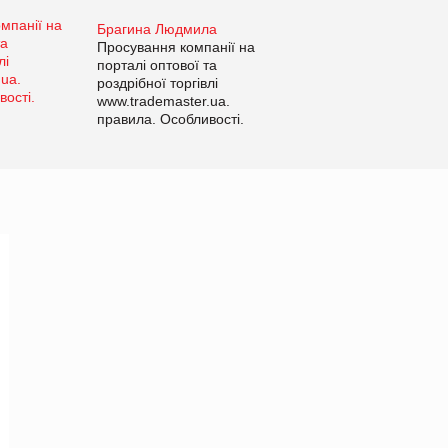
Брагина Людмила
Просування компанії на
порталі оптової та
роздрібної торгівлі
www.trademaster.ua.
правила. Особливості.
Рекомендації