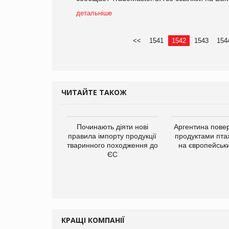
детальніше
<<
1541
1542
1543
154
ЧИТАЙТЕ ТАКОЖ
упермаркетів
Починають діяти нові
Аргентина повер
упує мережу
правила імпорту продукції
продуктами пта
нів формату
тваринного походження до
на європейськ
ce store КОЛО:
ЄС
ана компанія
ватиме 374
газини
КРАЩІ КОМПАНІЇ