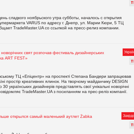
Т
ень сладкого ноябрьского утра субботы, началось с открытия
упермаркета VARUS по адресу г. Днепр, ул. Марии Кюри, 5 ТЦ
бщает TradeMaster.UA со ссылкой на пресс-релиз компании.
Украї
 новорічних свят розпочав фестиваль дизайнерських
ка ART FEST»
Т
ївському ТЦ «Епіцентр» на проспекті Степана Бандери запрацював
їні простір креативних ялинок. На творчому майданчику DESIGN
 30 українських дизайнерів представлять свої унікальні новорічні
повідомляє TradeMaster.UA з посиланням на прес-реліз компанії.
Закрд
льше открылся самый маленький аутлет Żabka
Т