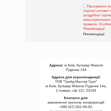
Брагина Людмила
Просування компанії на
порталі оптової та
роздрібної торгівлі
www.trademaster.ua.
правила. Особливості.
ії
Рекомендації
Адреса:
м.Київ, бульвар Миколи
Руденка 14А
Адреса для кореспонденції:
ТОВ "Tрейд Мастер Груп"
м.Київ, бульвар Миколи Руденка 14а,
2 поверх, оф 121, 03194
Контакти для:
замовлення треннгів, конференцій:
+380 (67) 502-99-00,