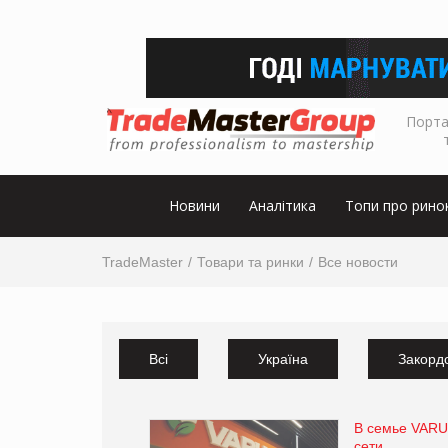
Порта
Новини
Аналітика
Топи про рино
TradeMaster
Товари та ринки
Все новости
Всі
Україна
Закорд
В семье VARU
сети.