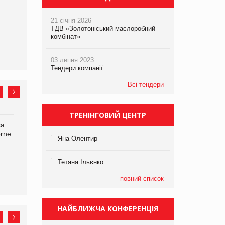
21 січня 2026
ТДВ «Золотоніський маслоробний
комбінат»
03 липня 2023
Тендери компанії
Всі тендери
ТРЕНІНГОВИЙ ЦЕНТР
ка
Bosch заявила про повне
Смачна новинка для
orne
знищення своєї продукції
хвостатих: у VARUS
Яна Олентир
на складі після російської
з’явилися паучі Varto Paw
атаки
expert від власної ТМ
Varto!
Тетяна Ільєнко
повний список
НАЙБЛИЖЧА КОНФЕРЕНЦІЯ