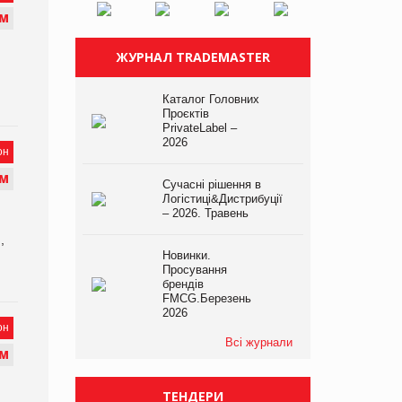
М
ЖУРНАЛ TRADEMASTER
Каталог Головних
Проєктів
PrivateLabel –
2026
он
М
Сучасні рішення в
Логістиці&Дистрибуції
– 2026. Травень
,
Новинки.
Просування
брендів
FMCG.Березень
2026
он
Всі журнали
М
ТЕНДЕРИ