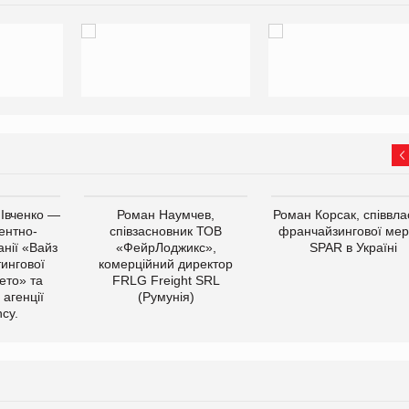
 Івченко —
Роман Наумчев,
Роман Корсак, співвла
ентно-
співзасновник ТОВ
франчайзингової мер
нії «Вайз
«ФейрЛоджикс»,
SPAR в Україні
тингової
комерційний директор
ето» та
FRLG Freight SRL
 агенції
(Румунія)
cy.