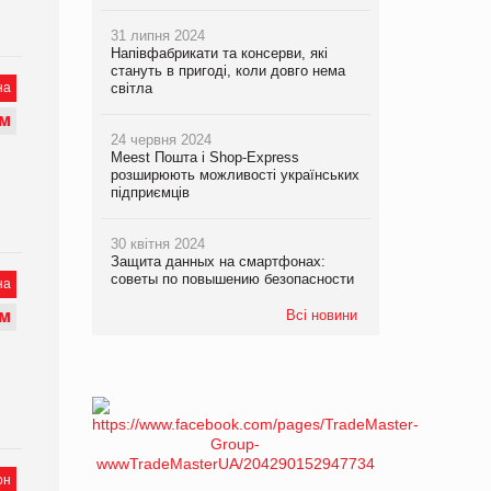
31 липня 2024
Напівфабрикати та консерви, які
стануть в пригоді, коли довго нема
на
світла
М
24 червня 2024
Meest Пошта і Shop-Express
розширюють можливості українських
підприємців
30 квітня 2024
Защита данных на смартфонах:
советы по повышению безопасности
на
Всі новини
М
он