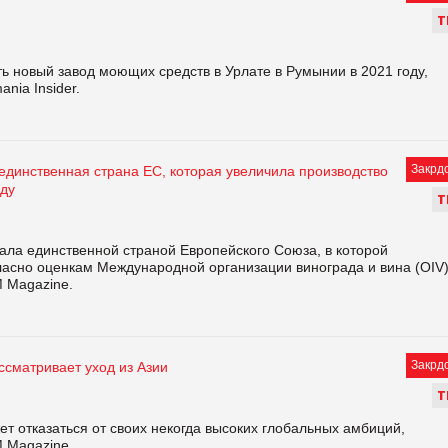
Т
ь новый завод моющих средств в Урлате в Румынии в 2021 году,
nia Insider.
Закрд
единственная страна ЕС, которая увеличила производство
оду
Т
ала единственной страной Европейского Союза, в которой
гласно оценкам Международной организации винограда и вина (OIV)
M Magazine.
Закрд
ссматривает уход из Азии
Т
т отказаться от своих некогда высоких глобальных амбиций,
M Magazine.