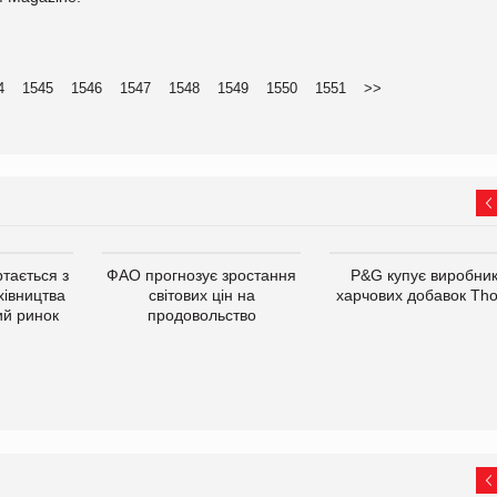
4
1545
1546
1547
1548
1549
1550
1551
>>
тається з
ФАО прогнозує зростання
P&G купує виробни
хівництва
світових цін на
харчових добавок Th
ий ринок
продовольство