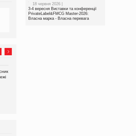
18 червня 2026 |
3-4 вересня Виставки та конференції
PrivateLabel&FMCG Master-2026:
Власна марка - Власна перевага
сник
Олексій Логачов-Михайлов
Яна Сараніна, директор
ежі
Файно маркет Директор
компанії «УкраМарин»
департаменту з
виробництва