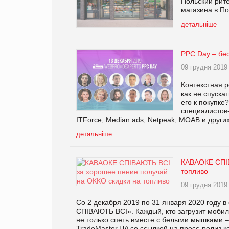
Польский рит
магазина в По
детальніше
PPC Day – бе
09 грудня 2019
Контекстная 
как не спуска
его к покупке
специалистов-
ITForce, Median ads, Netpeak, MOAB и други
детальніше
КАВАОКЕ СПІВ
топливо
09 грудня 2019
Со 2 декабря 2019 по 31 января 2020 году
СПІВАЮТЬ ВСІ». Каждый, кто загрузит моби
не только спеть вместе с белыми мышками – 
TradeMaster.UA со ссылкой на пресс-релиз 