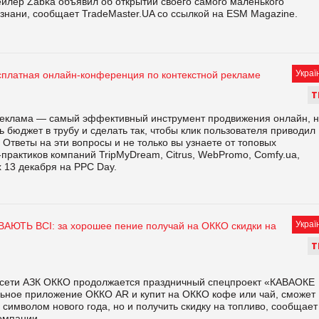
ейлер Żabka объявил об открытии своего самого маленького
знани, сообщает TradeMaster.UA со ссылкой на ESM Magazine.
Украї
сплатная онлайн-конференция по контекстной рекламе
Т
реклама — самый эффективный инструмент продвижения онлайн, 
ть бюджет в трубу и сделать так, чтобы клик пользователя приводил
? Ответы на эти вопросы и не только вы узнаете от топовых
практиков компаний TripMyDream, Citrus, WebPromo, Comfy.ua,
х 13 декабря на PPC Day.
Украї
АЮТЬ ВСІ: за хорошее пение получай на ОККО скидки на
Т
 в сети АЗК ОККО продолжается праздничный спецпроект «КАВАОКЕ
льное приложение ОККО AR и купит на ОККО кофе или чай, сможет
символом нового года, но и получить скидку на топливо, сообщает
компании.