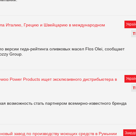
Украї
ла Италию, Грецию и Швейцарию в международном
Т
 версии гида-рейтинга оливковых масел Flos Olei, сообщает
ozzy Group.
Украї
woo Power Products ищет эксклюзивного дистрибьютера в
Т
ная возможность стать партнером всемирно-известного бренда
Закрд
т новый завод по производству моющих средств в Румынии