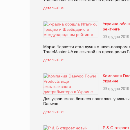
детальніше
Украина обош
рейтинге
09 грудня 2019
Марко Черветти стал лучшим шеф-поваром по
TradeMaster.UA со ссылкой на пресс-релиз F
детальніше
Компания Dae
Украине
09 грудня 2019
Для украинского бизнеса появилась уникаль
Daewoo.
детальніше
P & G открое