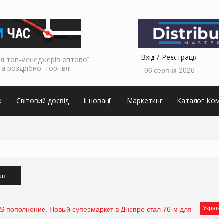
Вхід
Реєстрація
л топ-менеджерів оптової
та роздрібної торгівлі
06 серпня 2026
к
Світовий досвід
Інновації
Маркетинг
Каталог Ком
он
Украї
S пополнение. Новый супермаркет в Днепре стал 76-м для