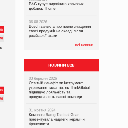
P&G купує виробника харчових
P&G купує виробника харчових
P&G купує виробника харчових
добавок Thorne
добавок Thorne
добавок Thorne
06.08.2026
06.08.2026
06.08.2026
Bosch заявила про повне знищення
Bosch заявила про повне знищення
Bosch заявила про повне знищення
на
своєї продукції на складі після
своєї продукції на складі після
своєї продукції на складі після
російської атаки
російської атаки
російської атаки
М
всі новини
но
НОВИНИ B2B
03 березня 2026
Освітній бенефіт як інструмент
утримання талантів: як ThinkGlobal
на
підвищує лояльність та
продуктивність вашої команди
М
31 жовтня 2024
Компанія Rarog Tactical Gear
презентувала надлегкі керамічні
бронеплити