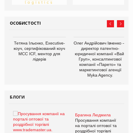
ОСОБИСТОСТІ
,
Тетяна Ільєнко, Executive-
Олег Андрійович Івченко —
ОВ
коуч, сертифікований коуч
директор патентно-
МСС ICF, ментор для
юридичної компанії «Вайз
лідерів
Груп», консалтингової
компанії «Парето» та
маркетингової агенції
Myka Agency.
БЛОГИ
Брагина Людмила
ї
Просування компанії
а
на порталі оптової та
роздрібної торгівлі