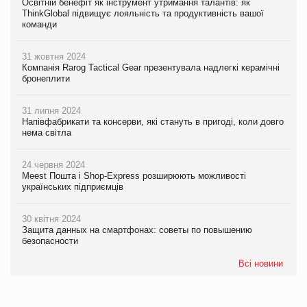
Освітній бенефіт як інструмент утримання талантів: як
ThinkGlobal підвищує лояльність та продуктивність вашої
команди
31 жовтня 2024
Компанія Rarog Tactical Gear презентувала надлегкі керамічні
бронеплити
31 липня 2024
Напівфабрикати та консерви, які стануть в пригоді, коли довго
нема світла
24 червня 2024
Meest Пошта і Shop-Express розширюють можливості
українських підприємців
30 квітня 2024
Защита данных на смартфонах: советы по повышению
безопасности
Всі новини