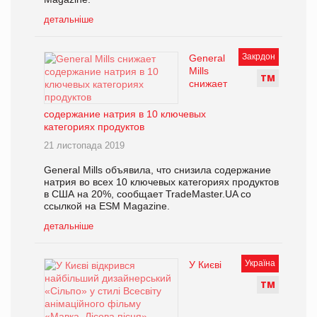
детальніше
Закрдон
General
Mills
Т
М
снижает
содержание натрия в 10 ключевых
категориях продуктов
21 листопада 2019
General Mills объявила, что снизила содержание
натрия во всех 10 ключевых категориях продуктов
в США на 20%, сообщает TradeMaster.UA со
ссылкой на ESM Magazine.
детальніше
Україна
У Києві
Т
М