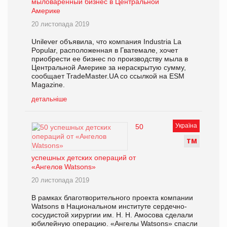
мыловаренный бизнес в Центральной
Америке
20 листопада 2019
Unilever объявила, что компания Industria La
Popular, расположенная в Гватемале, хочет
приобрести ее бизнес по производству мыла в
Центральной Америке за нераскрытую сумму,
сообщает TradeMaster.UA со ссылкой на ESM
Magazine.
детальніше
Україна
50
Т
М
успешных детских операций от
«Ангелов Watsons»
20 листопада 2019
В рамках благотворительного проекта компании
Watsons в Национальном институте сердечно-
сосудистой хирургии им. Н. Н. Амосова сделали
юбилейную операцию. «Ангелы Watsons» спасли