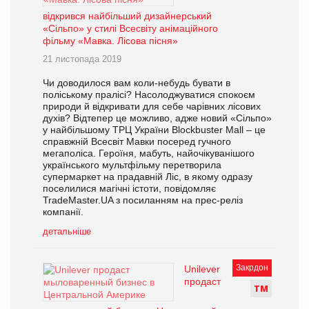
відкрився найбільший дизайнерський
«Сільпо» у стилі Всесвіту анімаційного
фільму «Мавка. Лісова пісня»
21 листопада 2019
Чи доводилося вам коли-небудь бувати в
поліському пралісі? Насолоджуватися спокоєм
природи й відкривати для себе чарівних лісових
духів? Відтепер це можливо, адже новий «Сільпо»
у найбільшому ТРЦ України Blockbuster Mall – це
справжній Всесвіт Мавки посеред гучного
мегаполіса. Героїня, мабуть, найочікуванішого
українського мультфільму перетворила
супермаркет на прадавній Ліс, в якому одразу
поселилися магічні істоти, повідомляє
TradeMaster.UA з посиланням на прес-реліз
компанії.
детальніше
Закрдон
Unilever
продаст
Т
М