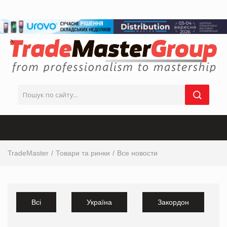
TradeMaster
Товари та ринки
Все новости
Всі
Україна
Закордон