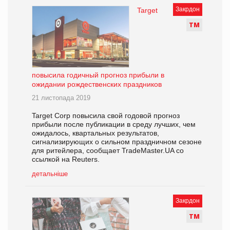
Закрдон
Target
Т
М
повысила годичный прогноз прибыли в
ожидании рождественских праздников
21 листопада 2019
Target Corp повысила свой годовой прогноз
прибыли после публикации в среду лучших, чем
ожидалось, квартальных результатов,
сигнализирующих о сильном праздничном сезоне
для ритейлера, сообщает TradeMaster.UA со
ссылкой на Reuters.
детальніше
Закрдон
Т
М