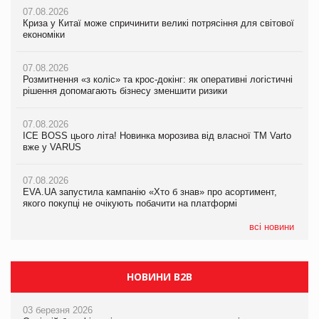
07.08.2026
07.08.2026
07.08.2026
Криза у Китаї може спричинити великі потрясіння для світової
Криза у Китаї може спричинити великі потрясіння для світової
Криза у Китаї може спричинити великі потрясіння для світової
економіки
економіки
економіки
07.08.2026
07.08.2026
07.08.2026
Розмитнення «з коліс» та крос-докінг: як оперативні логістичні
Розмитнення «з коліс» та крос-докінг: як оперативні логістичні
Kraft Heinz скоротила збиток у першому півріччі
рішення допомагають бізнесу зменшити ризики
рішення допомагають бізнесу зменшити ризики
07.08.2026
07.08.2026
07.08.2026
Продажі Hugo Boss впали на 9%
ICE BOSS цього літа! Новинка морозива від власної ТМ Varto
ICE BOSS цього літа! Новинка морозива від власної ТМ Varto
вже у VARUS
вже у VARUS
07.08.2026
Франція заборонила рекламні дзвінки без згоди клієнтів
07.08.2026
07.08.2026
EVA.UA запустила кампанію «Хто б знав» про асортимент,
EVA.UA запустила кампанію «Хто б знав» про асортимент,
якого покупці не очікують побачити на платформі
якого покупці не очікують побачити на платформі
всі новини
НОВИНИ B2B
03 березня 2026