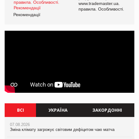
www.trademaster.ua.
і.
правила. Особливості.
Рекомендації
Ре
ВСІ
УКРАЇНА
ЗАКОРДОННІ
07.08.2026
07.08.2026
07.08.2026
Зміна клімату загрожує світовим дефіцитом чаю матча
Зміна клімату загрожує світовим дефіцитом чаю матча
Зміна клімату загрожує світовим дефіцитом чаю матча