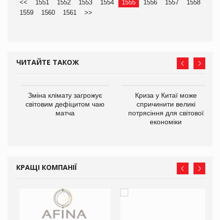
<<
1551
1552
1553
1554
1555
1556
1557
1558
1559
1560
1561
>>
ЧИТАЙТЕ ТАКОЖ
Зміна клімату загрожує
Криза у Китаї може
ne
світовим дефіцитом чаю
спричинити великі
матча
потрясіння для світової
економіки
КРАЩІ КОМПАНІЇ