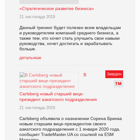
«Стратегическое развитие бизнеса»
21 листопада 2019
Данный тренинг будет полезен всем владельцам
и руководителям компаний среднего бизнеса, а
также тем, кто хочет стать улучшить свои навыки
руководства, хочет достигать и зарабатывать
больше.
детальніше
Закрдон
В
Т
М
Carlsberg новый старший вице-
президент азиатского подразделения
21 листопада 2019
Carlsberg объявила о назначении Сорена Бринка
новым старшим вице-президентом своего
азиатского подразделения с 1 января 2020 года,
сообщает TradeMaster.UA со ссылкой на ESM
Magazine.