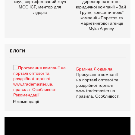
ОВ
коуч, сертифікований коуч
директор патентно-
МСС ICF, ментор для
юридичної компанії «Вайз
лідерів
Груп», консалтингової
компанії «Парето» та
маркетингової агенції
Myka Agency.
БЛОГИ
Брагина Людмила
ї
Просування компанії
а
на порталі оптової та
роздрібної торгівлі
www.trademaster.ua.
і.
правила. Особливості.
Рекомендації
Ре