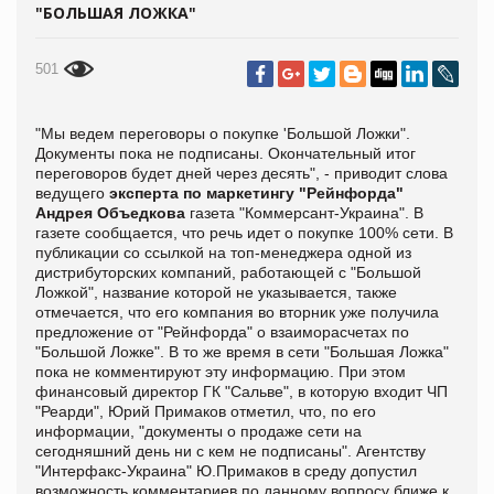
"БОЛЬШАЯ ЛОЖКА"
501
"Мы ведем переговоры о покупке 'Большой Ложки".
Документы пока не подписаны. Окончательный итог
переговоров будет дней через десять", - приводит слова
ведущего
эксперта по маркетингу "Рейнфорда"
Андрея Объедкова
газета "Коммерсант-Украина". В
газете сообщается, что речь идет о покупке 100% сети. В
публикации со ссылкой на топ-менеджера одной из
дистрибуторских компаний, работающей с "Большой
Ложкой", название которой не указывается, также
отмечается, что его компания во вторник уже получила
предложение от "Рейнфорда" о взаиморасчетах по
"Большой Ложке". В то же время в сети "Большая Ложка"
пока не комментируют эту информацию. При этом
финансовый директор ГК "Сальве", в которую входит ЧП
"Реарди", Юрий Примаков отметил, что, по его
информации, "документы о продаже сети на
сегодняшний день ни с кем не подписаны". Агентству
"Интерфакс-Украина" Ю.Примаков в среду допустил
возможность комментариев по данному вопросу ближе к