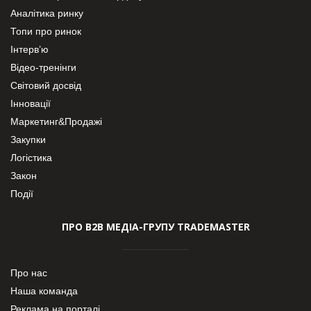
Аналітика ринку
Топи про ринок
Інтерв’ю
Відео-тренінги
Світовий досвід
Інновації
Маркетинг&Продажі
Закупки
Логістика
Закон
Події
ПРО В2В МЕДІА-ГРУПУ TRADEMASTER
Про нас
Наша команда
Реклама на порталі