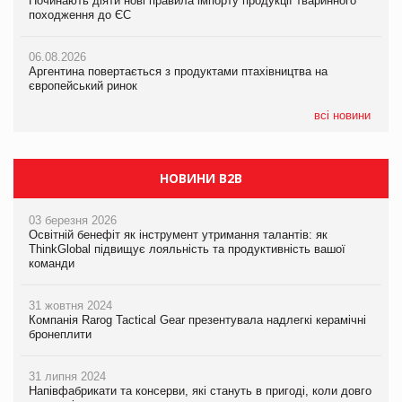
Починають діяти нові правила імпорту продукції тваринного
Починають діяти нові правила імпорту продукції тваринного
ударів по українському бізнесу за час повномасштабної війни
походження до ЄС
походження до ЄС
05.08.2026
06.08.2026
06.08.2026
Смачне поповнення дитячого меню: у VARUS з’явилися
Аргентина повертається з продуктами птахівництва на
Аргентина повертається з продуктами птахівництва на
новинки від ТМ ТОКЕРИ
європейський ринок
європейський ринок
05.08.2026
всі новини
Сергій Лісунов про заморожені хлібобулочні вироби на
PrivateLabel&FMCG Master 2026
НОВИНИ B2B
03 березня 2026
Освітній бенефіт як інструмент утримання талантів: як
ThinkGlobal підвищує лояльність та продуктивність вашої
команди
31 жовтня 2024
Компанія Rarog Tactical Gear презентувала надлегкі керамічні
бронеплити
31 липня 2024
Напівфабрикати та консерви, які стануть в пригоді, коли довго