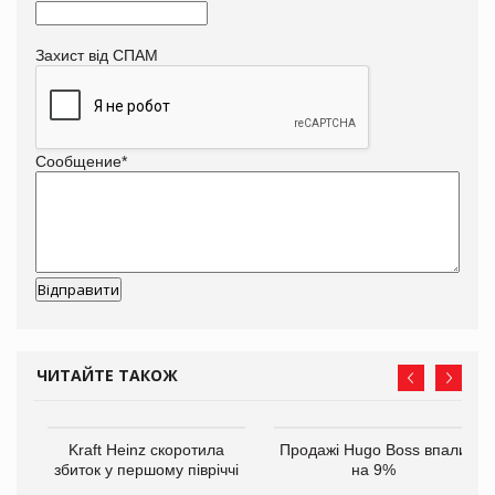
Захист від СПАМ
Сообщение
*
ЧИТАЙТЕ ТАКОЖ
ам
Kraft Heinz скоротила
Продажі Hugo Boss впали
іше
збиток у першому півріччі
на 9%