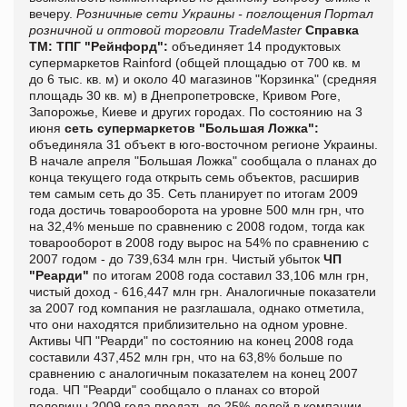
вечеру.
Розничные сети Украины - поглощения
Портал
розничной и оптовой торговли TradeMaster
Справка
ТМ:
ТПГ "Рейнфорд":
объединяет 14 продуктовых
супермаркетов Rainford (общей площадью от 700 кв. м
до 6 тыс. кв. м) и около 40 магазинов "Корзинка" (средняя
площадь 30 кв. м) в Днепропетровске, Кривом Роге,
Запорожье, Киеве и других городах. По состоянию на 3
июня
сеть супермаркетов "Большая Ложка":
объединяла 31 объект в юго-восточном регионе Украины.
В начале апреля "Большая Ложка" сообщала о планах до
конца текущего года открыть семь объектов, расширив
тем самым сеть до 35. Сеть планирует по итогам 2009
года достичь товарооборота на уровне 500 млн грн, что
на 32,4% меньше по сравнению с 2008 годом, тогда как
товарооборот в 2008 году вырос на 54% по сравнению с
2007 годом - до 739,634 млн грн. Чистый убыток
ЧП
"Реарди"
по итогам 2008 года составил 33,106 млн грн,
чистый доход - 616,447 млн грн. Аналогичные показатели
за 2007 год компания не разглашала, однако отметила,
что они находятся приблизительно на одном уровне.
Активы ЧП "Реарди" по состоянию на конец 2008 года
составили 437,452 млн грн, что на 63,8% больше по
сравнению с аналогичным показателем на конец 2007
года. ЧП "Реарди" сообщало о планах со второй
половины 2009 года продать до 25% долей в компании.