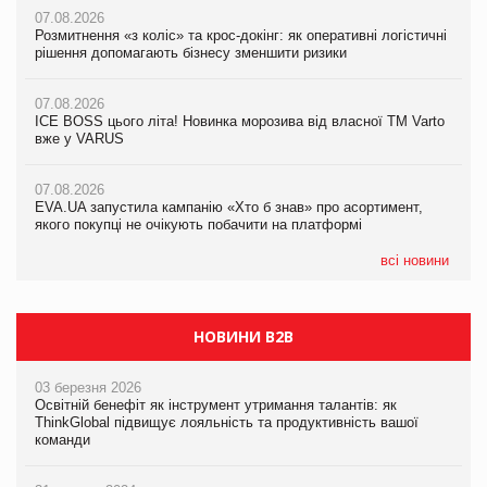
07.08.2026
07.08.2026
Розмитнення «з коліс» та крос-докінг: як оперативні логістичні
07.08.2026
Kraft Heinz скоротила збиток у першому півріччі
рішення допомагають бізнесу зменшити ризики
EVA.UA запустила кампанію «Хто б знав» про асортимент,
якого покупці не очікують побачити на платформі
07.08.2026
07.08.2026
Продажі Hugo Boss впали на 9%
ICE BOSS цього літа! Новинка морозива від власної ТМ Varto
06.08.2026
вже у VARUS
Смачна новинка для хвостатих: у VARUS з’явилися паучі
07.08.2026
Varto Paw expert від власної ТМ Varto!
Франція заборонила рекламні дзвінки без згоди клієнтів
07.08.2026
EVA.UA запустила кампанію «Хто б знав» про асортимент,
05.08.2026
якого покупці не очікують побачити на платформі
Мережа супермаркетів VARUS купує мережу магазинів
формату convenience store КОЛО: об’єднана компанія
налічуватиме 374 магазини
всі новини
НОВИНИ B2B
03 березня 2026
Освітній бенефіт як інструмент утримання талантів: як
ThinkGlobal підвищує лояльність та продуктивність вашої
команди