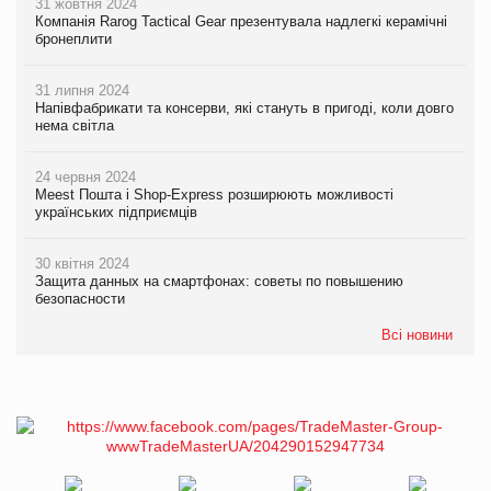
31 жовтня 2024
Компанія Rarog Tactical Gear презентувала надлегкі керамічні
бронеплити
31 липня 2024
Напівфабрикати та консерви, які стануть в пригоді, коли довго
нема світла
24 червня 2024
Meest Пошта і Shop-Express розширюють можливості
українських підприємців
30 квітня 2024
Защита данных на смартфонах: советы по повышению
безопасности
Всі новини