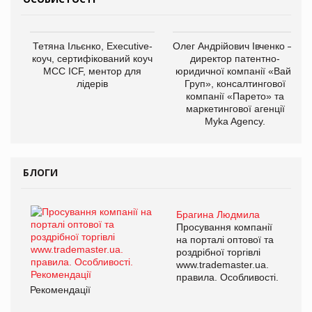
Тетяна Ільєнко, Executive-
Олег Андрійович Івченко —
коуч, сертифікований коуч
директор патентно-
МСС ICF, ментор для
юридичної компанії «Вайз
лідерів
Груп», консалтингової
компанії «Парето» та
маркетингової агенції
Myka Agency.
БЛОГИ
Брагина Людмила
Просування компанії
на порталі оптової та
роздрібної торгівлі
www.trademaster.ua.
правила. Особливості.
Рекомендації