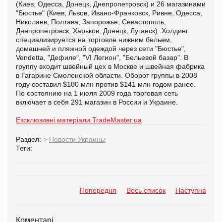
(Киев, Одесса, Донецк, Днепропетровск) и 26 магазинами
"Бюстье" (Киев, Львов, Ивано-Франковск, Ривне, Одесса,
Николаев, Полтава, Запорожье, Севастополь,
Днепропетровск, Харьков, Донецк, Луганск). Холдинг
специализируется на торговле нижним бельем,
домашней и пляжной одеждой через сети "Бюстье",
Vendetta, "Дефиле", "VI Легион", "Бельевой базар". В
группу входит швейный цех в Москве и швейная фабрика
в Гагарине Смоленской области. Оборот группы в 2008
году составил $180 млн против $141 млн годом ранее.
По состоянию на 1 июля 2009 года торговая сеть
включает в себя 291 магазин в России и Украине.
Ексклюзивні матеріали TradeMaster.ua
Раздел:
>
Новости Украины
Теги:
Попередня
Весь список
Наступна
Коментарі