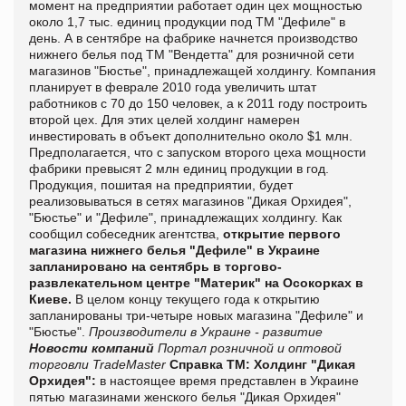
момент на предприятии работает один цех мощностью
около 1,7 тыс. единиц продукции под ТМ "Дефиле" в
день. А в сентябре на фабрике начнется производство
нижнего белья под ТМ "Вендетта" для розничной сети
магазинов "Бюстье", принадлежащей холдингу. Компания
планирует в феврале 2010 года увеличить штат
работников с 70 до 150 человек, а к 2011 году построить
второй цех. Для этих целей холдинг намерен
инвестировать в объект дополнительно около $1 млн.
Предполагается, что с запуском второго цеха мощности
фабрики превысят 2 млн единиц продукции в год.
Продукция, пошитая на предприятии, будет
реализовываться в сетях магазинов "Дикая Орхидея",
"Бюстье" и "Дефиле", принадлежащих холдингу. Как
сообщил собеседник агентства,
открытие первого
магазина нижнего белья "Дефиле" в Украине
запланировано на сентябрь в торгово-
развлекательном центре "Материк" на Осокорках в
Киеве.
В целом концу текущего года к открытию
запланированы три-четыре новых магазина "Дефиле" и
"Бюстье".
Производители в Украине - развитие
Новости компаний
Портал розничной и оптовой
торговли TradeMaster
Справка ТМ:
Холдинг "Дикая
Орхидея":
в настоящее время представлен в Украине
пятью магазинами женского белья "Дикая Орхидея"