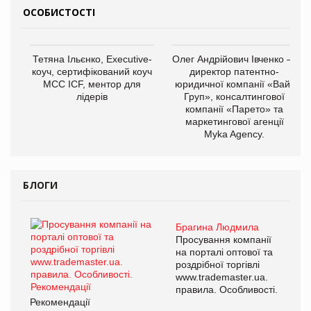
ОСОБИСТОСТІ
Тетяна Ільєнко, Executive-
Олег Андрійович Івченко —
коуч, сертифікований коуч
директор патентно-
МСС ICF, ментор для
юридичної компанії «Вайз
лідерів
Груп», консалтингової
компанії «Парето» та
маркетингової агенції
Myka Agency.
БЛОГИ
Брагина Людмила
Просування компанії
на порталі оптової та
роздрібної торгівлі
www.trademaster.ua.
правила. Особливості.
Рекомендації