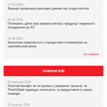
формату convenience store КОЛО: об’єднана компанія
07.08.2026
07.08.2026
налічуватиме 374 магазини
Франція заборонила рекламні дзвінки без згоди клієнтів
Франція заборонила рекламні дзвінки без згоди клієнтів
05.08.2026
06.08.2026
06.08.2026
Російська атака 5 серпня стала одним із наймасштабніших
Починають діяти нові правила імпорту продукції тваринного
Починають діяти нові правила імпорту продукції тваринного
ударів по українському бізнесу за час повномасштабної війни
походження до ЄС
походження до ЄС
05.08.2026
06.08.2026
06.08.2026
Смачне поповнення дитячого меню: у VARUS з’явилися
Аргентина повертається з продуктами птахівництва на
Аргентина повертається з продуктами птахівництва на
новинки від ТМ ТОКЕРИ
європейський ринок
європейський ринок
05.08.2026
всі новини
Сергій Лісунов про заморожені хлібобулочні вироби на
PrivateLabel&FMCG Master 2026
НОВИНИ B2B
03 березня 2026
Освітній бенефіт як інструмент утримання талантів: як
ThinkGlobal підвищує лояльність та продуктивність вашої
команди
31 жовтня 2024