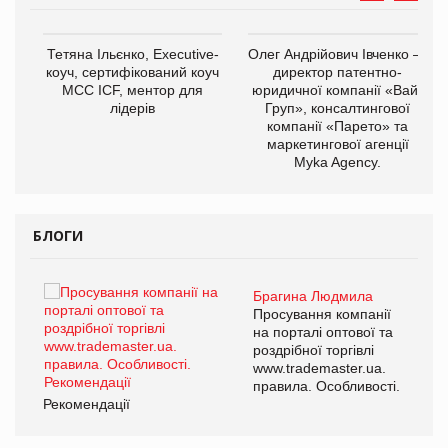
,
Тетяна Ільєнко, Executive-
Олег Андрійович Івченко —
ОВ
коуч, сертифікований коуч
директор патентно-
МСС ICF, ментор для
юридичної компанії «Вайз
лідерів
Груп», консалтингової
компанії «Парето» та
маркетингової агенції
Myka Agency.
БЛОГИ
Брагина Людмила
ї
Просування компанії
а
на порталі оптової та
роздрібної торгівлі
www.trademaster.ua.
і.
правила. Особливості.
Рекомендації
Ре