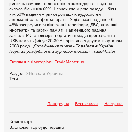
ринки плазмових телевізорів та камкодерів – падіння
склало більш ніж 60%. Незначною мірою позаду – більш
ніж 50% падіння – ринки домашніх аудіосистем,
автомагнітол та фотоапаратів. У діапазоні падіння 46-
48% зосередилися кінескопні телевізори, ДВД, домашні
кінотеатри та картки пам’яті. Найменшого падіння
зазнали РК телевізори, портативні медіа програвачі та
USB пам’ять (мінус 20-30% порівняно з другим кварталом
2008 року).
Дослідження ринків -
Торгівля в Україні
Портал роздрібної та гуртової торгівлі TradeMaster
Ексклюзивні матеріали TradeMaster.ua
Раздел:
>
Новости Украины
Теги:
Попередня
Весь список
Наступна
Коментарі
Ваш коментар буде першим.