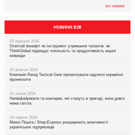
формату convenience store КОЛО: об’єднана компанія
налічуватиме 374 магазини
всі новини
НОВИНИ B2B
03 березня 2026
Освітній бенефіт як інструмент утримання талантів: як
ThinkGlobal підвищує лояльність та продуктивність вашої
команди
31 жовтня 2024
Компанія Rarog Tactical Gear презентувала надлегкі керамічні
бронеплити
31 липня 2024
Напівфабрикати та консерви, які стануть в пригоді, коли довго
нема світла
24 червня 2024
Meest Пошта і Shop-Express розширюють можливості
українських підприємців