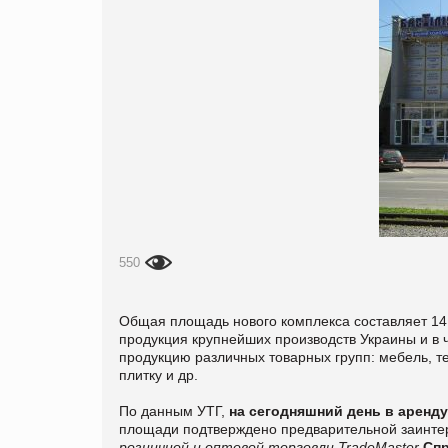
550
Общая площадь нового комплекса составляет 14 00
продукция крупнейших производств Украины и в 
продукцию различных товарных групп: мебель, т
плитку и др.
По данным УТГ,
на сегодняшний день в аренду
площади подтверждено предварительной заинт
розничной и оптовой торговли TradeMaster
Спр