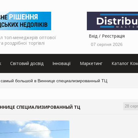
Вхід
Реєстрація
л топ-менеджерів оптової
та роздрібної торгівлі
07 серпня 2026
к
Світовий досвід
Інновації
Маркетинг
Каталог Ком
 самый большой в Виннице специализированный ТЦ
28 сер
ИННИЦЕ СПЕЦИАЛИЗИРОВАННЫЙ ТЦ