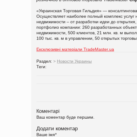
«Украинская Торговая Гильдия» — консалтинговая
Осуществляет наиболее полный комплекс услуг н
недвижимости – от разработки идеи до открытия
портфолио компании: 260 разработанных объекто
недвижимости, 500 клиентов, 21 млн. кв. м выпол
100 тыс. кв. м в управлении, 50 открытых торговы
Ексклюзивні матеріали TradeMaster.ua
Раздел:
>
Новости Украины
Теги:
Коментарі
Ваш коментар буде першим.
Додати коментар
Ваше імя
*