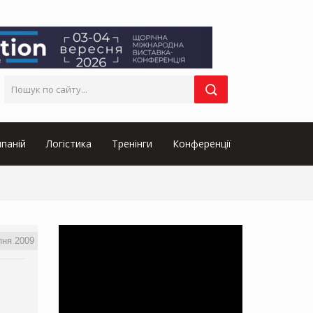
паній
Логістика
Тренінги
Конференції
пня 2009