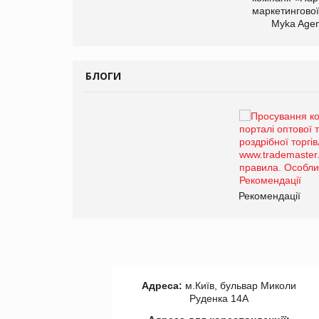
маркетингової
Myka Agen
БЛОГИ
Брагина Людмила
Просування компанії на
порталі оптової та
роздрібної торгівлі
www.trademaster.ua.
правила. Особливості.
ії
Рекомендації
Адреса:
м.Київ, бульвар Миколи
Руденка 14А