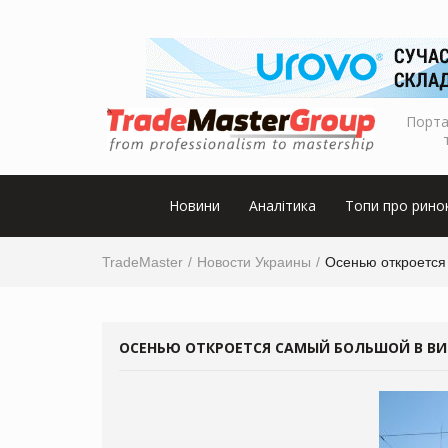
Порта
Новини
Аналітика
Топи про рино
TradeMaster
Новости Украины
Осенью откроется
ОСЕНЬЮ ОТКРОЕТСЯ САМЫЙ БОЛЬШОЙ В В