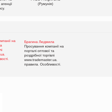
 агенції
(Румунія)
cy.
Брагина Людмила
Просування компанії на
порталі оптової та
роздрібної торгівлі
www.trademaster.ua.
правила. Особливості.
Рекомендації