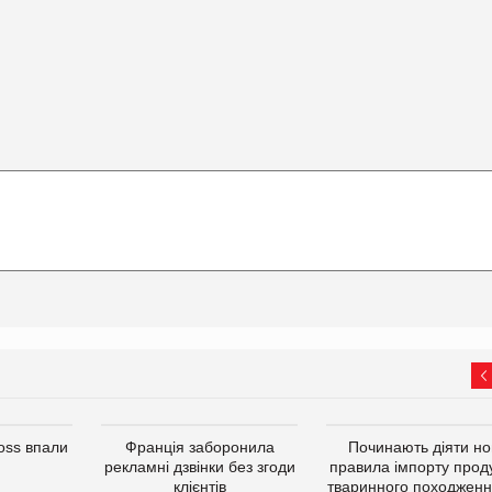
oss впали
Франція заборонила
Починають діяти но
рекламні дзвінки без згоди
правила імпорту проду
клієнтів
тваринного походженн