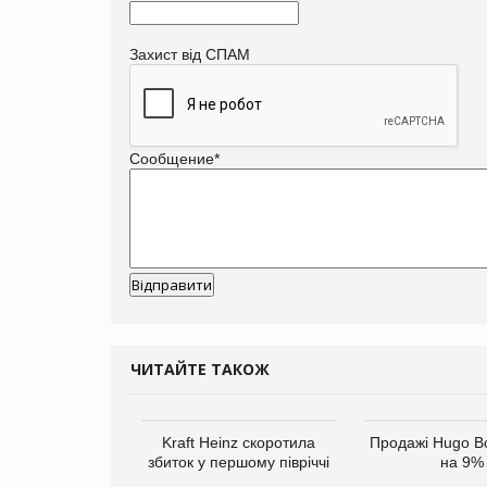
Захист від СПАМ
Сообщение
*
ЧИТАЙТЕ ТАКОЖ
верне клієнтам
Kraft Heinz скоротила
Продажі Hugo B
ларів за раніше
збиток у першому півріччі
на 9%
чені мита