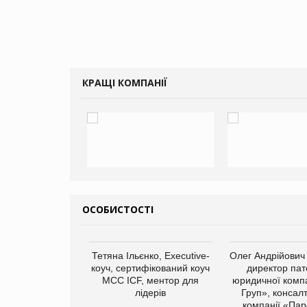
КРАЩІ КОМПАНІЇ
ОСОБИСТОСТІ
арас Ігорович,
Тетяна Ільєнко, Executive-
Олег Андрійович
иробництва ТОВ
коуч, сертифікований коуч
директор пат
Герчак"
МСС ICF, ментор для
юридичної компа
лідерів
Груп», консал
компанії «Пар