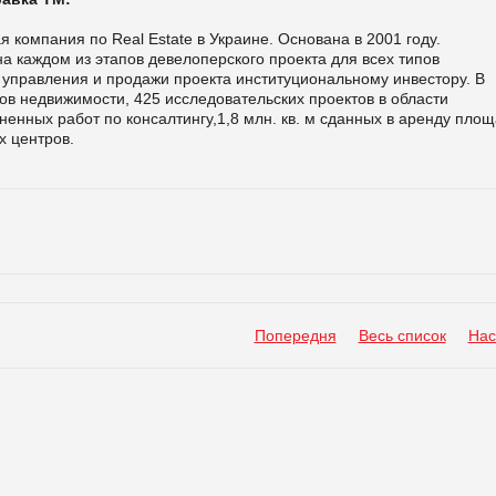
 компания по Real Estate в Украине. Основана в 2001 году.
а каждом из этапов девелоперского проекта для всех типов
, управления и продажи проекта институциональному инвестору. В
в недвижимости, 425 исследовательских проектов в области
ненных работ по консалтингу,1,8 млн. кв. м сданных в аренду площ
х центров.
Попередня
Весь список
Нас