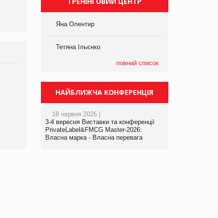
ТРЕНІНГОВИЙ ЦЕНТР
Яна Олентир
Тетяна Ільєнко
повний список
Брагина Людмила
Просування компанії на
НАЙБЛИЖЧА КОНФЕРЕНЦІЯ
порталі оптової та
роздрібної торгівлі
18 червня 2026 |
www.trademaster.ua.
3-4 вересня Виставки та конференції
правила. Особливості.
PrivateLabel&FMCG Master-2026:
Власна марка - Власна перевага