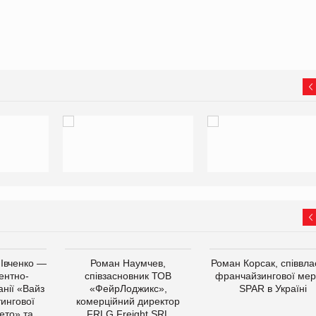
 Івченко —
Роман Наумчев,
Роман Корсак, співвла
ентно-
співзасновник ТОВ
франчайзингової мер
нії «Вайз
«ФейрЛоджикс»,
SPAR в Україні
тингової
комерційний директор
ето» та
FRLG Freight SRL