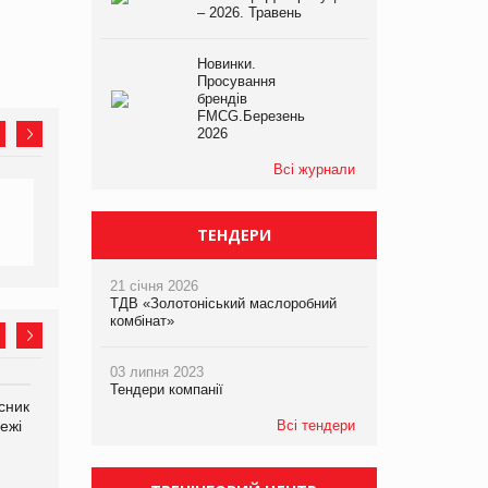
– 2026. Травень
Новинки.
Просування
брендів
FMCG.Березень
2026
Всі журнали
ТЕНДЕРИ
21 січня 2026
ТДВ «Золотоніський маслоробний
комбінат»
03 липня 2023
Тендери компанії
сник
Олексій Логачов-Михайлов
Яна Сараніна, директор
Всі тендери
ежі
Файно маркет Директор
компанії «УкраМарин»
департаменту з
виробництва