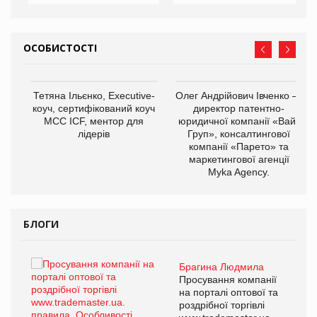
ОСОБИСТОСТІ
,
Тетяна Ільєнко, Executive-
Олег Андрійович Івченко —
ОВ
коуч, сертифікований коуч
директор патентно-
МСС ICF, ментор для
юридичної компанії «Вайз
лідерів
Груп», консалтингової
компанії «Парето» та
маркетингової агенції
Myka Agency.
БЛОГИ
Брагина Людмила
ї
Просування компанії
а
на порталі оптової та
роздрібної торгівлі