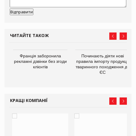
ЧИТАЙТЕ ТАКОЖ
Франція заборонила
Починають діяти нові
рекламні дзвінки без згоди
правила імпорту продукції
6,9
клієнтів
тваринного походження до
в
ЄС
КРАЩІ КОМПАНІЇ