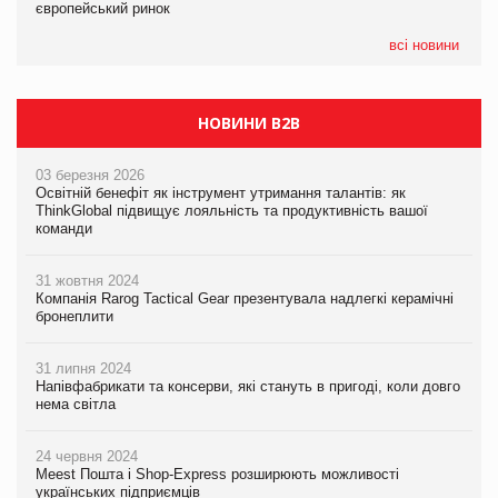
європейський ринок
європейський ринок
05.08.2026
всі новини
Сергій Лісунов про заморожені хлібобулочні вироби на
PrivateLabel&FMCG Master 2026
НОВИНИ B2B
03 березня 2026
Освітній бенефіт як інструмент утримання талантів: як
ThinkGlobal підвищує лояльність та продуктивність вашої
команди
31 жовтня 2024
Компанія Rarog Tactical Gear презентувала надлегкі керамічні
бронеплити
31 липня 2024
Напівфабрикати та консерви, які стануть в пригоді, коли довго
нема світла
24 червня 2024
Meest Пошта і Shop-Express розширюють можливості
українських підприємців