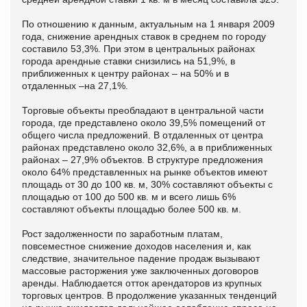
По отношению к данным, актуальным на 1 января 2009
года, снижение арендных ставок в среднем по городу
составило 53,3%. При этом в центральных районах
города арендные ставки снизились на 51,9%, в
приближенных к центру районах – на 50% и в
отдаленных –на 27,1%.
Торговые объекты преобладают в центральной части
города, где представлено около 39,5% помещений от
общего числа предложений. В отдаленных от центра
районах представлено около 32,6%, а в приближенных
районах – 27,9% объектов. В структуре предложения
около 64% представленных на рынке объектов имеют
площадь от 30 до 100 кв. м, 30% составляют объекты с
площадью от 100 до 500 кв. м и всего лишь 6%
составляют объекты площадью более 500 кв. м.
Рост задолженности по заработным платам,
повсеместное снижение доходов населения и, как
следствие, значительное падение продаж вызывают
массовые расторжения уже заключенных договоров
аренды. Наблюдается отток арендаторов из крупных
торговых центров. В продолжение указанных тенденций