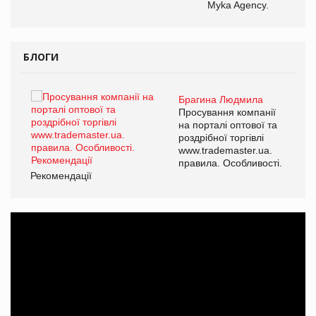
Myka Agency.
БЛОГИ
Брагина Людмила
ї
Просування компанії
а
на порталі оптової та
роздрібної торгівлі
www.trademaster.ua.
і.
правила. Особливості.
Рекомендації
Ре