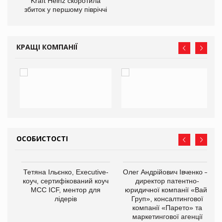
ам
Kraft Heinz скоротила
іше
збиток у першому півріччі
КРАЩІ КОМПАНІЇ
ОСОБИСТОСТІ
,
Тетяна Ільєнко, Executive-
Олег Андрійович Івченко —
ОВ
коуч, сертифікований коуч
директор патентно-
МСС ICF, ментор для
юридичної компанії «Вайз
лідерів
Груп», консалтингової
компанії «Парето» та
маркетингової агенції