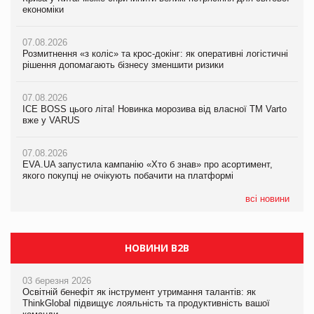
економіки
ICE BOSS цього літа! Новинка морозива від власної ТМ Varto
економіки
вже у VARUS
07.08.2026
07.08.2026
Розмитнення «з коліс» та крос-докінг: як оперативні логістичні
07.08.2026
Kraft Heinz скоротила збиток у першому півріччі
рішення допомагають бізнесу зменшити ризики
EVA.UA запустила кампанію «Хто б знав» про асортимент,
якого покупці не очікують побачити на платформі
07.08.2026
07.08.2026
Продажі Hugo Boss впали на 9%
ICE BOSS цього літа! Новинка морозива від власної ТМ Varto
06.08.2026
вже у VARUS
Смачна новинка для хвостатих: у VARUS з’явилися паучі
07.08.2026
Varto Paw expert від власної ТМ Varto!
Франція заборонила рекламні дзвінки без згоди клієнтів
07.08.2026
EVA.UA запустила кампанію «Хто б знав» про асортимент,
05.08.2026
якого покупці не очікують побачити на платформі
Мережа супермаркетів VARUS купує мережу магазинів
формату convenience store КОЛО: об’єднана компанія
налічуватиме 374 магазини
всі новини
НОВИНИ B2B
03 березня 2026
Освітній бенефіт як інструмент утримання талантів: як
ThinkGlobal підвищує лояльність та продуктивність вашої