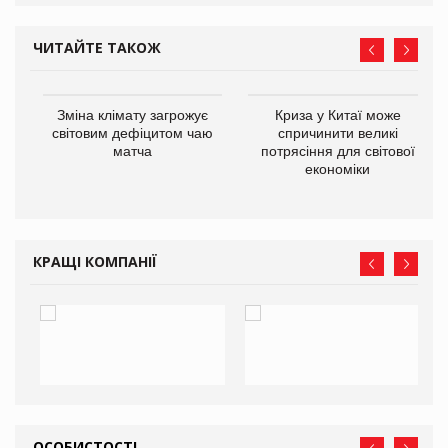
ЧИТАЙТЕ ТАКОЖ
Зміна клімату загрожує
Криза у Китаї може
ne
світовим дефіцитом чаю
спричинити великі
матча
потрясіння для світової
економіки
КРАЩІ КОМПАНІЇ
ОСОБИСТОСТІ