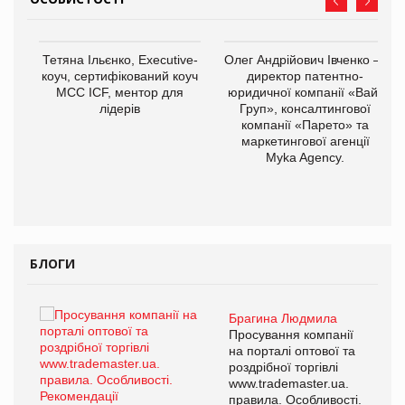
,
Тетяна Ільєнко, Executive-
Олег Андрійович Івченко —
ОВ
коуч, сертифікований коуч
директор патентно-
МСС ICF, ментор для
юридичної компанії «Вайз
лідерів
Груп», консалтингової
компанії «Парето» та
маркетингової агенції
Myka Agency.
БЛОГИ
Брагина Людмила
ї
Просування компанії
а
на порталі оптової та
роздрібної торгівлі
www.trademaster.ua.
і.
правила. Особливості.