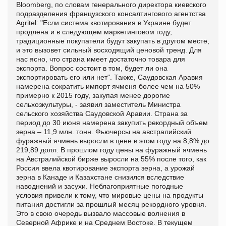
Bloomberg, по словам генерального директора киевского
подразделения французского консалтингового агентства
Agritel: "Если система квотирования в Украине будет
продлена и в следующем маркетинговом году,
традиционные покупатели будут закупать в другом месте,
и это вызовет сильный восходящий ценовой тренд. Для
нас ясно, что страна имеет достаточно товара для
экспорта. Вопрос состоит в том, будет ли она
экспортировать его или нет". Также, Саудовская Аравия
намерена сократить импорт ячменя более чем на 50%
примерно к 2015 году, закупая менее дорогие
сельхозкультуры, - заявил заместитель Министра
сельского хозяйства Саудовской Аравии. Страна за
период до 30 июня намерена закупить рекордный объем
зерна – 11,9 млн. тонн. Фьючерсы на австралийский
фуражный ячмень выросли в цене в этом году на 8,8% до
219,89 долл. В прошлом году цены на фуражный ячмень
на Австралийской бирже выросли на 55% после того, как
Россия ввела квотирование экспорта зерна, а урожай
зерна в Канаде и Казахстане снизился вследствие
наводнений и засухи. Неблагоприятные погодные
условия привели к тому, что мировые цены на продукты
питания достигли за прошлый месяц рекордного уровня.
Это в свою очередь вызвало массовые волнения в
Северной Африке и на Среднем Востоке. В текущем