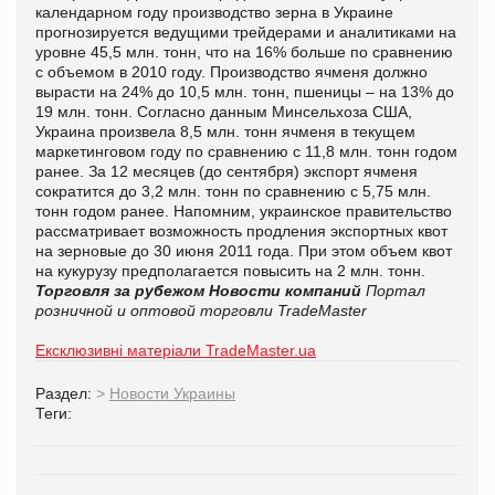
календарном году производство зерна в Украине
прогнозируется ведущими трейдерами и аналитиками на
уровне 45,5 млн. тонн, что на 16% больше по сравнению
с объемом в 2010 году. Производство ячменя должно
вырасти на 24% до 10,5 млн. тонн, пшеницы – на 13% до
19 млн. тонн. Согласно данным Минсельхоза США,
Украина произвела 8,5 млн. тонн ячменя в текущем
маркетинговом году по сравнению с 11,8 млн. тонн годом
ранее. За 12 месяцев (до сентября) экспорт ячменя
сократится до 3,2 млн. тонн по сравнению с 5,75 млн.
тонн годом ранее. Напомним, украинское правительство
рассматривает возможность продления экспортных квот
на зерновые до 30 июня 2011 года. При этом объем квот
на кукурузу предполагается повысить на 2 млн. тонн.
Торговля за рубежом
Новости компаний
Портал
розничной и оптовой торговли TradeMaster
Ексклюзивні матеріали TradeMaster.ua
Раздел:
>
Новости Украины
Теги: