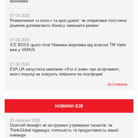
економіки
ICE BOSS цього літа! Новинка морозива від власної ТМ Varto
економіки
вже у VARUS
07.08.2026
07.08.2026
Розмитнення «з коліс» та крос-докінг: як оперативні логістичні
07.08.2026
Kraft Heinz скоротила збиток у першому півріччі
рішення допомагають бізнесу зменшити ризики
EVA.UA запустила кампанію «Хто б знав» про асортимент,
якого покупці не очікують побачити на платформі
07.08.2026
07.08.2026
Продажі Hugo Boss впали на 9%
ICE BOSS цього літа! Новинка морозива від власної ТМ Varto
06.08.2026
вже у VARUS
Смачна новинка для хвостатих: у VARUS з’явилися паучі
07.08.2026
Varto Paw expert від власної ТМ Varto!
Франція заборонила рекламні дзвінки без згоди клієнтів
07.08.2026
EVA.UA запустила кампанію «Хто б знав» про асортимент,
05.08.2026
якого покупці не очікують побачити на платформі
Мережа супермаркетів VARUS купує мережу магазинів
формату convenience store КОЛО: об’єднана компанія
налічуватиме 374 магазини
всі новини
НОВИНИ B2B
03 березня 2026
Освітній бенефіт як інструмент утримання талантів: як
ThinkGlobal підвищує лояльність та продуктивність вашої
команди