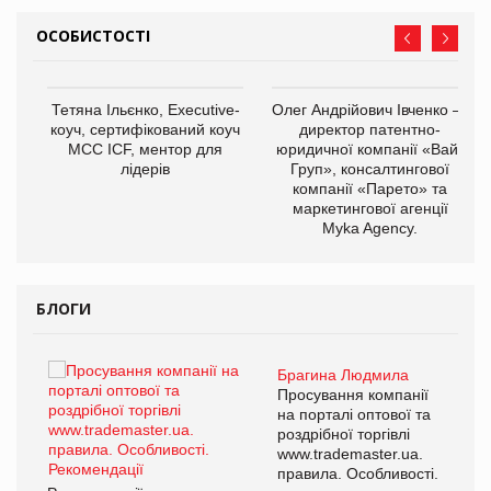
ОСОБИСТОСТІ
,
Тетяна Ільєнко, Executive-
Олег Андрійович Івченко —
ОВ
коуч, сертифікований коуч
директор патентно-
МСС ICF, ментор для
юридичної компанії «Вайз
лідерів
Груп», консалтингової
компанії «Парето» та
маркетингової агенції
Myka Agency.
БЛОГИ
Брагина Людмила
ї
Просування компанії
а
на порталі оптової та
роздрібної торгівлі
www.trademaster.ua.
і.
правила. Особливості.