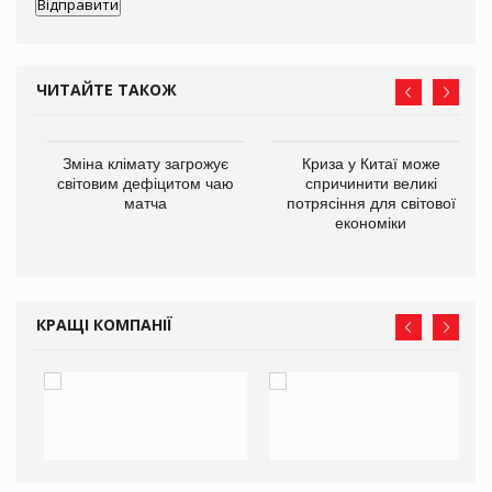
ЧИТАЙТЕ ТАКОЖ
Зміна клімату загрожує
Криза у Китаї може
ne
світовим дефіцитом чаю
спричинити великі
матча
потрясіння для світової
економіки
КРАЩІ КОМПАНІЇ