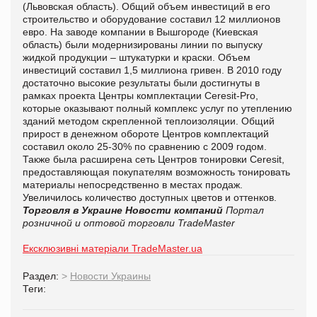
(Львовская область). Общий объем инвестиций в его
строительство и оборудование составил 12 миллионов
евро. На заводе компании в Вышгороде (Киевская
область) были модернизированы линии по выпуску
жидкой продукции – штукатурки и краски. Объем
инвестиций составил 1,5 миллиона гривен. В 2010 году
достаточно высокие результаты были достигнуты в
рамках проекта Центры комплектации Ceresit-Pro,
которые оказывают полный комплекс услуг по утеплению
зданий методом скрепленной теплоизоляции. Общий
прирост в денежном обороте Центров комплектаций
составил около 25-30% по сравнению с 2009 годом.
Также была расширена сеть Центров тонировки Ceresit,
предоставляющая покупателям возможность тонировать
материалы непосредственно в местах продаж.
Увеличилось количество доступных цветов и оттенков.
Торговля в Украине
Новости компаний
Портал
розничной и оптовой торговли TradeMaster
Ексклюзивні матеріали TradeMaster.ua
Раздел:
>
Новости Украины
Теги: