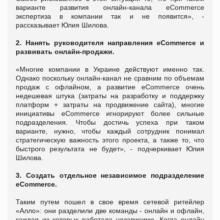
варианте развития онлайн-канала eCommerce
экспертиза в компании так и не появится», -
рассказывает Юлия Шилова.
2. Нанять руководителя направления eCommerce и
развивать онлайн-продажи.
«Многие компании в Украине действуют именно так.
Однако поскольку онлайн-канал не сравним по объемам
продаж с офлайном, а развитие eCommerce очень
недешевая штука (затраты на разработку и поддержку
платформ + затраты на продвижение сайта), многие
инициативы eCommerce игнорируют более сильные
подразделения. Чтобы достичь успеха при таком
варианте, нужно, чтобы каждый сотрудник понимал
стратегическую важность этого проекта, а также то, что
быстрого результата не будет», - подчеркивает Юлия
Шилова.
3. Создать отдельное независимое подразделение
eCommerce.
Таким путем пошел в свое время сетевой ритейлер
«Алло»: они разделили две команды - онлайн и офлайн,
каждая из которых работала независимо. Когда онлайн