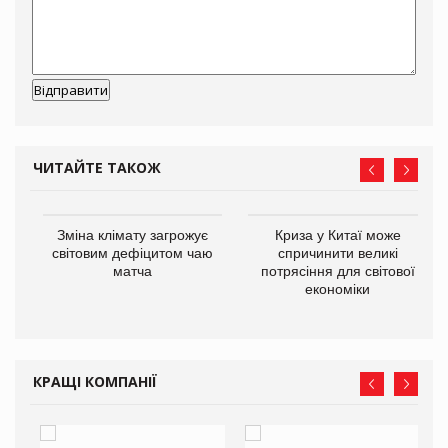
ЧИТАЙТЕ ТАКОЖ
Зміна клімату загрожує
Криза у Китаї може
ne
світовим дефіцитом чаю
спричинити великі
матча
потрясіння для світової
економіки
КРАЩІ КОМПАНІЇ