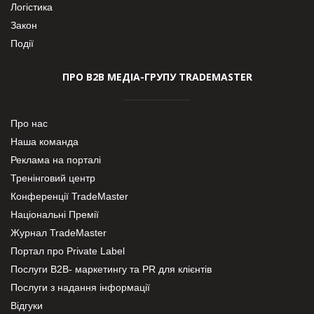
Логістика
Закон
Події
ПРО В2В МЕДІА-ГРУПУ TRADEMASTER
Про нас
Наша команда
Реклама на порталі
Тренінговий центр
Конференції TradeMaster
Національні Премії
Журнал TradeMaster
Портал про Private Label
Послуги В2В- маркетингу та PR для клієнтів
Послуги з надання інформації
Відгуки