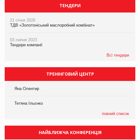
ТЕНДЕРИ
21 січня 2026
ТДВ «Золотоніський маслоробний комбінат»
03 липня 2023
Тендери компанії
Всі тендери
ТРЕНІНГОВИЙ ЦЕНТР
Яна Олентир
Тетяна Ільєнко
повний список
НАЙБЛИЖЧА КОНФЕРЕНЦІЯ