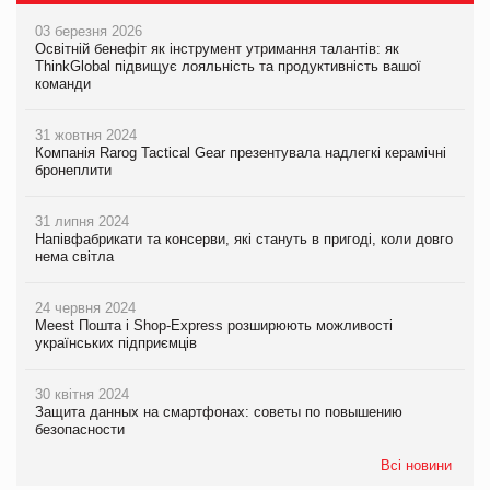
03 березня 2026
Освітній бенефіт як інструмент утримання талантів: як
ThinkGlobal підвищує лояльність та продуктивність вашої
команди
31 жовтня 2024
Компанія Rarog Tactical Gear презентувала надлегкі керамічні
бронеплити
31 липня 2024
Напівфабрикати та консерви, які стануть в пригоді, коли довго
нема світла
24 червня 2024
Meest Пошта і Shop-Express розширюють можливості
українських підприємців
30 квітня 2024
Защита данных на смартфонах: советы по повышению
безопасности
Всі новини