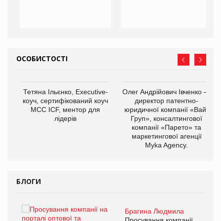
ОСОБИСТОСТІ
,
Тетяна Ільєнко, Executive-
Олег Андрійович Івченко —
ОВ
коуч, сертифікований коуч
директор патентно-
МСС ICF, ментор для
юридичної компанії «Вайз
лідерів
Груп», консалтингової
компанії «Парето» та
маркетингової агенції
Myka Agency.
БЛОГИ
Брагина Людмила
ї
Просування компанії