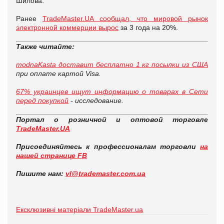
Шилова.
Ранее
TradeMaster.UA сообщал, что мировой рынок
электронной коммерции вырос
за 3 года на 20%.
Также читайте:
modnaKasta доставит бесплатно 1 кг посылки из США
при оплате картой Visa.
67% украинцев ищут информацию о товарах в Сети
перед покупкой
- исследование.
Портал о розничной и оптовой торговле
TradeMaster.UA
Присоединяйтесь к профессионалам торговли
на
нашей странице FB
Пишите нам:
vl@trademaster.com.ua
Ексклюзивні матеріали TradeMaster.ua