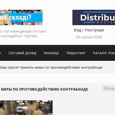
Вхід
Реєстрація
л топ-менеджерів оптової
та роздрібної торгівлі
08 серпня 2026
к
Світовий досвід
Інновації
Маркетинг
Каталог Ком
бака просят принять меры по противодействию контрабанде
06 жов
Ь МЕРЫ ПО ПРОТИВОДЕЙСТВИЮ КОНТРАБАНДЕ