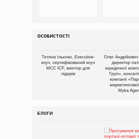
ОСОБИСТОСТІ
арас Ігорович,
Тетяна Ільєнко, Executive-
Олег Андрійович
иробництва ТОВ
коуч, сертифікований коуч
директор пат
Герчак"
МСС ICF, ментор для
юридичної компа
лідерів
Груп», консал
компанії «Пар
маркетингової
Myka Agen
БЛОГИ
Брагина Людмила
Просування компанії на