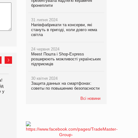
презентувала надлегкі керамічні
бронеплити
31 липня 2024
Напівфабрикати та консерви, які
стануть в пригоді, коли довго нема
світла
24 червня 2024
Meest Пошта і Shop-Express
розширюють можливості українських
підприємців
30 квітня 2024
а!
Kraft Heinz скоротила
Защита данных на смартфонах:
ід
збиток у першому півріччі
советы по повышению безопасности
е у
Всі новини
EVA.UA запустила
кампанію «Хто б знав» про
асортимент, якого покупці
не очікують побачити на
платформі