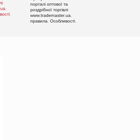
порталі оптової та
роздрібної торгівлі
www.trademaster.ua.
правила. Особливості.
Рекомендації