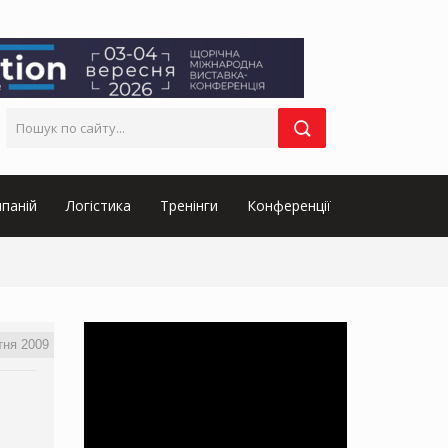
паній
Логістика
Тренінги
Конференції
тня 2009