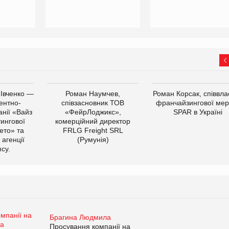
 Івченко —
Роман Наумчев,
Роман Корсак, співвла
ентно-
співзасновник ТОВ
франчайзингової мер
нії «Вайз
«ФейрЛоджикс»,
SPAR в Україні
тингової
комерційний директор
ето» та
FRLG Freight SRL
 агенції
(Румунія)
cy.
Брагина Людмила
Просування компанії на