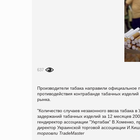
637
Производители табака направили официальное п
противодействия контрабанде табачных изделий
рынка.
"Количество случаев незаконного ввоза табака в 
задержаний табачных изделий за 12 месяцев 2008
гендиректор ассоциации "Укртабак" В.Хоменко,
директор Украинской торговой ассоциации И.Киш
торговли TradeMaster