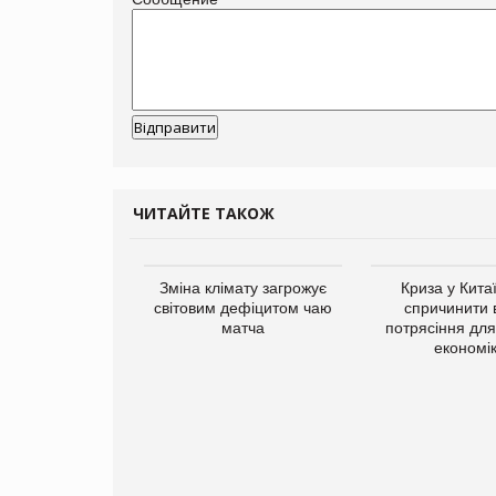
ЧИТАЙТЕ ТАКОЖ
ує виробника
Зміна клімату загрожує
Криза у Кита
добавок Thorne
світовим дефіцитом чаю
спричинити 
матча
потрясіння для 
економі