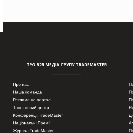
ПРО В2В МЕДІА-ГРУПУ TRADEMASTER
Про нас
П
Наша команда
П
Реклама на порталі
По
Тренінговий центр
Re
Конференції TradeMaster
Д
Національні Премії
А
Журнал TradeMaster
П