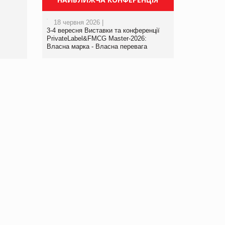
порталі оптової та
роздрібної торгівлі
18 червня 2026 |
www.trademaster.ua.
3-4 вересня Виставки та конференції
правила. Особливості.
PrivateLabel&FMCG Master-2026:
Власна марка - Власна перевага