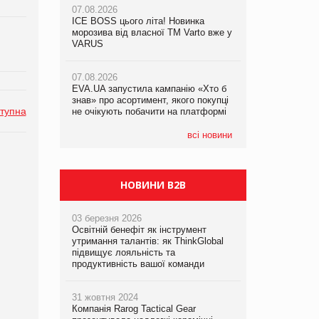
07.08.2026
ICE BOSS цього літа! Новинка
06.08.2026
07.08.2026
морозива від власної ТМ Varto вже у
Смачна новинка для хвостатих: у
Франція заборонила рекламні дзвінки
VARUS
VARUS з’явилися паучі Varto Paw
без згоди клієнтів
expert від власної ТМ Varto!
07.08.2026
EVA.UA запустила кампанію «Хто б
05.08.2026
знав» про асортимент, якого покупці
Мережа супермаркетів VARUS купує
тупна
не очікують побачити на платформі
мережу магазинів формату
convenience store КОЛО: об’єднана
компанія налічуватиме 374 магазини
всі новини
НОВИНИ B2B
03 березня 2026
Освітній бенефіт як інструмент
утримання талантів: як ThinkGlobal
підвищує лояльність та
продуктивність вашої команди
31 жовтня 2024
Компанія Rarog Tactical Gear