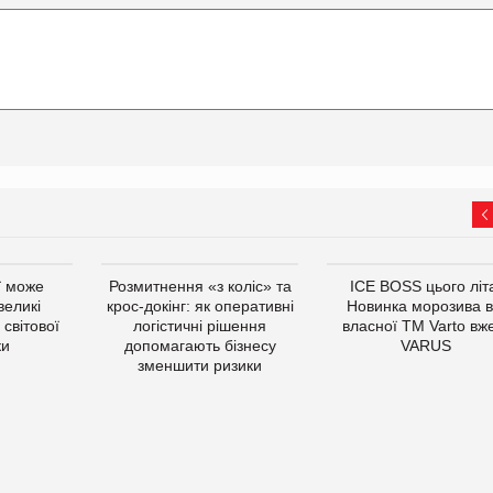
ї може
Розмитнення «з коліс» та
ICE BOSS цього літ
великі
крос-докінг: як оперативні
Новинка морозива в
світової
логістичні рішення
власної ТМ Varto вж
ки
допомагають бізнесу
VARUS
зменшити ризики