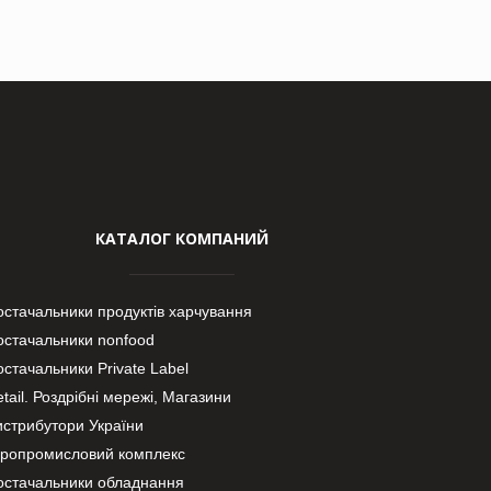
КАТАЛОГ КОМПАНИЙ
остачальники продуктів харчування
остачальники nonfood
стачальники Private Label
tail. Роздрібні мережі, Магазини
истрибутори України
гропромисловий комплекс
остачальники обладнання