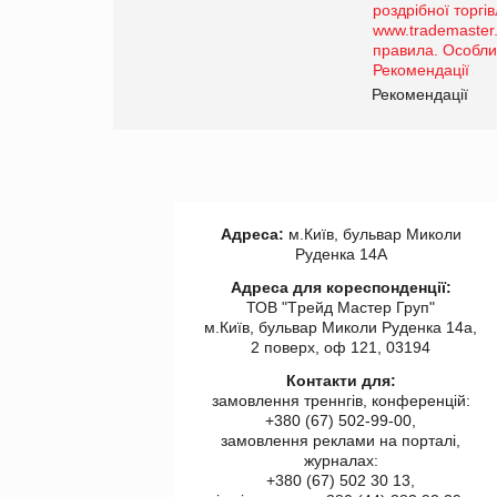
порталі оптової та
роздрібної торгівлі
www.trademaster.ua.
правила. Особливості.
ії
Рекомендації
Адреса:
м.Київ, бульвар Миколи
Руденка 14А
Адреса для кореспонденції:
ТОВ "Tрейд Мастер Груп"
м.Київ, бульвар Миколи Руденка 14а,
2 поверх, оф 121, 03194
Контакти для:
замовлення треннгів, конференцій:
+380 (67) 502-99-00,
замовлення реклами на порталі,
журналах:
+380 (67) 502 30 13,