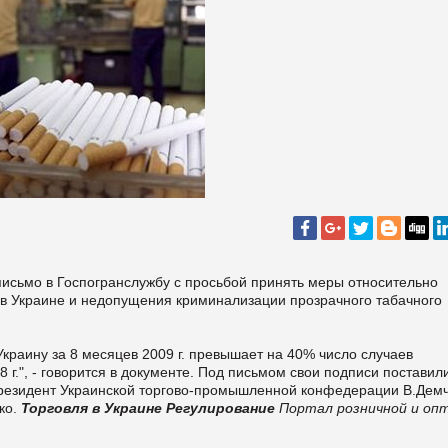
исьмо в Госпогранслужбу с просьбой принять меры относительно
 в Украине и недопущения криминализации прозрачного табачного
Украину за 8 месяцев 2009 г. превышает на 40% число случаев
 г.", - говорится в документе. Под письмом свои подписи поставил
 президент Украинской торгово-промышленной конфедерации В.Демч
ко.
Торговля в Украине
Регулирование
Портал розничной и оп