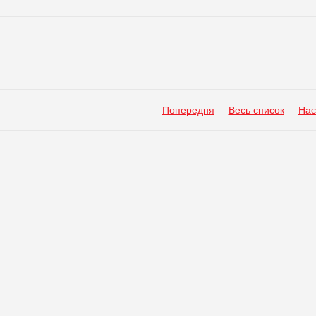
Попередня
Весь список
Нас