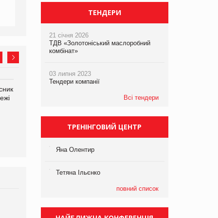
ТЕНДЕРИ
21 січня 2026
ТДВ «Золотоніський маслоробний
комбінат»
03 липня 2023
Тендери компанії
сник
Олексій Логачов-Михайлов
Яна Сараніна, директор
ежі
Файно маркет Директор
Всі тендери
компанії «УкраМарин»
департаменту з
виробництва
ТРЕНІНГОВИЙ ЦЕНТР
Яна Олентир
Тетяна Ільєнко
повний список
Брагина Людмила
Просування компанії на
НАЙБЛИЖЧА КОНФЕРЕНЦІЯ