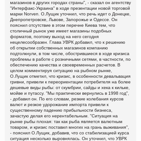
магазинов в других городах страны", - сказал он агентству
"Интерфакс-Украина" в ходе презентации новой торговой
марки Norven. О.Лущик уточнил, что речь идет о Донецке,
Днепропетровске, Львове, Запорожье и Одессе. Он
пояснил отсутствие в этом перечне Киева тем, что
столичный рынок уже имеет магазины подобных
форматов, поэтому выход на него сегодня
нецелесообразен. Глава УВРК добавил, что к решению
об открытии собственных магазинов компанию
подтолкнули, в том числе, обострившиеся в ходе кризиса
проблемы в работе c розничными сетями, в частности, по
обеспечению качества и своевременных расчетов. В
целом комментируя ситуацию на рыбном рынке,
О.Лущик отметил, что кризис, в особенности девальвация
гривни, привели к переориентации потребителя на более
дешевые виды рыбы: от скумбрии, сайды и хека к кильке,
мойве и путассу. "Мы практически вернулись в 1998 год",
- добавил он. По его словам, резкие колебания курсов
валют и резкое удорожание импорта привели к
существенному падению прибыльности бизнеса,
зачастую делая его нерентабельным. "Ситуация на
рынке рыбы плохая: так как рыба является валютным
товаром, и кризис поставил многих на грань выживания",
- пояснил О.Лущик, добавив, что со стабилизацией курса
ситуация несколько выровнялась. Он уточнил, что УВРК