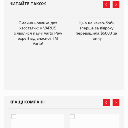
ЧИТАЙТЕ ТАКОЖ
у
Смачна новинка для
Ціна на какао-боби
хвостатих: у VARUS
вперше за півроку
з’явилися паучі Varto Paw
перевищила $5000 за
expert від власної ТМ
тонну
Varto!
КРАЩІ КОМПАНІЇ