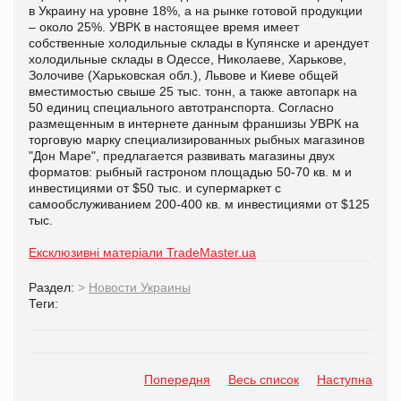
в Украину на уровне 18%, а на рынке готовой продукции
– около 25%. УВРК в настоящее время имеет
собственные холодильные склады в Купянске и арендует
холодильные склады в Одессе, Николаеве, Харькове,
Золочиве (Харьковская обл.), Львове и Киеве общей
вместимостью свыше 25 тыс. тонн, а также автопарк на
50 единиц специального автотранспорта. Согласно
размещенным в интернете данным франшизы УВРК на
торговую марку специализированных рыбных магазинов
"Дон Маре", предлагается развивать магазины двух
форматов: рыбный гастроном площадью 50-70 кв. м и
инвестициями от $50 тыс. и супермаркет с
самообслуживанием 200-400 кв. м инвестициями от $125
тыс.
Ексклюзивні матеріали TradeMaster.ua
Раздел:
>
Новости Украины
Теги:
Попередня
Весь список
Наступна