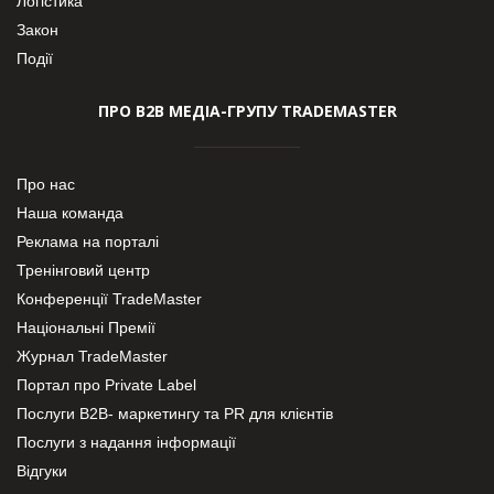
Логістика
Закон
Події
ПРО В2В МЕДІА-ГРУПУ TRADEMASTER
Про нас
Наша команда
Реклама на порталі
Тренінговий центр
Конференції TradeMaster
Національні Премії
Журнал TradeMaster
Портал про Private Label
Послуги В2В- маркетингу та PR для клієнтів
Послуги з надання інформації
Відгуки