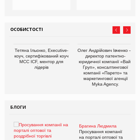
ОСОБИСТОСТІ
,
Тетяна Ільєнко, Executive-
Олег Андрійович Івченко —
ОВ
коуч, сертифікований коуч
директор патентно-
МСС ICF, ментор для
юридичної компанії «Вайз
лідерів
Груп», консалтингової
компанії «Парето» та
маркетингової агенції
Myka Agency.
БЛОГИ
Брагина Людмила
ї
Просування компанії
а
на порталі оптової та