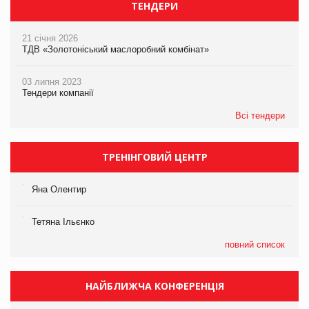
ТЕНДЕРИ
21 січня 2026
ТДВ «Золотоніський маслоробний комбінат»
03 липня 2023
Тендери компанії
Всі тендери
ТРЕНІНГОВИЙ ЦЕНТР
Яна Олентир
Тетяна Ільєнко
повний список
НАЙБЛИЖЧА КОНФЕРЕНЦІЯ