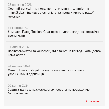
03 березня 2026
Освітній бенефіт як інструмент утримання талантів: як
ThinkGlobal підвищує лояльність та продуктивність вашої
команди
31 жовтня 2024
Компанія Rarog Tactical Gear презентувала надлегкі керамічні
бронеплити
31 липня 2024
Напівфабрикати та консерви, які стануть в пригоді, коли довго
нема світла
24 червня 2024
Meest Пошта і Shop-Express розширюють можливості
українських підприємців
30 квітня 2024
Защита данных на смартфонах: советы по повышению
безопасности
Всі новини