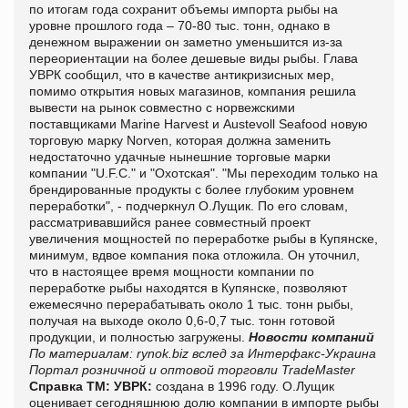
по итогам года сохранит объемы импорта рыбы на
уровне прошлого года – 70-80 тыс. тонн, однако в
денежном выражении он заметно уменьшится из-за
переориентации на более дешевые виды рыбы. Глава
УВРК сообщил, что в качестве антикризисных мер,
помимо открытия новых магазинов, компания решила
вывести на рынок совместно с норвежскими
поставщиками Marine Harvest и Austevoll Seafood новую
торговую марку Norven, которая должна заменить
недостаточно удачные нынешние торговые марки
компании "U.F.C." и "Охотская". "Мы переходим только на
брендированные продукты с более глубоким уровнем
переработки", - подчеркнул О.Лущик. По его словам,
рассматривавшийся ранее совместный проект
увеличения мощностей по переработке рыбы в Купянске,
минимум, вдвое компания пока отложила. Он уточнил,
что в настоящее время мощности компании по
переработке рыбы находятся в Купянске, позволяют
ежемесячно перерабатывать около 1 тыс. тонн рыбы,
получая на выходе около 0,6-0,7 тыс. тонн готовой
продукции, и полностью загружены.
Новости компаний
По материалам: rynok.biz вслед за Интерфакс-Украина
Портал розничной и оптовой торговли TradeMaster
Справка ТМ:
УВРК:
создана в 1996 году. О.Лущик
оценивает сегодняшнюю долю компании в импорте рыбы