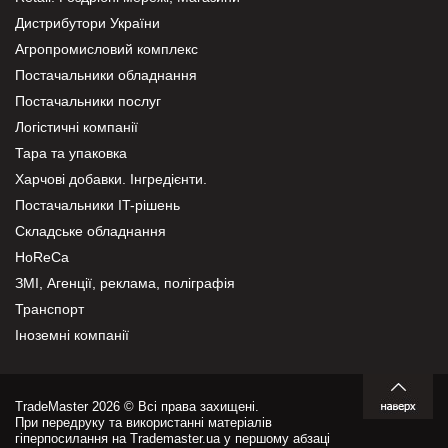
Дистрибутори України
Агропромисловий комплекс
Постачальники обладнання
Постачальники послуг
Логістичні компанії
Тара та упаковка
Харчові добавки. Інгредієнти.
Постачальники IT-рішень
Складське обладнання
HoReCa
ЗМІ, Агенції, реклама, поліграфія
Транспорт
Іноземні компанії
TradeMaster 2026 © Всі права захищені.
При передруку та використанні матеріалів
гіперпосилання на Trademaster.ua у першому абзаці