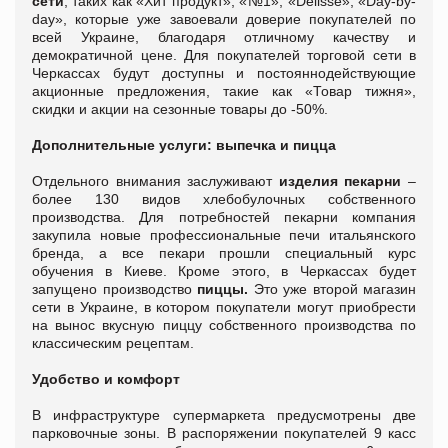
сети
, таких как «Хит продукт», «№1», «Delisse», «Day-by-
day», которые уже завоевали доверие покупателей по
всей Украине, благодаря отличному качеству и
демократичной цене. Для покупателей торговой сети в
Черкассах будут доступны и постояннодействующие
акционные предложения, такие как «Товар тижня»,
скидки и акции на сезонные товары до -50%.
Дополнительные услуги: выпечка и пицца
Отдельного внимания заслуживают
изделия пекарни
–
более 130 видов хлебобулочных собственного
производства. Для потребностей пекарни компания
закупила новые профессиональные печи итальянского
бренда, а все пекари прошли специальный курс
обучения в Киеве. Кроме этого, в Черкассах будет
запущено производство
пиццы.
Это уже второй магазин
сети в Украине, в котором покупатели могут приобрести
на вынос вкусную пиццу собственного производства по
классическим рецептам.
Удобство и комфорт
В инфраструктуре супермаркета предусмотрены две
парковочные зоны. В распоряжении покупателей 9 касс