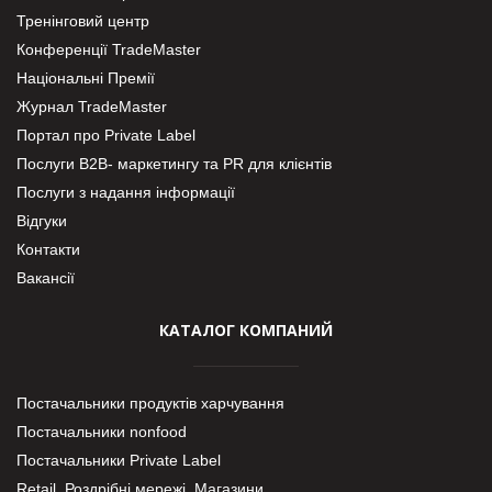
Тренінговий центр
Конференції TradeMaster
Національні Премії
Журнал TradeMaster
Портал про Private Label
Послуги В2В- маркетингу та PR для клієнтів
Послуги з надання інформації
Відгуки
Контакти
Вакансії
КАТАЛОГ КОМПАНИЙ
Постачальники продуктів харчування
Постачальники nonfood
Постачальники Private Label
Retail. Роздрібні мережі, Магазини