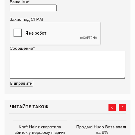
Ваше імя
*
Захист від СПАМ
Сообщение
*
ЧИТАЙТЕ ТАКОЖ
ам
Kraft Heinz скоротила
Продажі Hugo Boss впали
іше
збиток у першому півріччі
на 9%