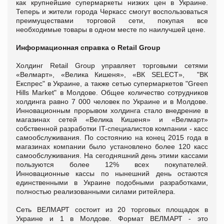
как крупнейшие супермаркеты низких цен в Украине.
Теперь и жители города Черкасс смогут воспользоваться
преимуществами торговой сети, покупая все
необходимые товары в одном месте по наилучшей цене.
Информационная справка о Retail Group
Холдинг Retail Group управляет торговыми сетями
«Велмарт», «Велика Кишеня», «ВК SELECT», "ВК
Експрес" в Украине, а также сетью супермаркетов "Green
Hills Market" в Молдове. Общее количество сотрудников
холдинга равно 7 000 человек по Украине и в Молдове.
Инновационным прорывом холдинга стало внедрение в
магазинах сетей «Велика Кишеня» и «Велмарт»
собственной разработки IT-специалистов компании - касс
самообслуживания. По состоянию на конец 2015 года в
магазинах компании было установлено более 120 касс
самообслуживания. На сегодняшний день этими кассами
пользуются более 12% всех покупателей.
Инновационные кассы по нынешний день остаются
единственными в Украине подобными разработками,
полностью реализованными силами ритейлера.
Сеть ВЕЛМАРТ состоит из 20 торговых площадок в
Украине и 1 в Молдове. Формат ВЕЛМАРТ - это