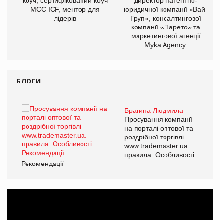
ОВ
коуч, сертифікований коуч
директор патентно-
МСС ICF, ментор для
юридичної компанії «Вайз
лідерів
Груп», консалтингової
компанії «Парето» та
маркетингової агенції
Myka Agency.
БЛОГИ
Брагина Людмила
ї
Просування компанії
а
на порталі оптової та
роздрібної торгівлі
www.trademaster.ua.
і.
правила. Особливості.
Рекомендації
Ре