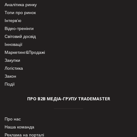
Аналітика ринку
Топи про ринок
Інтерв’ю
Відео-тренінги
Світовий досвід
Інновації
Маркетинг&Продажі
Закупки
Логістика
Закон
Події
ПРО В2В МЕДІА-ГРУПУ TRADEMASTER
Про нас
Наша команда
Реклама на порталі