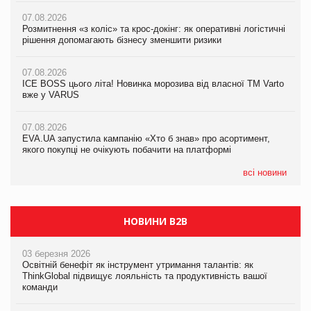
07.08.2026
07.08.2026
Розмитнення «з коліс» та крос-докінг: як оперативні логістичні
07.08.2026
Kraft Heinz скоротила збиток у першому півріччі
рішення допомагають бізнесу зменшити ризики
EVA.UA запустила кампанію «Хто б знав» про асортимент,
якого покупці не очікують побачити на платформі
07.08.2026
07.08.2026
Продажі Hugo Boss впали на 9%
ICE BOSS цього літа! Новинка морозива від власної ТМ Varto
06.08.2026
вже у VARUS
Смачна новинка для хвостатих: у VARUS з’явилися паучі
07.08.2026
Varto Paw expert від власної ТМ Varto!
Франція заборонила рекламні дзвінки без згоди клієнтів
07.08.2026
EVA.UA запустила кампанію «Хто б знав» про асортимент,
05.08.2026
якого покупці не очікують побачити на платформі
Мережа супермаркетів VARUS купує мережу магазинів
формату convenience store КОЛО: об’єднана компанія
налічуватиме 374 магазини
всі новини
НОВИНИ B2B
03 березня 2026
Освітній бенефіт як інструмент утримання талантів: як
ThinkGlobal підвищує лояльність та продуктивність вашої
команди