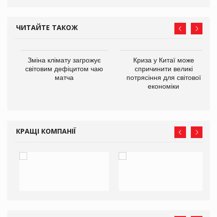
ЧИТАЙТЕ ТАКОЖ
Зміна клімату загрожує
Криза у Китаї може
ne
світовим дефіцитом чаю
спричинити великі
матча
потрясіння для світової
економіки
КРАЩІ КОМПАНІЇ