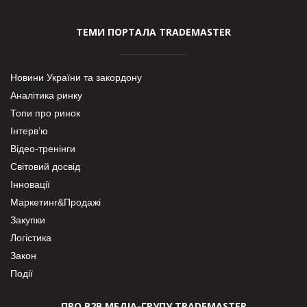
ТЕМИ ПОРТАЛА TRADEMASTER
Новини України та закордону
Аналітика ринку
Топи про ринок
Інтерв’ю
Відео-тренінги
Світовий досвід
Інновації
Маркетинг&Продажі
Закупки
Логістика
Закон
Події
ПРО В2В МЕДІА-ГРУПУ TRADEMASTER