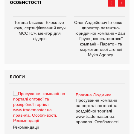
ОСОБИСТОСТІ
,
Тетяна Ільєнко, Executive-
Олег Андрійович Івченко —
ОВ
коуч, сертифікований коуч
директор патентно-
МСС ICF, ментор для
юридичної компанії «Вайз
лідерів
Груп», консалтингової
компанії «Парето» та
маркетингової агенції
Myka Agency.
БЛОГИ
Брагина Людмила
ї
Просування компанії
а
на порталі оптової та
роздрібної торгівлі
www.trademaster.ua.
і.
правила. Особливості.
Рекомендації
Ре