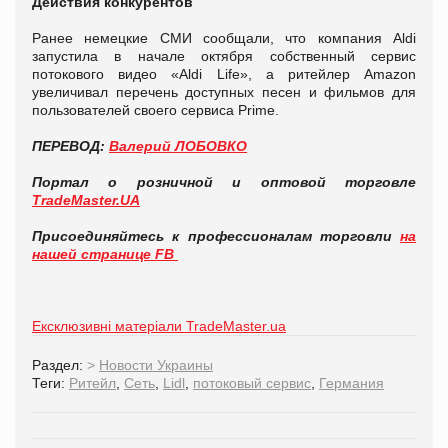
Действия конкурентов
Ранее немецкие СМИ сообщали, что компания Aldi
запустила в начале октября собственный сервис
потокового видео «Aldi Life», а ритейлер Amazon
увеличивал перечень доступных песен и фильмов для
пользователей своего сервиса Prime.
ПЕРЕВОД:
Валерий ЛОБОВКО
Портал о розничной и оптовой торговле
TradeMaster.UA
Присоединяйтесь к профессионалам торговли
на
нашей странице FB
Ексклюзивні матеріали TradeMaster.ua
Раздел:
>
Новости Украины
Теги:
Ритейл
,
Сеть
,
Lidl
,
потоковый сервис
,
Германия