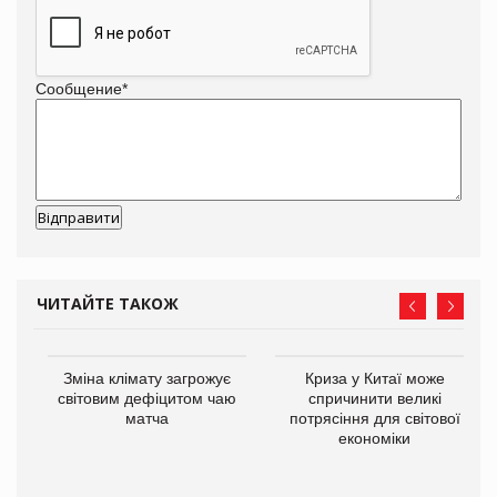
Сообщение
*
ЧИТАЙТЕ ТАКОЖ
Зміна клімату загрожує
Криза у Китаї може
ne
світовим дефіцитом чаю
спричинити великі
матча
потрясіння для світової
економіки