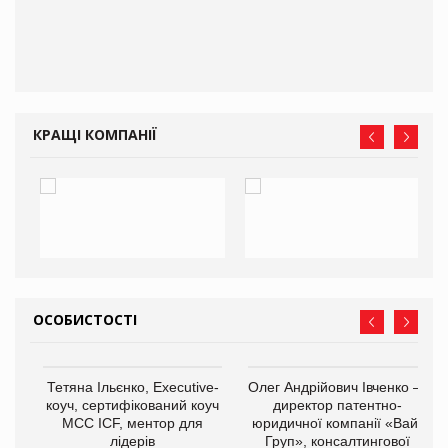
КРАЩІ КОМПАНІЇ
ОСОБИСТОСТІ
,
Тетяна Ільєнко, Executive-
Олег Андрійович Івченко —
ОВ
коуч, сертифікований коуч
директор патентно-
МСС ICF, ментор для
юридичної компанії «Вайз
лідерів
Груп», консалтингової