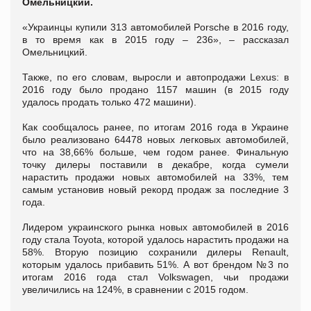
Омельницкий.
«Украинцы купили 313 автомобилей Porsche в 2016 году,
в то время как в 2015 году – 236», – рассказал
Омельницкий.
Также, по его словам, выросли и автопродажи Lexus: в
2016 году было продано 1157 машин (в 2015 году
удалось продать только 472 машини).
Как сообщалось ранее, по итогам 2016 года в Украине
было реализовано 64478 новых легковых автомобилей,
что на 38,66% больше, чем годом ранее. Финальную
точку дилеры поставили в декабре, когда сумели
нарастить продажи новых автомобилей на 33%, тем
самым установив новый рекорд продаж за последние 3
года.
Лидером украинского рынка новых автомобилей в 2016
году стала Toyota, которой удалось нарастить продажи на
58%. Вторую позицию сохранили дилеры Renault,
которым удалось прибавить 51%. А вот брендом №3 по
итогам 2016 года стал Volkswagen, чьи продажи
увеличились на 124%, в сравнении с 2015 годом.