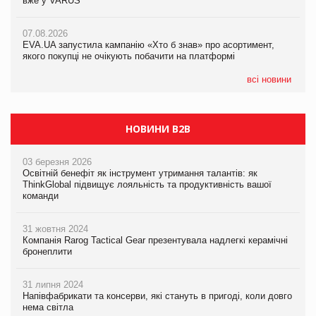
вже у VARUS
Смачна новинка для хвостатих: у VARUS з’явилися паучі
07.08.2026
Varto Paw expert від власної ТМ Varto!
Франція заборонила рекламні дзвінки без згоди клієнтів
07.08.2026
EVA.UA запустила кампанію «Хто б знав» про асортимент,
05.08.2026
якого покупці не очікують побачити на платформі
Мережа супермаркетів VARUS купує мережу магазинів
формату convenience store КОЛО: об’єднана компанія
налічуватиме 374 магазини
всі новини
НОВИНИ B2B
03 березня 2026
Освітній бенефіт як інструмент утримання талантів: як
ThinkGlobal підвищує лояльність та продуктивність вашої
команди
31 жовтня 2024
Компанія Rarog Tactical Gear презентувала надлегкі керамічні
бронеплити
31 липня 2024
Напівфабрикати та консерви, які стануть в пригоді, коли довго
нема світла