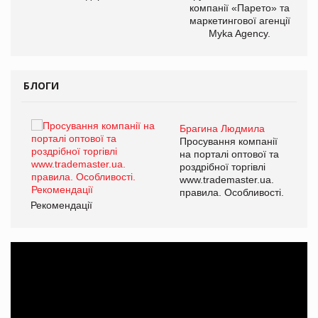
компанії «Парето» та
маркетингової агенції
Myka Agency.
БЛОГИ
Брагина Людмила
ї
Просування компанії
а
на порталі оптової та
роздрібної торгівлі
www.trademaster.ua.
і.
правила. Особливості.
Рекомендації
Ре