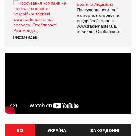
Брагина Людмила
ї
Просування компанії
а
на порталі оптової та
роздрібної торгівлі
www.trademaster.ua.
і.
правила. Особливості.
Рекомендації
Ре
ВСІ
УКРАЇНА
ЗАКОРДОННІ