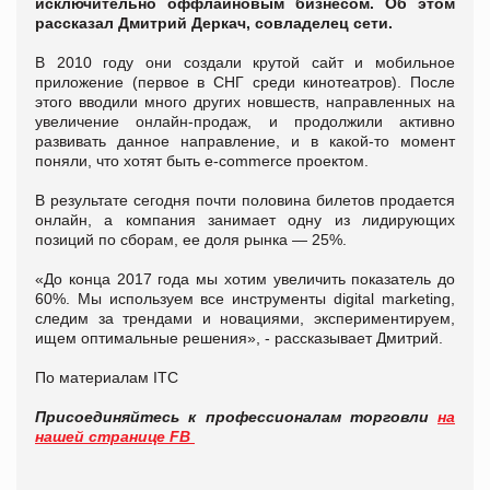
исключительно оффлайновым бизнесом. Об этом
рассказал Дмитрий Деркач, совладелец сети.
В 2010 году они создали крутой сайт и мобильное
приложение (первое в СНГ среди кинотеатров). После
этого вводили много других новшеств, направленных на
увеличение онлайн-продаж, и продолжили активно
развивать данное направление, и в какой-то момент
поняли, что хотят быть e-commerce проектом.
В результате сегодня почти половина билетов продается
онлайн, а компания занимает одну из лидирующих
позиций по сборам, ее доля рынка — 25%.
«До конца 2017 года мы хотим увеличить показатель до
60%. Мы используем все инструменты digital marketing,
следим за трендами и новациями, экспериментируем,
ищем оптимальные решения», - рассказывает Дмитрий.
По материалам ITC
Присоединяйтесь к профессионалам торговли
на
нашей странице FB