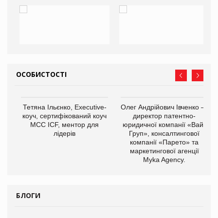
ОСОБИСТОСТІ
,
Тетяна Ільєнко, Executive-
Олег Андрійович Івченко —
ОВ
коуч, сертифікований коуч
директор патентно-
МСС ICF, ментор для
юридичної компанії «Вайз
лідерів
Груп», консалтингової
компанії «Парето» та
маркетингової агенції
Myka Agency.
БЛОГИ