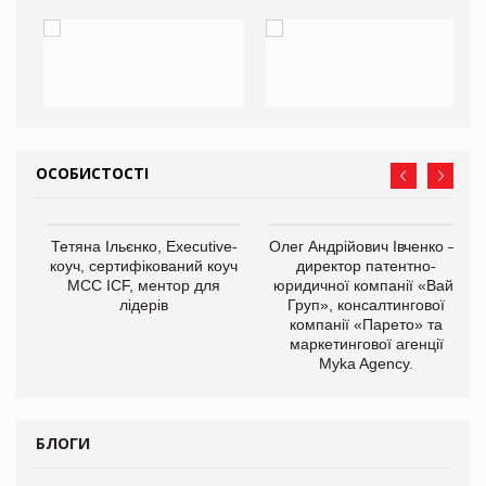
ОСОБИСТОСТІ
,
Тетяна Ільєнко, Executive-
Олег Андрійович Івченко —
ОВ
коуч, сертифікований коуч
директор патентно-
МСС ICF, ментор для
юридичної компанії «Вайз
лідерів
Груп», консалтингової
компанії «Парето» та
маркетингової агенції
Myka Agency.
БЛОГИ