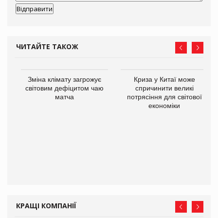
ЧИТАЙТЕ ТАКОЖ
Зміна клімату загрожує
Криза у Китаї може
ne
світовим дефіцитом чаю
спричинити великі
матча
потрясіння для світової
економіки
КРАЩІ КОМПАНІЇ