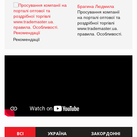
Брагина Людмила
ї
Просування компанії
а
на порталі оптової та
роздрібної торгівлі
www.trademaster.ua.
і.
правила. Особливості.
Рекомендації
Ре
ВСІ
УКРАЇНА
ЗАКОРДОННІ