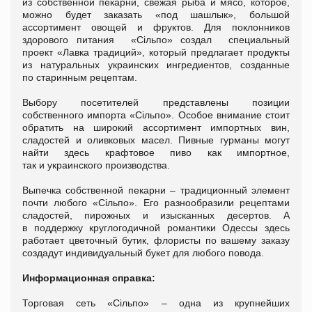
из собственной пекарни, свежая рыба и мясо, которое,
можно будет заказать «под шашлык», большой
ассортимент овощей и фруктов. Для поклонников
здорового питания «Сільпо» создал специальный
проект «Лавка традиций», который предлагает продукты
из натуральных украинских ингредиентов, созданные
по старинным рецептам.
Выбору посетителей представлены позиции
собственного импорта «Сільпо». Особое внимание стоит
обратить на широкий ассортимент импортных вин,
сладостей и оливковых масел. Пивные гурманы могут
найти здесь крафтовое пиво как импортное,
так и украинского производства.
Выпечка собственной пекарни – традиционный элемент
почти любого «Сільпо». Его разнообразили рецептами
сладостей, пирожных и изысканных десертов. А
в поддержку круглогодичной романтики Одессы здесь
работает цветочный бутик, флористы по вашему заказу
создадут индивидуальный букет для любого повода.
Информационная справка:
Торговая сеть «Сільпо» – одна из крупнейших