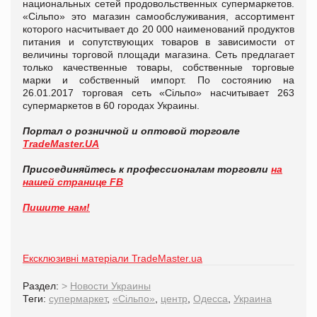
национальных сетей продовольственных супермаркетов.
«Сільпо» это магазин самообслуживания, ассортимент
которого насчитывает до 20 000 наименований продуктов
питания и сопутствующих товаров в зависимости от
величины торговой площади магазина. Сеть предлагает
только качественные товары, собственные торговые
марки и собственный импорт. По состоянию на
26.01.2017 торговая сеть «Сільпо» насчитывает 263
супермаркетов в 60 городах Украины.
Портал о розничной и оптовой торговле
TradeMaster.UA
Присоединяйтесь к профессионалам торговли
на
нашей странице FB
Пишите нам!
Ексклюзивні матеріали TradeMaster.ua
Раздел:
>
Новости Украины
Теги:
супермаркет
,
«Сільпо»
,
центр
,
Одесса
,
Украина