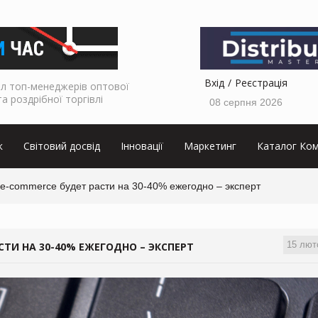
Вхід
Реєстрація
л топ-менеджерів оптової
та роздрібної торгівлі
08 серпня 2026
к
Світовий досвід
Інновації
Маркетинг
Каталог Ком
e-commerce будет расти на 30-40% ежегодно – эксперт
15 лют
ТИ НА 30-40% ЕЖЕГОДНО – ЭКСПЕРТ