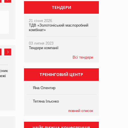
ТЕНДЕРИ
21 січня 2026
ТДВ «Золотоніський маслоробний
комбінат»
03 липня 2023
Тендери компанії
Всі тендери
сник
Олексій Логачов-Михайлов
Яна Сараніна, директор
ТРЕНІНГОВИЙ ЦЕНТР
ежі
Файно маркет Директор
компанії «УкраМарин»
департаменту з
виробництва
Яна Олентир
Тетяна Ільєнко
повний список
НАЙБЛИЖЧА КОНФЕРЕНЦІЯ