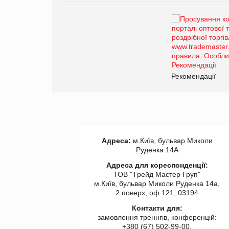
Брагина Людмила
Просування компанії на
порталі оптової та
роздрібної торгівлі
www.trademaster.ua.
правила. Особливості.
ії
Рекомендації
Адреса:
м.Київ, бульвар Миколи
Руденка 14А
Адреса для кореспонденції:
ТОВ "Tрейд Мастер Груп"
м.Київ, бульвар Миколи Руденка 14а,
2 поверх, оф 121, 03194
Контакти для:
замовлення треннгів, конференцій:
+380 (67) 502-99-00,