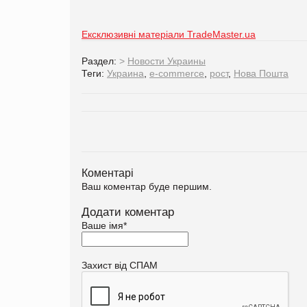
Ексклюзивні матеріали TradeMaster.ua
Раздел:
>
Новости Украины
Теги:
Украина
,
e-commerce
,
рост
,
Нова Пошта
Коментарі
Ваш коментар буде першим.
Додати коментар
Ваше імя
*
Захист від СПАМ