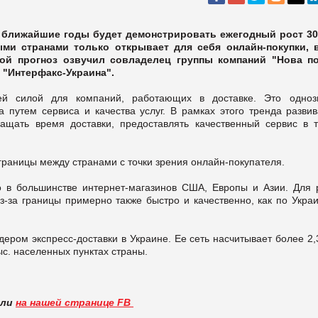
 ближайшие годы будет демонстрировать ежегодный рост 30
ми странами только открывает для себя онлайн-покупки, 
кой прогноз озвучил совладелец группы компаний "Нова п
 "Интерфакс-Украина".
щей силой для компаний, работающих в доставке. Это одноз
а путем сервиса и качества услуг. В рамках этого тренда развив
ращать время доставки, предоставлять качественный сервис в т
раницы между странами с точки зрения онлайн-покупателя.
но в большинстве интернет-магазинов США, Европы и Азии. Для 
з-за границы примерно также быстро и качественно, как по Украи
дером экспресс-доставки в Украине. Ее сеть насчитывает более 2,
ыс. населенных пунктах страны.
вли
на нашей странице FB