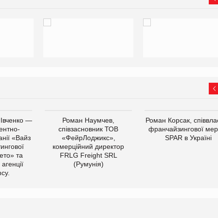
 Івченко —
Роман Наумчев,
Роман Корсак, співвла
ентно-
співзасновник ТОВ
франчайзингової мер
нії «Вайз
«ФейрЛоджикс»,
SPAR в Україні
тингової
комерційний директор
ето» та
FRLG Freight SRL
 агенції
(Румунія)
cy.