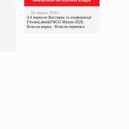
Брагина Людмила
18 червня 2026 |
Просування компанії на
3-4 вересня Виставки та конференції
порталі оптової та
PrivateLabel&FMCG Master-2026:
Власна марка - Власна перевага
роздрібної торгівлі
www.trademaster.ua.
правила. Особливості.