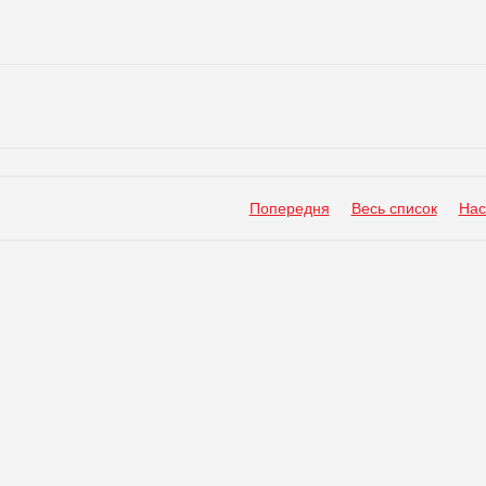
Попередня
Весь список
Нас