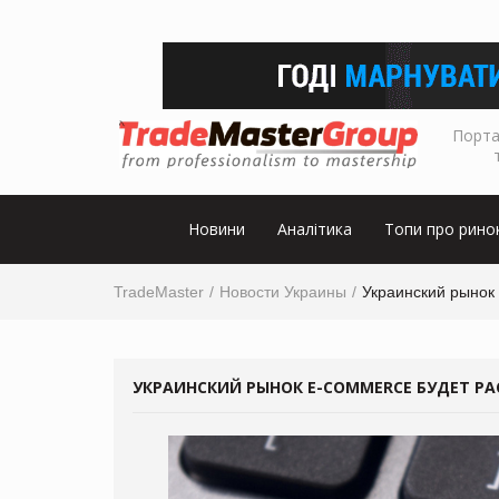
Порта
Новини
Аналітика
Топи про рино
TradeMaster
Новости Украины
Украинский рынок 
УКРАИНСКИЙ РЫНОК E-COMMERCE БУДЕТ РАС