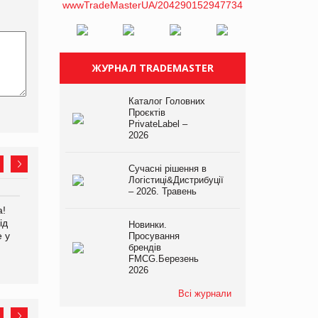
ЖУРНАЛ TRADEMASTER
Каталог Головних
Проєктів
PrivateLabel –
2026
Сучасні рішення в
Логістиці&Дистрибуції
– 2026. Травень
а!
EVA.UA запустила
Kraft Heinz скоротила
ід
кампанію «Хто б знав» про
збиток у першому півріччі
Новинки.
е у
асортимент, якого покупці
Просування
брендів
не очікують побачити на
FMCG.Березень
платформі
2026
Всі журнали