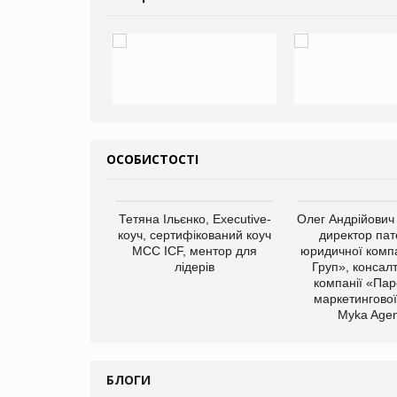
ОСОБИСТОСТІ
арас Ігорович,
Тетяна Ільєнко, Executive-
Олег Андрійович
иробництва ТОВ
коуч, сертифікований коуч
директор пат
Герчак"
МСС ICF, ментор для
юридичної компа
лідерів
Груп», консал
компанії «Пар
маркетингової
Myka Agen
БЛОГИ