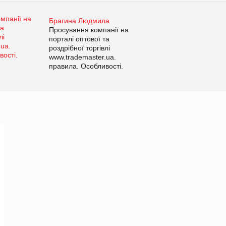
Брагина Людмила
Просування компанії на
порталі оптової та
роздрібної торгівлі
www.trademaster.ua.
правила. Особливості.
Рекомендації