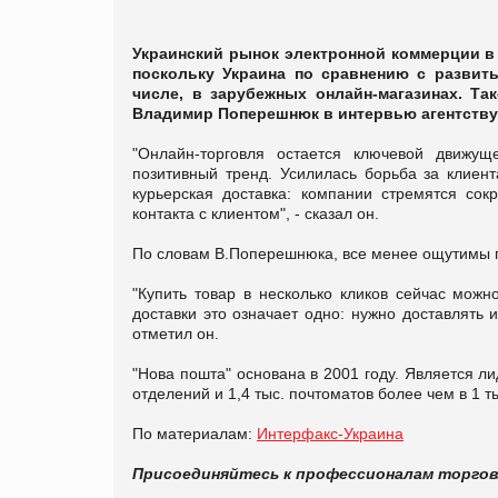
Украинский рынок электронной коммерции в
поскольку Украина по сравнению с развиты
числе, в зарубежных онлайн-магазинах. Та
Владимир Поперешнюк в интервью агентству
"Онлайн-торговля остается ключевой движу
позитивный тренд. Усилилась борьба за клиент
курьерская доставка: компании стремятся сок
контакта с клиентом", - сказал он.
По словам В.Поперешнюка, все менее ощутимы г
"Купить товар в несколько кликов сейчас мож
доставки это означает одно: нужно доставлять и
отметил он.
"Нова пошта" основана в 2001 году. Является ли
отделений и 1,4 тыс. почтоматов более чем в 1 т
По материалам:
Интерфакс-Украина
Присоединяйтесь к профессионалам торго