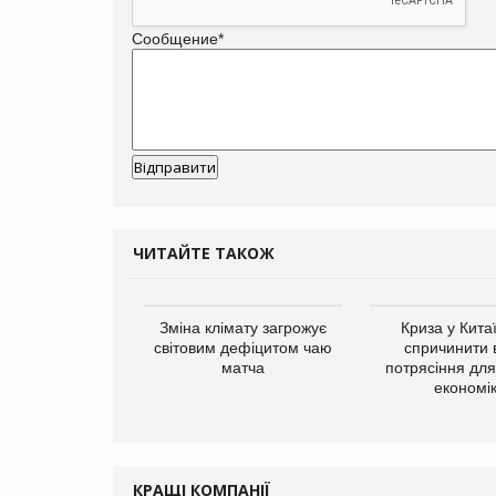
Сообщение
*
ЧИТАЙТЕ ТАКОЖ
ує виробника
Зміна клімату загрожує
Криза у Кита
добавок Thorne
світовим дефіцитом чаю
спричинити 
матча
потрясіння для 
економі
КРАЩІ КОМПАНІЇ