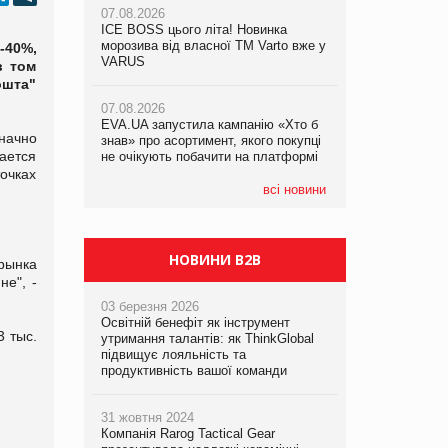
07.08.2026
ICE BOSS цього літа! Новинка
06.08.2026
07.08.2026
морозива від власної ТМ Varto вже у
Смачна новинка для хвостатих: у
-40%,
Франція заборонила рекламні дзвінки
VARUS
VARUS з’явилися паучі Varto Paw
в том
без згоди клієнтів
expert від власної ТМ Varto!
ошта"
07.08.2026
EVA.UA запустила кампанію «Хто б
05.08.2026
начно
знав» про асортимент, якого покупці
Мережа супермаркетів VARUS купує
ается
не очікують побачити на платформі
мережу магазинів формату
convenience store КОЛО: об’єднана
очках
компанія налічуватиме 374 магазини
всі новини
НОВИНИ B2B
рынка
не", -
03 березня 2026
Освітній бенефіт як інструмент
3 тыс.
утримання талантів: як ThinkGlobal
підвищує лояльність та
продуктивність вашої команди
31 жовтня 2024
Компанія Rarog Tactical Gear