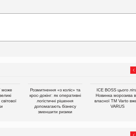
ї може
Розмитнення «з коліс» та
ICE BOSS цього літ
великі
крос-докінг: як оперативні
Новинка морозива в
світової
логістичні рішення
власної ТМ Varto вж
ки
допомагають бізнесу
VARUS
зменшити ризики