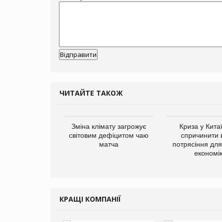
ЧИТАЙТЕ ТАКОЖ
ує виробника
Зміна клімату загрожує
Криза у Кита
добавок Thorne
світовим дефіцитом чаю
спричинити 
матча
потрясіння для 
економі
КРАЩІ КОМПАНІЇ