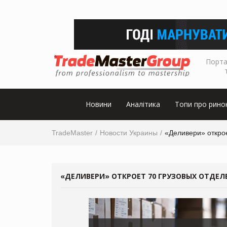
Порта
Новини
Аналітика
Топи про рино
TradeMaster
Новости Украины
«Деливери» открое
«ДЕЛИВЕРИ» ОТКРОЕТ 70 ГРУЗОВЫХ ОТДЕЛ