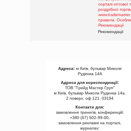
Просування компанії на
порталі оптової та
роздрібної торгівлі
www.trademaster.ua.
правила. Особливості.
ії
Рекомендації
Адреса:
м.Київ, бульвар Миколи
Руденка 14А
Адреса для кореспонденції:
ТОВ "Tрейд Мастер Груп"
м.Київ, бульвар Миколи Руденка 14а,
2 поверх, оф 121, 03194
Контакти для:
замовлення треннгів, конференцій:
+380 (67) 502-99-00,
замовлення реклами на порталі,
журналах: