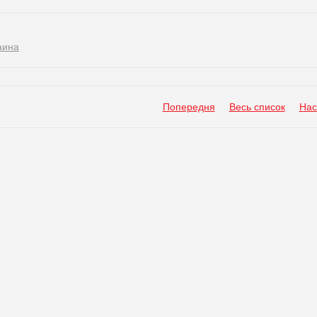
аина
Попередня
Весь список
Нас