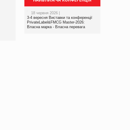
Просування компанії на
порталі оптової та
18 червня 2026 |
роздрібної торгівлі
3-4 вересня Виставки та конференції
www.trademaster.ua.
PrivateLabel&FMCG Master-2026:
правила. Особливості.
Власна марка - Власна перевага