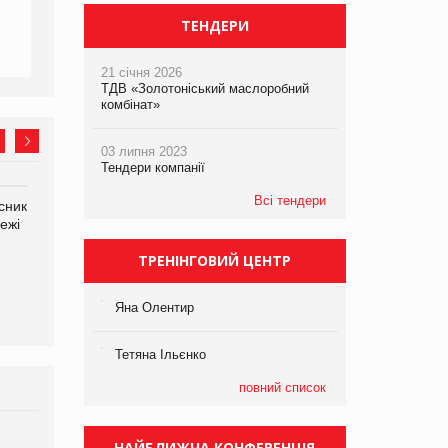
ТЕНДЕРИ
21 січня 2026
ТДВ «Золотоніський маслоробний
комбінат»
03 липня 2023
Тендери компанії
Всі тендери
сник
Олексій Логачов-Михайлов
Яна Сараніна, директор
ежі
Файно маркет Директор
компанії «УкраМарин»
департаменту з
ТРЕНІНГОВИЙ ЦЕНТР
виробництва
Яна Олентир
Тетяна Ільєнко
повний список
НАЙБЛИЖЧА КОНФЕРЕНЦІЯ
Брагина Людмила