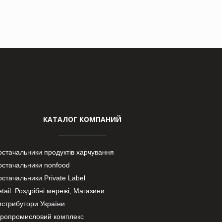
КАТАЛОГ КОМПАНИЙ
остачальники продуктів харчування
остачальники nonfood
стачальники Private Label
tail. Роздрібні мережі, Магазини
истрибутори України
гропромисловий комплекс