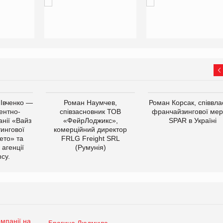
 Івченко —
Роман Наумчев,
Роман Корсак, співвла
ентно-
співзасновник ТОВ
франчайзингової мер
нії «Вайз
«ФейрЛоджикс»,
SPAR в Україні
тингової
комерційний директор
ето» та
FRLG Freight SRL
 агенції
(Румунія)
cy.
Брагина Людмила