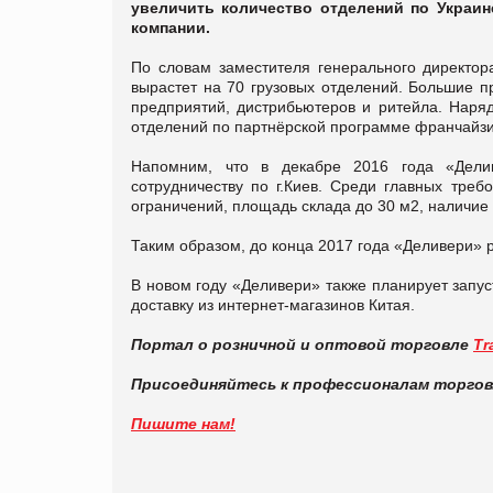
увеличить количество отделений по Украи
компании.
По словам заместителя генерального директор
вырастет на 70 грузовых отделений. Большие п
предприятий, дистрибьютеров и ритейла. Наряд
отделений по партнёрской программе франчайзи
Напомним, что в декабре 2016 года «Делив
сотрудничеству по г.Киев. Среди главных тре
ограничений, площадь склада до 30 м2, наличие
Таким образом, до конца 2017 года «Деливери» 
В новом году «Деливери» также планирует запу
доставку из интернет-магазинов Китая.
Портал о розничной и оптовой торговле
Tr
Присоединяйтесь к профессионалам торго
Пишите нам!