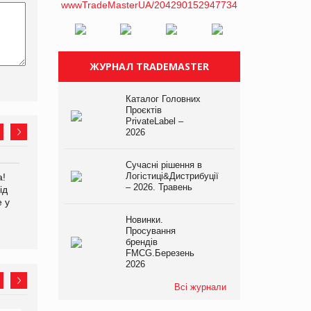
ЖУРНАЛ TRADEMASTER
Каталог Головних
Проєктів
PrivateLabel –
2026
Сучасні рішення в
Логістиці&Дистрибуції
а!
EVA.UA запустила
Kraft Heinz скоротила
– 2026. Травень
ід
кампанію «Хто б знав» про
збиток у першому півріччі
е у
асортимент, якого покупці
не очікують побачити на
Новинки.
платформі
Просування
брендів
FMCG.Березень
2026
Всі журнали