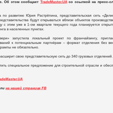
не. Об этом сообщает
TradeMaster.UA
со ссылкой на пресс-с
а по развитию Юрия Растрёпина, представительская сеть «Дели
редставительства будут открываться вблизи объектов производств
у с этим уже в 1-ом квартале текущего года планируется открыт
нга в населенных пунктах.
ери» запустила локальный проект по франчайзингу, пригла
бований к потенциальным партнёрам – формат отделения без ве
 рампы не обязательно.
расширит свою представительскую сеть до 340 грузовых отделений.
стить специальное предложение для строительной отрасли и обесп
adeMaster.UA
вли
на нашей странице FB