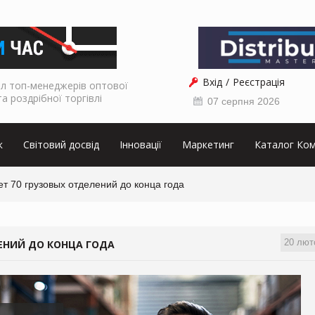
Вхід
Реєстрація
л топ-менеджерів оптової
та роздрібної торгівлі
07 серпня 2026
к
Світовий досвід
Інновації
Маркетинг
Каталог Ком
т 70 грузовых отделений до конца года
20 лют
ЕНИЙ ДО КОНЦА ГОДА