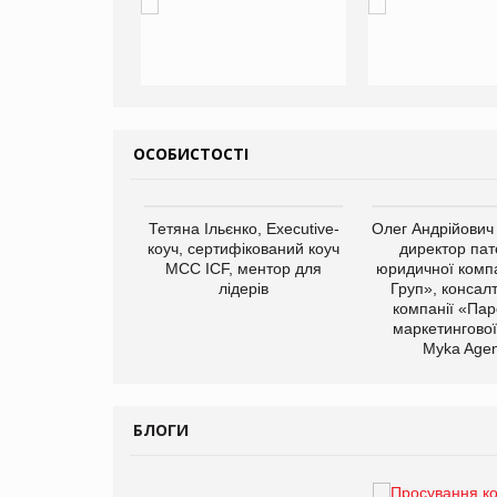
ОСОБИСТОСТІ
арас Ігорович,
Тетяна Ільєнко, Executive-
Олег Андрійович
иробництва ТОВ
коуч, сертифікований коуч
директор пат
Герчак"
МСС ICF, ментор для
юридичної компа
лідерів
Груп», консал
компанії «Пар
маркетингової
Myka Agen
БЛОГИ
Брагина Людмила