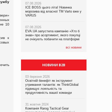
лужбу
07.08.2026
ICE BOSS цього літа! Новинка
06.08.2026
07.08.2026
морозива від власної ТМ Varto вже у
Смачна новинка для хвостатих: у
вери»
Франція заборонила рекламні дзвінки
VARUS
VARUS з’явилися паучі Varto Paw
без згоди клієнтів
expert від власної ТМ Varto!
енных
ие 10
07.08.2026
EVA.UA запустила кампанію «Хто б
05.08.2026
знав» про асортимент, якого покупці
Мережа супермаркетів VARUS купує
сив к
не очікують побачити на платформі
мережу магазинів формату
совых
convenience store КОЛО: об’єднана
компанія налічуватиме 374 магазини
всі новини
НОВИНИ B2B
ечить
03 березня 2026
Освітній бенефіт як інструмент
утримання талантів: як ThinkGlobal
підвищує лояльність та
продуктивність вашої команди
31 жовтня 2024
Компанія Rarog Tactical Gear