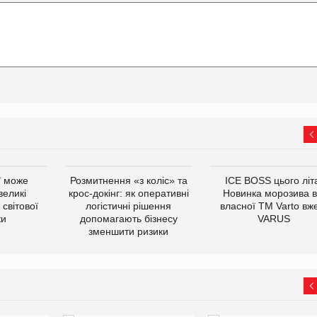
ї може
Розмитнення «з коліс» та
ICE BOSS цього літ
великі
крос-докінг: як оперативні
Новинка морозива в
світової
логістичні рішення
власної ТМ Varto вж
ки
допомагають бізнесу
VARUS
зменшити ризики