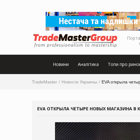
Порта
Новини
Аналітика
Топи про рино
TradeMaster
Новости Украины
EVA открыла четы
EVA ОТКРЫЛА ЧЕТЫРЕ НОВЫХ МАГАЗИНА В 