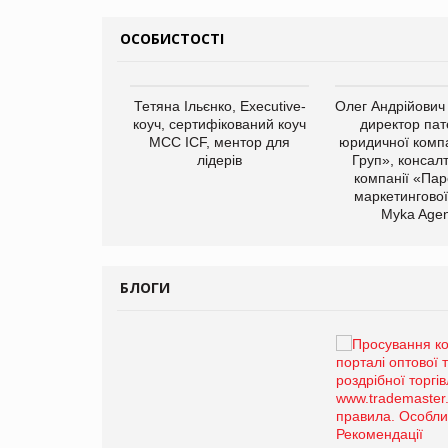
ОСОБИСТОСТІ
арас Ігорович,
Тетяна Ільєнко, Executive-
Олег Андрійович
иробництва ТОВ
коуч, сертифікований коуч
директор пат
Герчак"
МСС ICF, ментор для
юридичної компа
лідерів
Груп», консал
компанії «Пар
маркетингової
Myka Agen
БЛОГИ
Брагина Людмила
Просування компанії на
порталі оптової та
роздрібної торгівлі
www.trademaster.ua.
правила. Особливості.