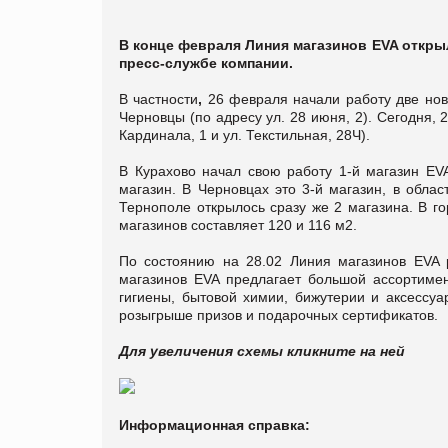
В конце февраля Линия магазинов EVA откры
пресс-службе компании.
В частности
,
26 февраля начали работу две новы
Черновцы (по адресу ул. 28 июня, 2). Сегодня,
Кардинала, 1 и ул. Текстильная, 28Ч).
В Курахово начал свою работу 1-й магазин EVA
магазин. В Черновцах это 3-й магазин, в облас
Тернополе открылось сразу же 2 магазина. В го
магазинов составляет 120 и 116 м2.
По состоянию на 28.02 Линия магазинов EVA 
магазинов EVA предлагает большой ассортимен
гигиены, бытовой химии, бижутерии и аксессуа
розыгрыше призов и подарочных сертификатов.
Для увеличения схемы кликните на ней
Информационная справка: