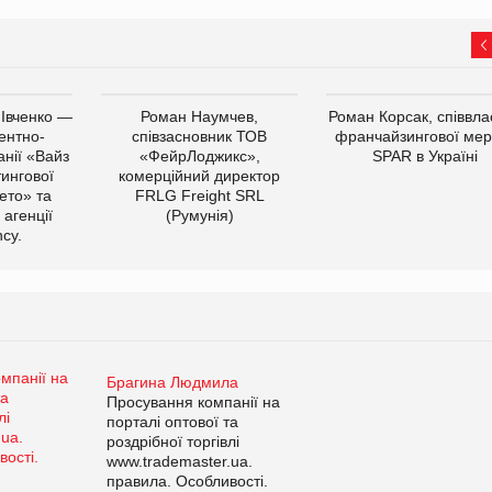
 Івченко —
Роман Наумчев,
Роман Корсак, співвла
ентно-
співзасновник ТОВ
франчайзингової мер
нії «Вайз
«ФейрЛоджикс»,
SPAR в Україні
тингової
комерційний директор
ето» та
FRLG Freight SRL
 агенції
(Румунія)
cy.
Брагина Людмила
Просування компанії на
порталі оптової та
роздрібної торгівлі
www.trademaster.ua.
правила. Особливості.