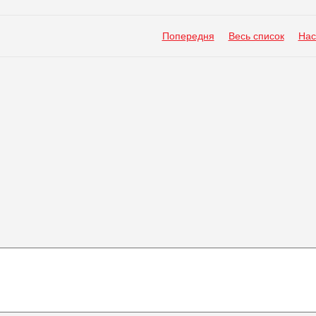
Попередня
Весь список
Нас