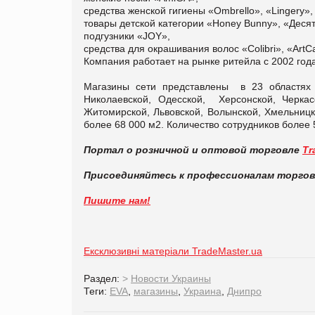
средства женской гигиены «Ombrello», «Lingery»,
товары детской категории «Honey Bunny», «Десят
подгузники «JOY»,
средства для окрашивания волос «Colibri», «ArtCa
Компания работает на рынке ритейла с 2002 год
Магазины сети представлены в 23 областях У
Николаевской, Одесской, Херсонской, Черкас
Житомирской, Львовской, Волынской, Хмельницк
более 68 000 м2. Количество сотрудников более 
Портал о розничной и оптовой торговле
Tr
Присоединяйтесь к профессионалам торго
Пишите нам!
Ексклюзивні матеріали TradeMaster.ua
Раздел:
>
Новости Украины
Теги:
EVA
,
магазины
,
Украина
,
Днипро