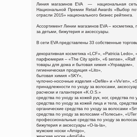
Линия магазинов EVA — национальная сеть 
Национальной Премии Retail Awards «Выбор пот
отрасли 2015» национального бизнес рейтинга.
Ассортимент Линии магазинов EVA – косметика, 
за детьми, бижутерия и аксессуары.
В сети EVA представлены 33 собственные торгов
декоративная косметика «LCF», «Patricia Ledo»,
парфюмерия – «The Сity spirit», «6 sense», «Ralf
товары для дома и бытовая химия «Управдом»,
гигиеническая продукция «Lito»,
бытовая химия «SKY»,
чулочно-носочные изделия «Defile» и «Viv'en», «Se
принадлежности по уходу за волосами, аксессуа
расчески и галантерея «K.O.S.»
средства по уходу за кожей рук, ног, средства п
средства по уходу за кожей лица и тела, средств
органические средства по уходу за волосами «S
средства по уходу за волосами «Полесье», «UTerr
профессиональные средства по уходу за волосам
бижутерия и аксессуары «O-la-la»,
мужские носки «Amigo»,
женские носки «AmiGA»,