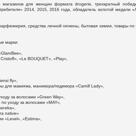
магазинов для женщин формата drogerie, трехкратный побед
ребителя» 2014, 2015, 2016 года, обладатель золотой медали «
парфюмерия, средства личной гигиены, бытовая химия, товары по
ые марки:
 «GlamBee»,
 Cristoff», «Le BOUQUET», «Play»,
nsi fly»,
ры для макияжа, маникюра/педикюра «Camill Lady»,
о уходу за волосами «Green Way»,
а по уходу за волосами «MAY»,
mereka»,
a native»
и «Level», «Estima»,