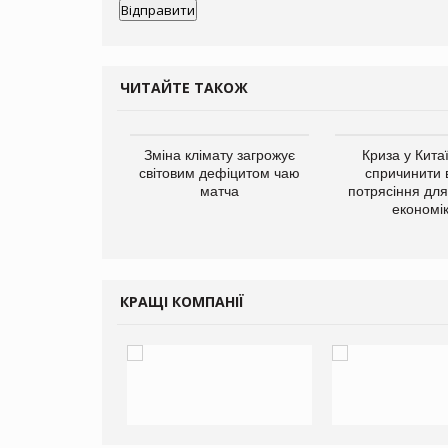
ЧИТАЙТЕ ТАКОЖ
ує виробника
Зміна клімату загрожує
Криза у Кита
добавок Thorne
світовим дефіцитом чаю
спричинити 
матча
потрясіння для 
економі
КРАЩІ КОМПАНІЇ