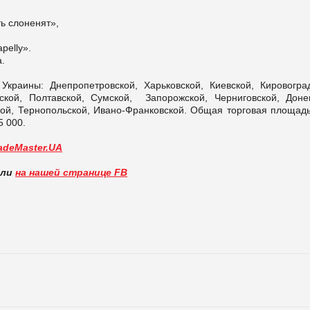
ь слоненят»,
pelly».
а.
краины: Днепропетровской, Харьковской, Киевской, Кировоград
ской, Полтавской, Сумской, Запорожской, Черниговской, Доне
ой, Тернопольской, Ивано-Франковской. Общая торговая площадь
5 000.
adeMaster.UA
вли
на нашей странице FB