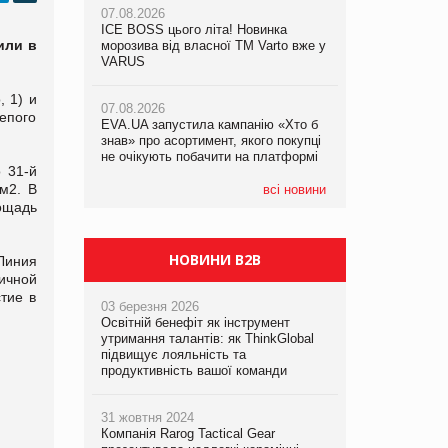
07.08.2026
ICE BOSS цього літа! Новинка
06.08.2026
или в
07.08.2026
морозива від власної ТМ Varto вже у
Смачна новинка для хвостатих: у
Франція заборонила рекламні дзвінки
VARUS
VARUS з’явилися паучі Varto Paw
без згоди клієнтів
expert від власної ТМ Varto!
, 1) и
07.08.2026
лепого
EVA.UA запустила кампанію «Хто б
05.08.2026
знав» про асортимент, якого покупці
Мережа супермаркетів VARUS купує
не очікують побачити на платформі
мережу магазинів формату
 31-й
convenience store КОЛО: об’єднана
 м2. В
компанія налічуватиме 374 магазини
всі новини
лощадь
НОВИНИ B2B
Линия
ичной
тие в
03 березня 2026
Освітній бенефіт як інструмент
утримання талантів: як ThinkGlobal
підвищує лояльність та
продуктивність вашої команди
31 жовтня 2024
Компанія Rarog Tactical Gear