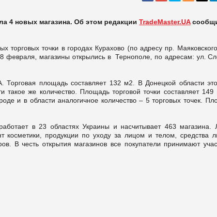
ла 4 новых магазина. Об этом редакции
TradeMaster.UA
сообщ
х торговых точки в городах Курахово (по адресу пр. Маяковского
 28 февраля, магазины открылись в Тернополе, по адресам: ул. С
. Торговая площадь составляет 132 м2. В Донецкой области это
ти такое же количество. Площадь торговой точки составляет 149
роде и в области аналогичное количество – 5 торговых точек. П
работает в 23 областях Украины и насчитывает 463 магазина. 
т косметики, продукции по уходу за лицом и телом, средства л
ров. В честь открытия магазинов все покупатели принимают учас