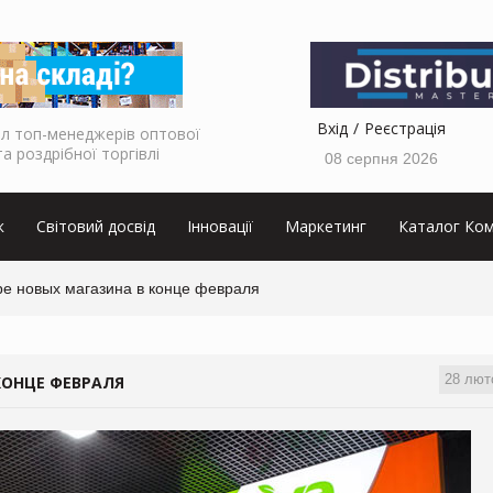
Вхід
Реєстрація
л топ-менеджерів оптової
та роздрібної торгівлі
08 серпня 2026
к
Світовий досвід
Інновації
Маркетинг
Каталог Ком
ре новых магазина в конце февраля
28 лют
КОНЦЕ ФЕВРАЛЯ