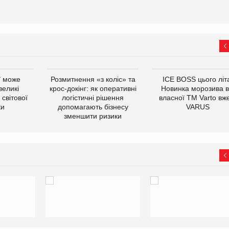
ї може
Розмитнення «з коліс» та
ICE BOSS цього літ
великі
крос-докінг: як оперативні
Новинка морозива в
світової
логістичні рішення
власної ТМ Varto вж
ки
допомагають бізнесу
VARUS
зменшити ризики