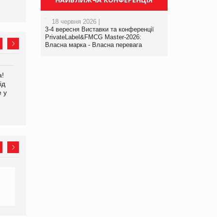
18 червня 2026 |
3-4 вересня Виставки та конференції
PrivateLabel&FMCG Master-2026:
Власна марка - Власна перевага
а!
EVA.UA запустила
Kraft Heinz скоротила
ід
кампанію «Хто б знав» про
збиток у першому півріччі
е у
асортимент, якого покупці
не очікують побачити на
платформі