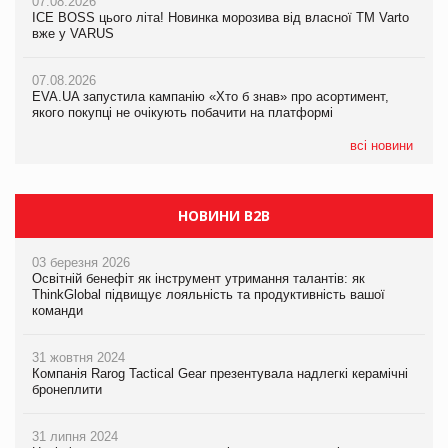
07.08.2026
Продажі Hugo Boss впали на 9%
ICE BOSS цього літа! Новинка морозива від власної ТМ Varto
06.08.2026
вже у VARUS
Смачна новинка для хвостатих: у VARUS з’явилися паучі
07.08.2026
Varto Paw expert від власної ТМ Varto!
Франція заборонила рекламні дзвінки без згоди клієнтів
07.08.2026
EVA.UA запустила кампанію «Хто б знав» про асортимент,
05.08.2026
якого покупці не очікують побачити на платформі
Мережа супермаркетів VARUS купує мережу магазинів
формату convenience store КОЛО: об’єднана компанія
налічуватиме 374 магазини
всі новини
НОВИНИ B2B
03 березня 2026
Освітній бенефіт як інструмент утримання талантів: як
ThinkGlobal підвищує лояльність та продуктивність вашої
команди
31 жовтня 2024
Компанія Rarog Tactical Gear презентувала надлегкі керамічні
бронеплити
31 липня 2024