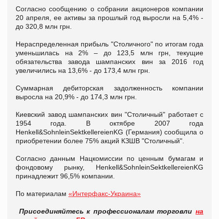
Согласно сообщению о собрании акционеров компании
20 апреля, ее активы за прошлый год выросли на 5,4% -
до 320,8 млн грн.
Нераспределенная прибыль "Столичного" по итогам года
уменьшилась на 2% – до 123,5 млн грн, текущие
обязательства завода шампанских вин за 2016 год
увеличились на 13,6% - до 173,4 млн грн.
Суммарная дебиторская задолженность компании
выросла на 20,9% - до 174,3 млн грн.
Киевский завод шампанских вин "Столичный" работает с
1954 года. В октябре 2007 года
Henkell&SohnleinSektkellereienKG (Германия) сообщила о
приобретении более 75% акций КЗШВ "Столичный".
Согласно данным Нацкомиссии по ценным бумагам и
фондовому рынку, Henkell&SohnleinSektkellereienKG
принадлежит 96,5% компании.
По материалам
«Интерфакс-Украина»
Присоединяйтесь к профессионалам торговли
на