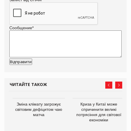
Сообщение
*
ЧИТАЙТЕ ТАКОЖ
Зміна клімату загрожує
Криза у Китаї може
ne
світовим дефіцитом чаю
спричинити великі
матча
потрясіння для світової
економіки