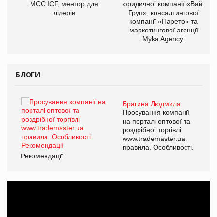
МСС ICF, ментор для
юридичної компанії «Вайз
лідерів
Груп», консалтингової
компанії «Парето» та
маркетингової агенції
Myka Agency.
БЛОГИ
Брагина Людмила
ї
Просування компанії
а
на порталі оптової та
роздрібної торгівлі
www.trademaster.ua.
і.
правила. Особливості.
Рекомендації
Ре