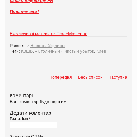
нашей странице FB
Пишите нам!
Ексклюзивні матеріали TradeMaster.ua
Раздел:
>
Новости Украины
Теги:
КЗШВ
,
«Столичный»
,
чистый убыток
,
Киев
Попередня
Весь список
Наступна
Коментарі
Ваш коментар буде першим.
Додати коментар
Ваше імя
*
Захист від СПАМ