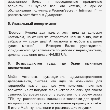
изысканное белье, и повседневные практичные
варианты. “Я купила все, что хотела, а лучшее
обслуживание получила в Womеn’secret и Intimissimi”, —
рассказывает Наталья Дмитренко.
5. Уникальный ассортимент
“Восторг! Купила два пальто, хотя шла за деловым
костюмом, но от них же оторваться нельзя было, вот и
забрала — сразу два! А костюмы в любом магазине
купить можно”, — Виктория Балюк, руководитель
юридического департамента по работе с нерезидентами,
целенаправленно шла в NAMES’UA.
6.
Возвращаются туда, где были приятные
впечатления
Майя Антонова, руководитель административного
департамента, считает, что идти за новинками для
гардероба нужно туда, где уже получены приятные
впечатления от покупок. Майя искала обновки для своего
сыночка. Во время своего путешествия по второму этажу
ТРК, где расположены магазины с товарами для детей,
ей пришлось побороться за внимание продавцов к себе.
В итоге Майя купила книги и развивающие игрушки.