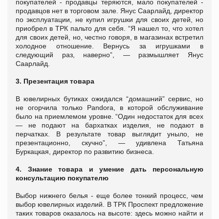
покупателей - продавцы теряются, мало покупателей -
продавцов нет в торговом зале. Янус Саарлайд, директор
по эксплуатации, не купил игрушки для своих детей, но
приобрел в ТРК пальто для себя. “Я нашел то, что хотел
для своих детей, но, честно говоря, в магазинах встретил
холодное отношение. Вернусь за игрушками в
следующий раз, наверно”, — размышляет Янус
Саарлайд.
3. Презентация товара
В ювелирных бутиках ожидался “домашний” сервис, но
не огорчила только Pandora, в которой обслуживание
было на приемлемом уровне. “Один недостаток для всех
— не подают на бархатках изделия, не подают в
перчатках. В результате товар выглядит уныло, не
презентационно, скучно”, — удивлена Татьяна
Буркацкая, директор по развитию бизнеса.
4. Знание товара и умение дать персональную
консультацию покупателю
Выбор нижнего белья - еще более тонкий процесс, чем
выбор ювелирных изделий. В ТРК Проспект предложение
таких товаров оказалось на высоте: здесь можно найти и