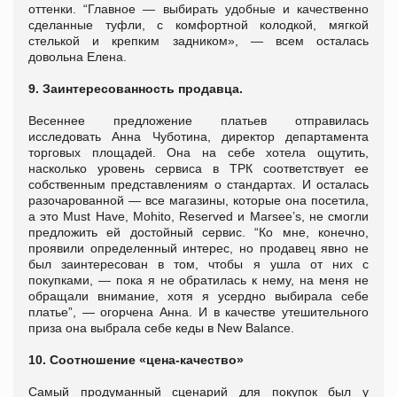
оттенки. “Главное — выбирать удобные и качественно
сделанные туфли, с комфортной колодкой, мягкой
стелькой и крепким задником», — всем осталась
довольна Елена.
9. Заинтересованность продавца.
Весеннее предложение платьев отправилась
исследовать Анна Чуботина, директор департамента
торговых площадей. Она на себе хотела ощутить,
насколько уровень сервиса в ТРК соответствует ее
собственным представлениям о стандартах. И осталась
разочарованной — все магазины, которые она посетила,
а это Must Have, Mohito, Reserved и Marsee’s, не смогли
предложить ей достойный сервис. “Ко мне, конечно,
проявили определенный интерес, но продавец явно не
был заинтересован в том, чтобы я ушла от них с
покупками, — пока я не обратилась к нему, на меня не
обращали внимание, хотя я усердно выбирала себе
платье”, — огорчена Анна. И в качестве утешительного
приза она выбрала себе кеды в New Balance.
10. Соотношение «цена-качество»
Самый продуманный сценарий для покупок был у