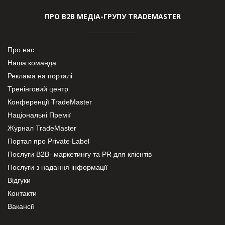
ПРО В2В МЕДІА-ГРУПУ TRADEMASTER
Про нас
Наша команда
Реклама на порталі
Тренінговий центр
Конференції TradeMaster
Національні Премії
Журнал TradeMaster
Портал про Private Label
Послуги В2В- маркетингу та PR для клієнтів
Послуги з надання інформації
Відгуки
Контакти
Вакансії