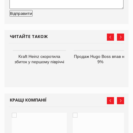
ЧИТАЙТЕ ТАКОЖ
ам
Kraft Heinz скоротила
Продаж Hugo Boss впав на
іше
збиток у першому півріччі
9%
КРАЩІ КОМПАНІЇ