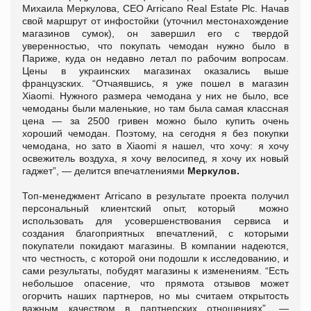
Михаила Меркулова, CEO Arricano Real Estate Plc. Начав
свой маршрут от инфостойки (уточнил местонахождение
магазинов сумок), он завершил его с твердой
уверенностью, что покупать чемодан нужно было в
Париже, куда он недавно летал по рабочим вопросам.
Цены в украинских магазинах оказались выше
французских. “Отчаявшись, я уже пошел в магазин
Xiaomi. Нужного размера чемодана у них не было, все
чемоданы были маленькие, но там была самая классная
цена — за 2500 гривен можно было купить очень
хороший чемодан. Поэтому, на сегодня я без покупки
чемодана, но зато в Xiaomi я нашел, что хочу: я хочу
освежитель воздуха, я хочу велосипед, я хочу их новый
гаджет”, — делится впечатлениями
Меркулов.
Топ-менеджмент Arricano в результате проекта получил
персональный клиентский опыт, который можно
использовать для усовершенствования сервиса и
создания благоприятных впечатлений, с которыми
покупатели покидают магазины. В компании надеются,
что честность, с которой они подошли к исследованию, и
сами результаты, побудят магазины к изменениям. “Есть
небольшое опасение, что прямота отзывов может
огорчить наших партнеров, но мы считаем открытость
важным качеством в партнерских отношениях”, —