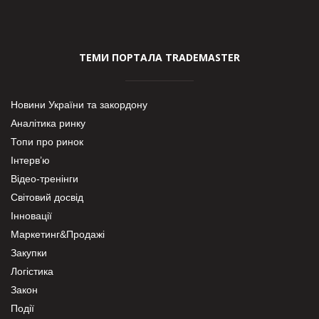
ТЕМИ ПОРТАЛА TRADEMASTER
Новини України та закордону
Аналітика ринку
Топи про ринок
Інтерв’ю
Відео-тренінги
Світовий досвід
Інновації
Маркетинг&Продажі
Закупки
Логістика
Закон
Події