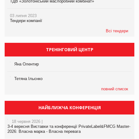
ТДВ «Золотоніський маслоробний комбінат»
03 липня 2023
Тендери компанії
Всі тендери
ТРЕНІНГОВИЙ ЦЕНТР
Яна Олентир
Тетяна Ільєнко
повний список
НАЙБЛИЖЧА КОНФЕРЕНЦІЯ
18 червня 2026 |
3-4 вересня Виставки та конференції PrivateLabel&FMCG Master-
2026: Власна марка - Власна перевага