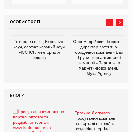
ОСОБИСТОСТІ
,
Тетяна Ільєнко, Executive-
Олег Андрійович Івченко —
ОВ
коуч, сертифікований коуч
директор патентно-
МСС ICF, ментор для
юридичної компанії «Вайз
лідерів
Груп», консалтингової
компанії «Парето» та
маркетингової агенції
Myka Agency.
БЛОГИ
Брагина Людмила
ї
Просування компанії
а
на порталі оптової та
роздрібної торгівлі