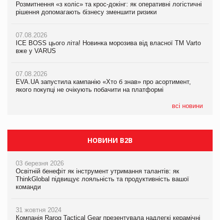
Розмитнення «з коліс» та крос-докінг: як оперативні логістичні
07.08.2026
Kraft Heinz скоротила збиток у першому півріччі
рішення допомагають бізнесу зменшити ризики
EVA.UA запустила кампанію «Хто б знав» про асортимент,
якого покупці не очікують побачити на платформі
07.08.2026
07.08.2026
Продажі Hugo Boss впали на 9%
ICE BOSS цього літа! Новинка морозива від власної ТМ Varto
06.08.2026
вже у VARUS
Смачна новинка для хвостатих: у VARUS з’явилися паучі
07.08.2026
Varto Paw expert від власної ТМ Varto!
Франція заборонила рекламні дзвінки без згоди клієнтів
07.08.2026
EVA.UA запустила кампанію «Хто б знав» про асортимент,
05.08.2026
якого покупці не очікують побачити на платформі
Мережа супермаркетів VARUS купує мережу магазинів
формату convenience store КОЛО: об’єднана компанія
налічуватиме 374 магазини
всі новини
НОВИНИ B2B
03 березня 2026
Освітній бенефіт як інструмент утримання талантів: як
ThinkGlobal підвищує лояльність та продуктивність вашої
команди
31 жовтня 2024
Компанія Rarog Tactical Gear презентувала надлегкі керамічні