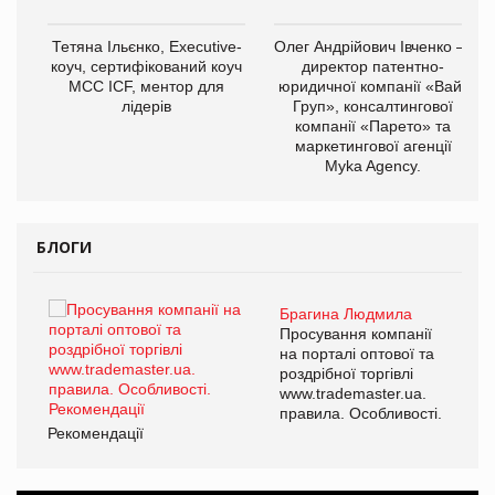
,
Тетяна Ільєнко, Executive-
Олег Андрійович Івченко —
ОВ
коуч, сертифікований коуч
директор патентно-
МСС ICF, ментор для
юридичної компанії «Вайз
лідерів
Груп», консалтингової
компанії «Парето» та
маркетингової агенції
Myka Agency.
БЛОГИ
Брагина Людмила
ї
Просування компанії
а
на порталі оптової та
роздрібної торгівлі
www.trademaster.ua.
і.
правила. Особливості.
Рекомендації
Ре