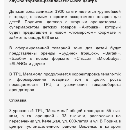
службе торгово-развлекательного центра.
Детская зона занимает 1900 кв м и является крупнейшей
в городе, с самым широким ассортимент товаров для
детей. Подписан договор с якорным арендатором -
супермаркетом детских товаров «Антошка», который
будет представлен в новом «люмерском» формате и
займет площадь 628 кв м.
В сформированной товарной зоне для детей будут
представлены бренды «Будинок Іграшок», «Bartek»,
«Бэмби» в новом формате, «Сhicco», «MiooBaby»,
«SLANG» и другие.
В ТРЦ Мегамолл продолжается корректировка tenant-mix
и формирование товарных зон в целях роста
посещаемости ТРЦ и увеличения товарооборота
арендаторов.
Справка
3-уровневый ТРЦ "Мегамолл" общей площадью 55 тыс.
кв.м, в т.ч. арендной - 33 тыс.кв.м, расположен на
пересечении ул. Келецкая, ул. 600-летия и ул. В.Порика в
центре густонаселенного района Вишенка, в котором