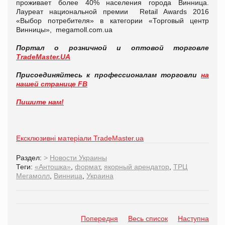
проживает более 40% населения города Винница.
Лауреат национальной премии Retail Awards 2016
«Выбор потребителя» в категории «Торговый центр
Винницы», megamoll.com.ua
Портал о розничной и оптовой торговле
TradeMaster.UA
Присоединяйтесь к профессионалам торговли
на
нашей странице FB
Пишите нам!
Ексклюзивні матеріали TradeMaster.ua
Раздел:
>
Новости Украины
Теги:
«Антошка»
,
формат
,
якорный арендатор
,
ТРЦ
Мегамолл
,
Винница
,
Украина
Попередня
Весь список
Наступна