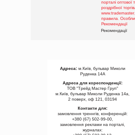
Просування компанії на
порталі оптової та
роздрібної торгівлі
www.trademaster.ua.
правила. Особливості.
ії
Рекомендації
Адреса:
м.Київ, бульвар Миколи
Руденка 14А
Адреса для кореспонденції:
ТОВ "Tрейд Мастер Груп"
м.Київ, бульвар Миколи Руденка 14а,
2 поверх, оф 121, 03194
Контакти для:
замовлення треннгів, конференцій:
+380 (67) 502-99-00,
замовлення реклами на порталі,
журналах: