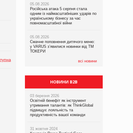
05.08.2026
рекламі екологічних продуктів
Російська атака 5 серпня стала
одним із наймасштабніших ударів по
05.08.2026
05.08.2026
українському бізнесу за час
Сергій Лісунов про заморожені
AstraZeneca обговорює найбільшу
повномасштабної війни
хлібобулочні вироби на
угоду десятиліття
PrivateLabel&FMCG Master 2026
05.08.2026
Смачне поповнення дитячого меню:
04.08.2026
у VARUS з’явилися новинки від ТМ
Через атаку РФ у Дніпрі пошкоджено
ТОКЕРИ
склад шоколаду Millennium
тупна
всі новини
НОВИНИ B2B
03 березня 2026
Освітній бенефіт як інструмент
утримання талантів: як ThinkGlobal
підвищує лояльність та
продуктивність вашої команди
31 жовтня 2024