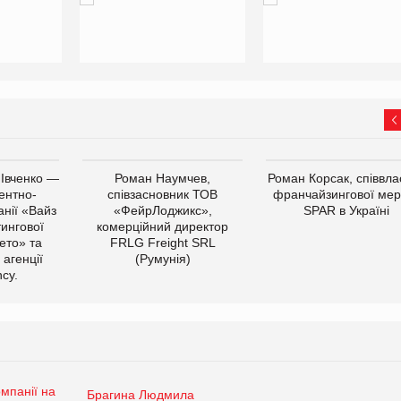
 Івченко —
Роман Наумчев,
Роман Корсак, співвла
ентно-
співзасновник ТОВ
франчайзингової мер
нії «Вайз
«ФейрЛоджикс»,
SPAR в Україні
тингової
комерційний директор
ето» та
FRLG Freight SRL
 агенції
(Румунія)
cy.
Брагина Людмила