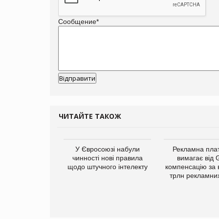
Сообщение
*
ЧИТАЙТЕ ТАКОЖ
у Зеландію
У Євросоюзі набули
Рекламна пл
22,1% світового
чинності нові правила
вимагає від 
ту молочної
щодо штучного інтелекту
компенсацію за 
одукції
трлн рекламних