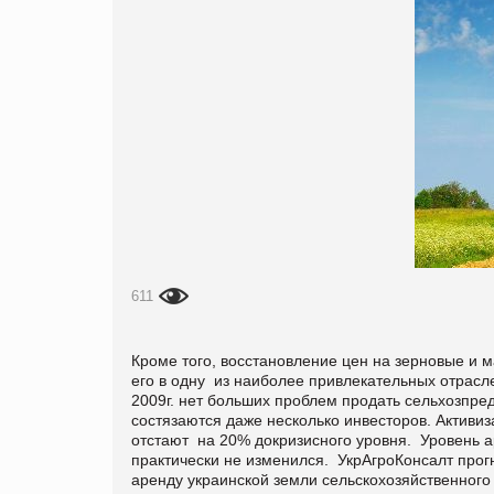
611
Кроме того, восстановление цен на зерновые и 
его в одну из наиболее привлекательных отрас
2009г. нет больших проблем продать сельхозпре
состязаются даже несколько инвесторов. Активиз
отстают на 20% докризисного уровня. Уровень ар
практически не изменился. УкрАгроКонсалт прогн
аренду украинской земли сельскохозяйственного