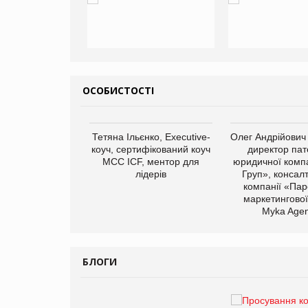
ОСОБИСТОСТІ
арас Ігорович,
Тетяна Ільєнко, Executive-
Олег Андрійович
иробництва ТОВ
коуч, сертифікований коуч
директор пат
Герчак"
МСС ICF, ментор для
юридичної компа
лідерів
Груп», консал
компанії «Пар
маркетингової
Myka Agen
БЛОГИ
Брагина Людмила