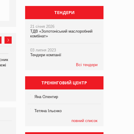
ТЕНДЕРИ
21 січня 2026
ТДВ «Золотоніський маслоробний
комбінат»
03 липня 2023
Тендери компанії
сник
Олексій Логачов-Михайлов
Яна Сараніна, директор
ежі
Файно маркет Директор
Всі тендери
компанії «УкраМарин»
департаменту з
виробництва
ТРЕНІНГОВИЙ ЦЕНТР
Яна Олентир
Тетяна Ільєнко
повний список
Брагина Людмила