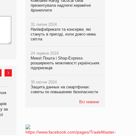
Компанія Rarog Tactical Gear
презентувала надлегкі керамічні
бронеплити
31 липня 2024
Напівфабрикати та консерви, які
стануть в пригоді, коли довго нема
світла
24 червня 2024
Meest Пошта і Shop-Express
розширюють можливості українських
підприємців
30 квітня 2024
Защита данных на смартфонах:
советы по повышению безопасности
рпня
Смачне поповнення
Сергій Лісунов про
дитячого меню: у VARUS
заморожені хлібобулочні
Всі новини
рів
з’явилися новинки від ТМ
вироби на
у за
ТОКЕРИ
PrivateLabel&FMCG Master
ої
2026