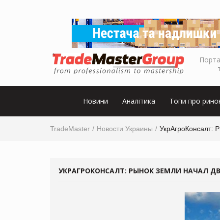
Порта
Новини
Аналітика
Топи про рино
TradeMaster
Новости Украины
УкрАгроКонсалт: 
УКРАГРОКОНСАЛТ: РЫНОК ЗЕМЛИ НАЧАЛ 