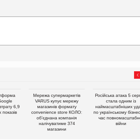
атформа
Мережа супермаркетів
Російська атака 5 се
Google
VARUS купує мережу
стала одним із
втрату 6,9
магазинів формату
наймасштабніших уда
 показів
convenience store КОЛО:
по українському бізнес
об’єднана компанія
час повномасштабн
налічуватиме 374
війни
магазини