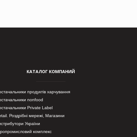
КАТАЛОГ КОМПАНИЙ
остачальники продуктів харчування
остачальники nonfood
стачальники Private Label
tail. Роздрібні мережі, Магазини
истрибутори України
гропромисловий комплекс