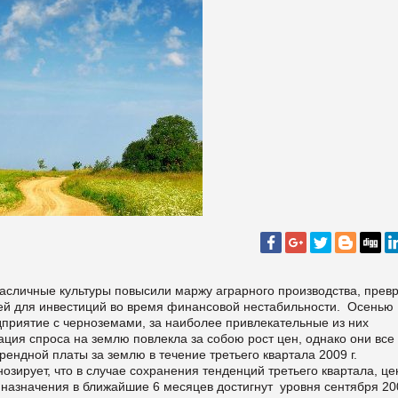
масличные культуры повысили маржу аграрного производства, прев
лей для инвестиций во время финансовой нестабильности. Осенью
дприятие с черноземами, за наиболее привлекательные из них
ация спроса на землю повлекла за собою рост цен, однако они все
ендной платы за землю в течение третьего квартала 2009 г.
озирует, что в случае сохранения тенденций третьего квартала, це
 назначения в ближайшие 6 месяцев достигнут уровня сентября 20