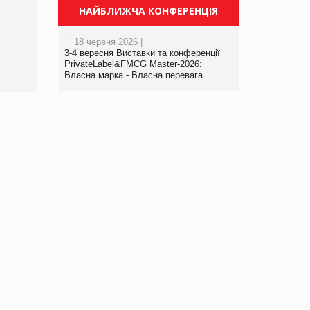
Просування компанії на
НАЙБЛИЖЧА КОНФЕРЕНЦІЯ
порталі оптової та
роздрібної торгівлі
18 червня 2026 |
www.trademaster.ua.
3-4 вересня Виставки та конференції
правила. Особливості.
PrivateLabel&FMCG Master-2026:
Власна марка - Власна перевага