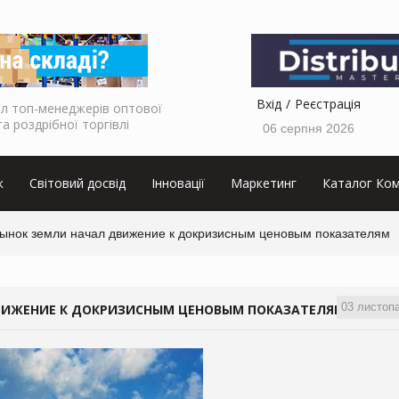
Вхід
Реєстрація
л топ-менеджерів оптової
та роздрібної торгівлі
06 серпня 2026
к
Світовий досвід
Інновації
Маркетинг
Каталог Ком
Рынок земли начал движение к докризисным ценовым показателям
03 листоп
ДВИЖЕНИЕ К ДОКРИЗИСНЫМ ЦЕНОВЫМ ПОКАЗАТЕЛЯМ