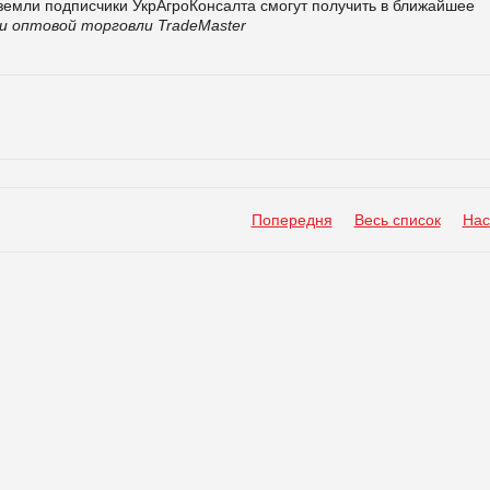
земли подписчики УкрАгроКонсалта смогут получить в ближайшее
и оптовой торговли TradeMaster
Попередня
Весь список
Нас